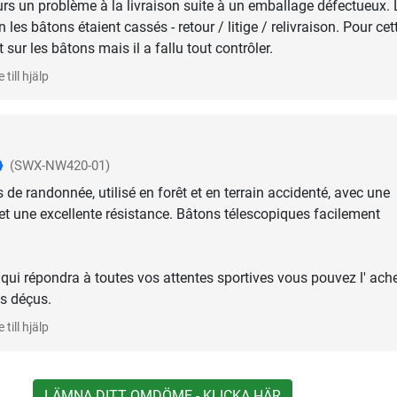
ours un problème à la livraison suite à un emballage défectueux. 
 les bâtons étaient cassés - retour / litige / relivraison. Pour cet
 sur les bâtons mais il a fallu tout contrôler.
 till hjälp
(SWX-NW420-01)
de randonnée, utilisé en forêt et en terrain accidenté, avec une
t une excellente résistance. Bâtons télescopiques facilement
 qui répondra à toutes vos attentes sportives vous pouvez l' ache
s déçus.
 till hjälp
LÄMNA DITT OMDÖME - KLICKA HÄR