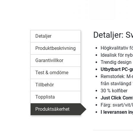
Detaljer: 
Detaljer
Högkvalitativ f
Produktbeskrivning
Idealisk för nyb
Garantivillkor
Trendig design
Utbytbart PC-g
Test & omdöme
Remstorlek: M-r
från stavlängd
Tillbehör
30 % kolfiber
Topplista
Just Click Com
Färg: svart/vit/
Produktsäkerhet
I leveransen in