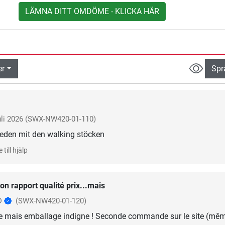
LÄMNA DITT OMDÖME - KLICKA HÄR
er
Spr
uli 2026
(SWX-NW420-01-110)
rieden mit den walking stöcken
 till hjälp
on rapport qualité prix...mais
D
(SWX-NW420-01-120)
e mais emballage indigne ! Seconde commande sur le site (mê