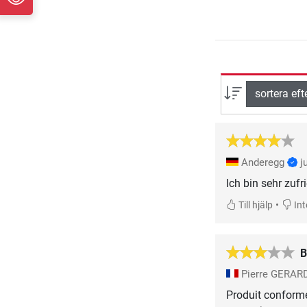
sortera eft
Anderegg
j
Ich bin sehr zuf
•
Till hjälp
Inte
B
Pierre GERAR
Produit conform