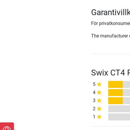
Garantivil
För privatkonsumen
The manufacturer d
Swix CT4 
5
4
3
2
1