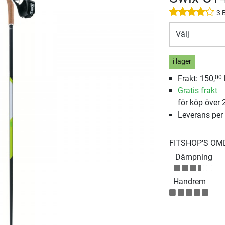
3 
Välj
i lager
Frakt: 150,
00
Gratis frakt
för köp över 
Leverans per
FITSHOP'S O
Dämpning
Handrem