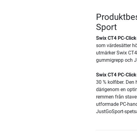
Produktbes
Sport
Swix CT4 PC-Click
som värdesätter hö
utmärker Swix CT4 
gummigrepp och Ju
Swix CT4 PC-Click
30 % kolfiber. Den 
därigenom en optima
remmen från staven
utformade PC-handt
JustGoSport-spetsa