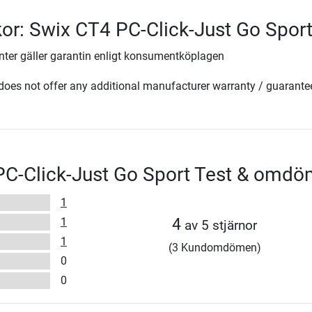
lkor: Swix CT4 PC-Click-Just Go Spor
ter gäller garantin enligt konsumentköplagen
oes not offer any additional manufacturer warranty / guarante
PC-Click-Just Go Sport Test & omd
1
1
4
av 5 stjärnor
1
(3 Kundomdömen)
0
0