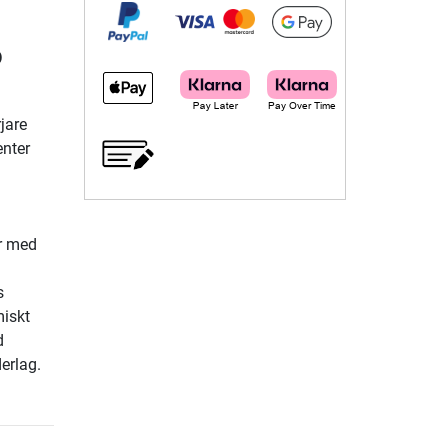
o
jare
enter
er med
s
miskt
d
erlag.