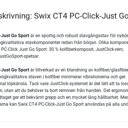
krivning: Swix CT4 PC-Click-Just G
-Just Go Sport
är en sportig och robust stavgångsstav för nybör
gkvalitativa stavkomponenter redan från början. Olika kompon
PC-Click Just Go Sport: 30 % kolfiberkomposit, JustClick-rem,
stGoSport-spetsar.
-Just Go Sport
är tillverkad av en blandning av kolfiber/glasfib
högkvalitativa staven i kolfiber minimerar vibrationerna och ger
l löpkänsla. Tack vare JustClick-systemet är det lätt att ta los
, utan att du behöver ta bort remmen från handen. Det ergono
aget ger ett bekvämt grepp och en mycket lång hållbarhet. Me
rna kan Swix CT4 PC-Click-Just Go Sport användas på alla und