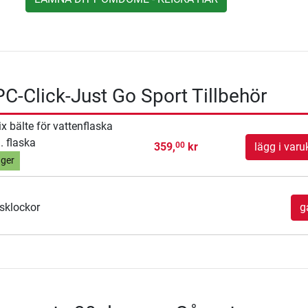
C-Click-Just Go Sport Tillbehör
x bälte för vattenflaska
l. flaska
359,
kr
lägg i varu
00
ager
sklockor
gå