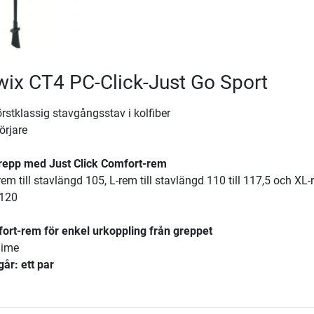
Swix CT4 PC-Click-Just Go Sport
örstklassig stavgångsstav i kolfiber
örjare
repp med Just Click Comfort-rem
em till stavlängd 105, L-rem till stavlängd 110 till 117,5 och XL
 120
fort-rem för enkel urkoppling från greppet
lime
går: ett par