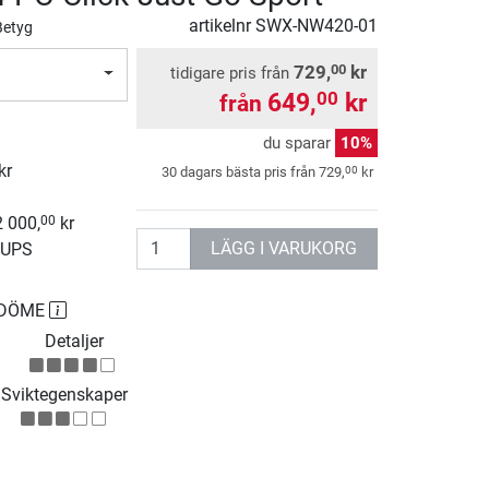
artikelnr
SWX-NW420-01
Betyg
729,
kr
00
tidigare pris från
649,
kr
00
från
du sparar
10%
kr
00
30 dagars bästa pris från
729,
kr
2 000,
kr
00
antal
LÄGG I VARUKORG
 UPS
MDÖME
Detaljer
Sviktegenskaper