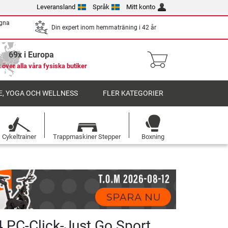
Leveransland
Språk
Mitt konto
egna
Din expert inom hemmaträning i 42 år
69x i Europa
 över alla våra fysiska butiker
, YOGA OCH WELLNESS
FLER KATEGORIER
Cykeltrainer
Trappmaskiner Stepper
Boxning
 PC-Click-Just Go Sport