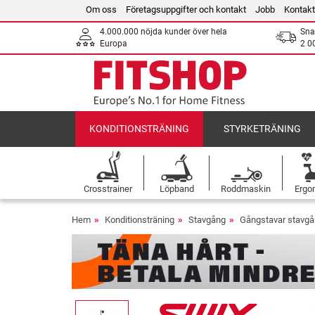
Om oss
Företagsuppgifter och kontakt
Jobb
Kontakt
4.000.000 nöjda kunder över hela
Sna
Europa
2 0
KONDITIONSTRÄNING
STYRKETRÄNING
Crosstrainer
Löpband
Roddmaskin
Ergo
Hem
Konditionsträning
Stavgång
Gångstavar stavg