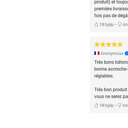
produit) et touj
première livraison
fois pas de dégât
•
Till hjälp
Inte
Anonymous
Très bons bâtons 
bonne accroche e
réglables.
Très bon produit
vous ne serez pa
•
Till hjälp
Inte