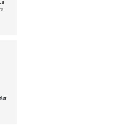
La
te
ter