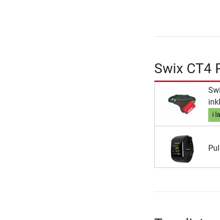
Swix CT4 P
Swi
ink
i l
Pul