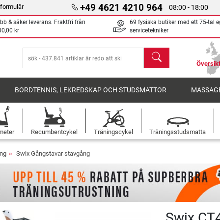
+49 4621 4210 964
formulär
08:00 - 18:00
bb & säker leverans. Fraktfri från
69 fysiska butiker med ett 75-tal 
00,00 kr
servicetekniker
sök
Översikt
BORDTENNIS, LEKREDSKAP OCH STUDSMATTOR
MASSAGE
meter
Recumbentcykel
Träningscykel
Träningsstudsmatta
ång
Swix Gångstavar stavgång
Swix CT4