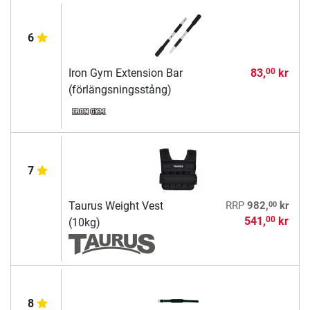
6
Iron Gym Extension Bar
83,
kr
00
(förlängsningsstång)
7
00
Taurus Weight Vest
RRP
982,
kr
541,
kr
00
(10kg)
8