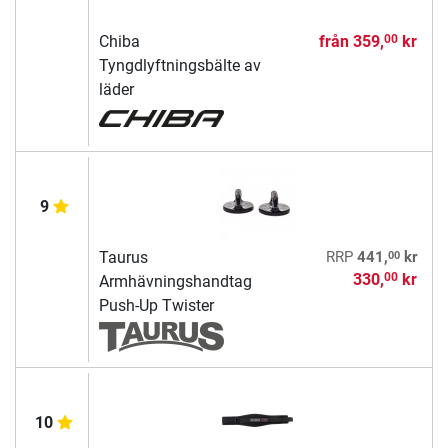
Chiba
från
359,
kr
00
Tyngdlyftningsbälte av
läder
9
00
Taurus
RRP
441,
kr
330,
kr
00
Armhävningshandtag
Push-Up Twister
10