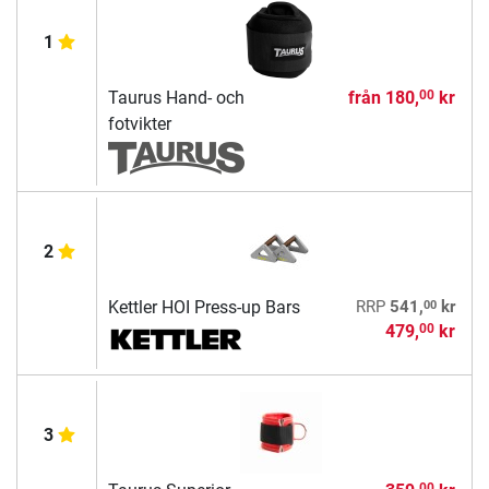
1
Taurus Hand- och
från
180,
kr
00
fotvikter
2
00
Kettler HOI Press-up Bars
RRP
541,
kr
479,
kr
00
3
00