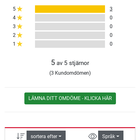
5
3
4
0
3
0
2
0
1
0
5
av 5 stjärnor
(3 Kundomdömen)
LÄMNA DITT OMDÖME - KLICKA HÄR
sortera efter
Språk