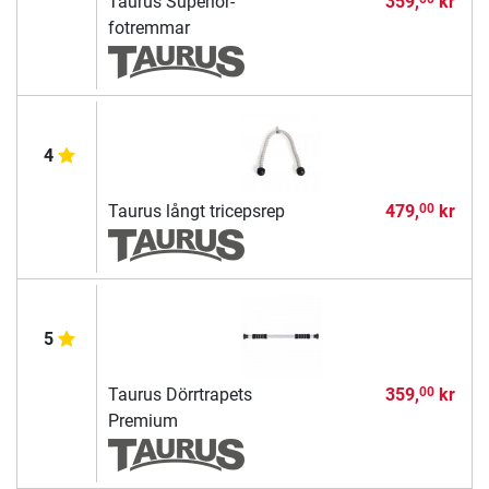
Taurus Superior-
359,
kr
fotremmar
4
Taurus långt tricepsrep
479,
kr
00
5
Taurus Dörrtrapets
359,
kr
00
Premium