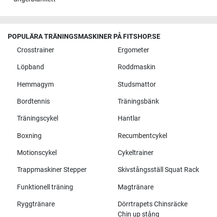
POPULÄRA TRÄNINGSMASKINER PÅ FITSHOP.SE
Crosstrainer
Ergometer
Löpband
Roddmaskin
Hemmagym
Studsmattor
Bordtennis
Träningsbänk
Träningscykel
Hantlar
Boxning
Recumbentcykel
Motionscykel
Cykeltrainer
Trappmaskiner Stepper
Skivstångsställ Squat Rack
Funktionell träning
Magtränare
Ryggtränare
Dörrtrapets Chinsräcke
Chin up stång