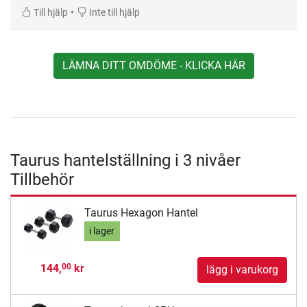
•
Till hjälp
Inte till hjälp
LÄMNA DITT OMDÖME - KLICKA HÄR
Taurus hantelställning i 3 nivåer
Tillbehör
Taurus Hexagon Hantel
i lager
144,
kr
00
lägg i varukorg