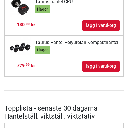
Taurus hantel CPU
i lager
180,
kr
00
lägg i varukorg
Taurus Hantel Polyuretan Kompakthantel
i lager
729,
kr
00
lägg i varukorg
Topplista - senaste 30 dagarna
Hantelställ, viktställ, viktstativ