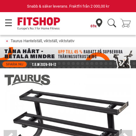
Din expert inom hemmaträning i 42 år
69x
Taurus Hantelställ, viktställ, viktstativ