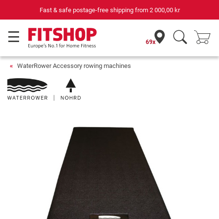
Fast & safe postage-free shipping from
2 000,00 kr
69x
WaterRower Accessory rowing machines