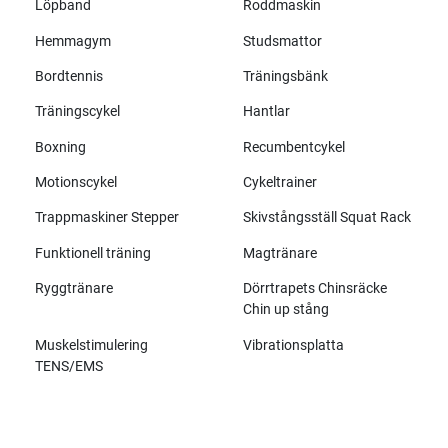
Löpband
Roddmaskin
Hemmagym
Studsmattor
Bordtennis
Träningsbänk
Träningscykel
Hantlar
Boxning
Recumbentcykel
Motionscykel
Cykeltrainer
Trappmaskiner Stepper
Skivstångsställ Squat Rack
Funktionell träning
Magtränare
Ryggtränare
Dörrtrapets Chinsräcke
Chin up stång
Muskelstimulering
Vibrationsplatta
TENS/EMS
Alla märken