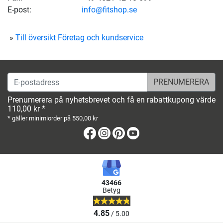
E-post:
info@fitshop.se
Till översikt Företag och kundservice
E-postadress
Prenumerera på nyhetsbrevet och få en rabattkupong värde
110,00 kr *
* gäller minimiorder på 550,00 kr
Facebook
Instagram
Pinterest
Youtube
43466
Betyg
4.85
/ 5.00