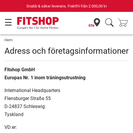
Snabb & säker leverans. Fraktfri från
2 000,00 kr
69x
Hem
Adress och företagsinformationer
Fitshop GmbH
Europas Nr. 1 inom träningsutrustning
International Headquarters
Flensburger Straße 55
D-24837 Schleswig
Tyskland
VD:er: