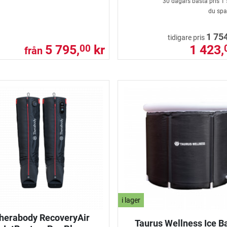
30 dagars bästa pris
1 
du spa
1 754
tidigare pris
5 795,
kr
1 423,
00
från
i lager
herabody RecoveryAir
Taurus Wellness Ice B