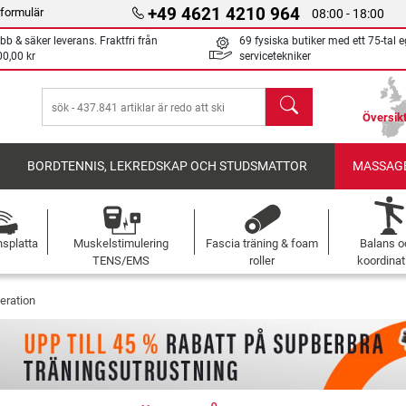
+49 4621 4210 964
formulär
08:00 - 18:00
bb & säker leverans. Fraktfri från
69 fysiska butiker med ett 75-tal 
00,00 kr
servicetekniker
sök
Översikt
BORDTENNIS, LEKREDSKAP OCH STUDSMATTOR
MASSAGE
nsplatta
Muskelstimulering
Fascia träning & foam
Balans o
TENS/EMS
roller
koordinat
eration