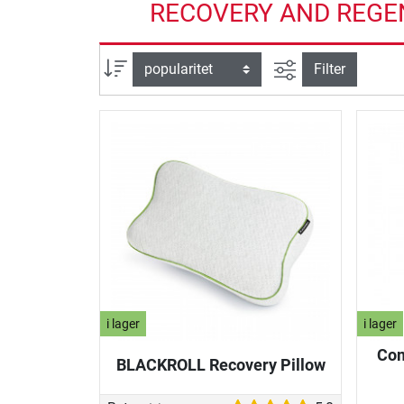
RECOVERY AND REGE
Avancerad sök
sortera efter
Filter
i lager
i lager
Com
BLACKROLL Recovery Pillow