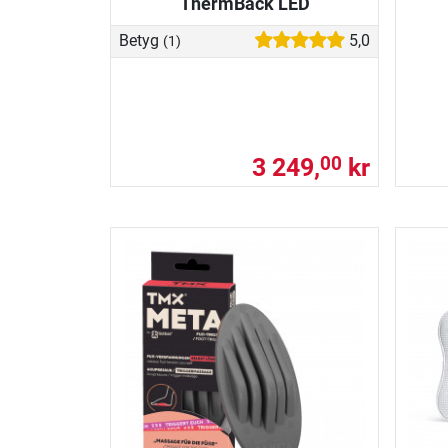
ThermBack LED
Betyg
5,0
(1)
3 249,
kr
00