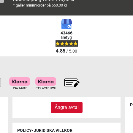
* gäller minimiorder på 550,00 kr
43466
Betyg
4.85
/ 5.00
P
Ångra avtal
POLICY- JURIDISKA VILLKOR