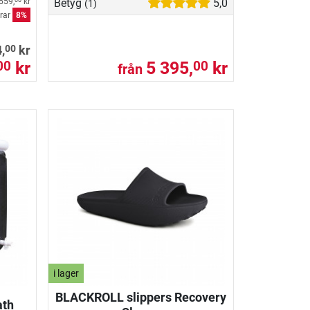
559,
kr
Betyg
5,0
00
(1)
rar
8%
00
,
kr
kr
5 395,
kr
00
00
från
i lager
BLACKROLL slippers Recovery
ath