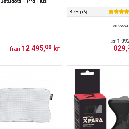
JetBoots – Pro Plus
Betyg
(6)
du sparar
1 092
RRP
12 495,
kr
829,
00
från