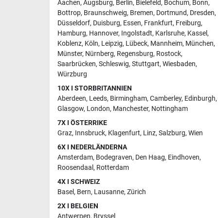
Aachen
,
Augsburg
,
Berlin
,
Bielefeld
,
Bochum
,
Bonn
,
Bottrop
,
Braunschweig
,
Bremen
,
Dortmund
,
Dresden
,
Düsseldorf
,
Duisburg
,
Essen
,
Frankfurt
,
Freiburg
,
Hamburg
,
Hannover
,
Ingolstadt
,
Karlsruhe
,
Kassel
,
Koblenz
,
Köln
,
Leipzig
,
Lübeck
,
Mannheim
,
München
,
Münster
,
Nürnberg
,
Regensburg
,
Rostock
,
Saarbrücken
,
Schleswig
,
Stuttgart
,
Wiesbaden
,
Würzburg
10X I STORBRITANNIEN
Aberdeen
,
Leeds
,
Birmingham
,
Camberley
,
Edinburgh
,
Glasgow
,
London
,
Manchester
,
Nottingham
7X I ÖSTERRIKE
Graz
,
Innsbruck
,
Klagenfurt
,
Linz
,
Salzburg
,
Wien
6X I NEDERLÄNDERNA
Amsterdam
,
Bodegraven
,
Den Haag
,
Eindhoven
,
Roosendaal
,
Rotterdam
4X I SCHWEIZ
Basel
,
Bern
,
Lausanne
,
Zürich
2X I BELGIEN
Antwerpen
,
Bryssel