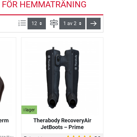
1 FÖR HEMMATRÄNING
produkter per sida:
Sida
nästa
i lager
erm
Therabody RecoveryAir
JetBoots – Prime