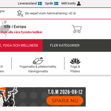
Leveransland
Språk
Mitt konto
egna
Din expert inom hemmaträning i 42 år
69x i Europa
 över alla våra fysiska butiker
, YOGA OCH WELLNESS
FLER KATEGORIER
ch
Yogamatta & pilatesmatta,
Yoga &
ion
träningsmatta
Pilates