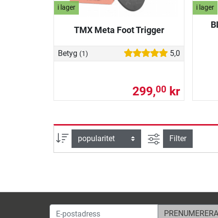
i lager
i lager
B
TMX Meta Foot Trigger
Betyg
5,0
(1)
299,
kr
00
Avancerad sök
sortera efter
Filter
E-postadress