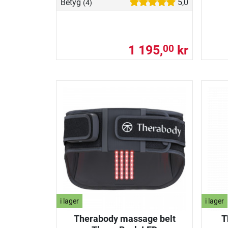
Betyg
5,0
(4)
1 195,
kr
00
i lager
i lager
Therabody massage belt
T