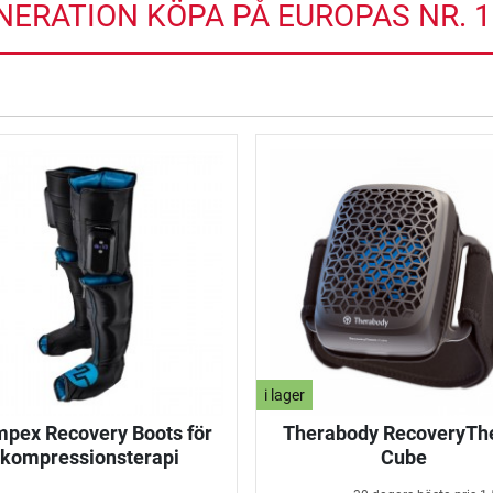
NERATION KÖPA PÅ EUROPAS NR. 
i lager
pex Recovery Boots för
Therabody RecoveryTh
kompressionsterapi
Cube