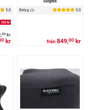
Slopes
5,0
Betyg
5,0
(2)
263 kr
00
,
kr
kr
849,
kr
00
00
från