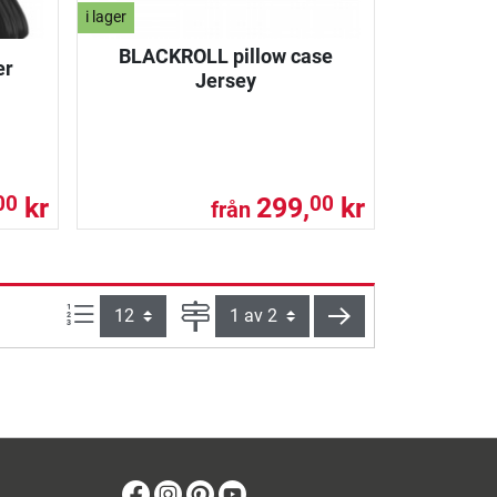
i lager
BLACKROLL pillow case
er
Jersey
kr
299,
kr
00
00
från
produkter per sida:
Sida
nästa
Facebook
Instagram
Pinterest
Youtube