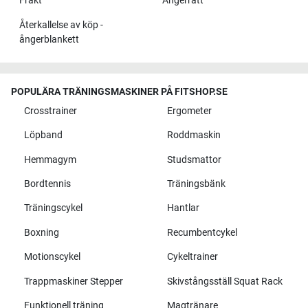
Frakt
Ångerrätt
Återkallelse av köp -
ångerblankett
POPULÄRA TRÄNINGSMASKINER PÅ FITSHOP.SE
Crosstrainer
Ergometer
Löpband
Roddmaskin
Hemmagym
Studsmattor
Bordtennis
Träningsbänk
Träningscykel
Hantlar
Boxning
Recumbentcykel
Motionscykel
Cykeltrainer
Trappmaskiner Stepper
Skivstångsställ Squat Rack
Funktionell träning
Magtränare