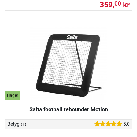
359,
kr
00
i lager
Salta football rebounder Motion
Betyg
5,0
(1)