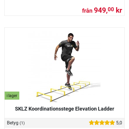
949,
kr
00
från
i lager
SKLZ Koordinationsstege Elevation Ladder
Betyg
5,0
(1)