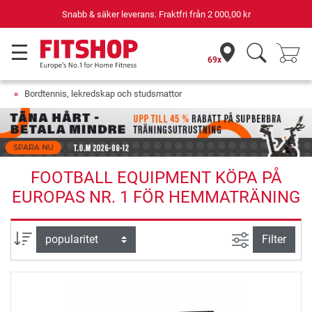
Snabb & säker leverans. Fraktfri från
2 000,00 kr
69x
Bordtennis, lekredskap och studsmattor
FOOTBALL EQUIPMENT KÖPA PÅ
EUROPAS NR. 1 FÖR HEMMATRÄNING
Avancerad s
sortera efter
Filter