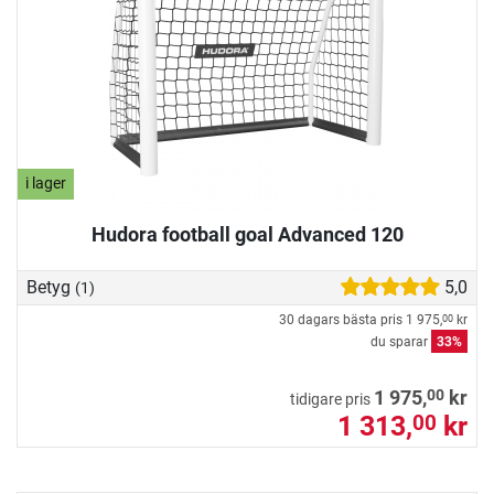
i lager
Hudora football goal Advanced 120
Betyg
5,0
(1)
30 dagars bästa pris
1 975,
kr
00
du sparar
33%
00
1 975,
kr
tidigare pris
1 313,
kr
00