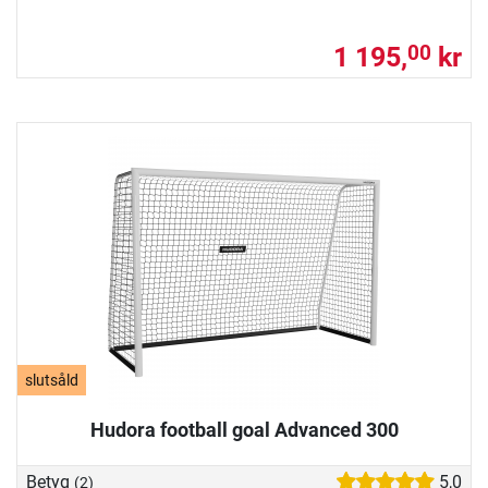
1 195,
kr
00
slutsåld
Hudora football goal Advanced 300
Betyg
5,0
(2)