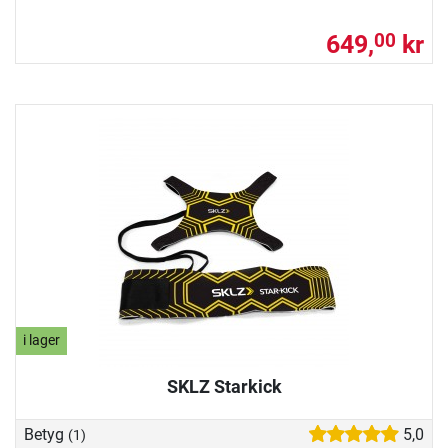
649,
kr
00
i lager
SKLZ Starkick
Betyg
5,0
(1)