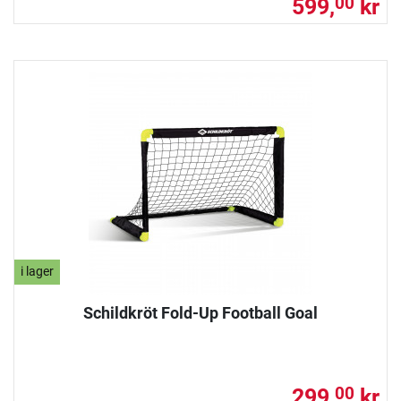
599,
kr
00
i lager
Schildkröt Fold-Up Football Goal
299,
kr
00