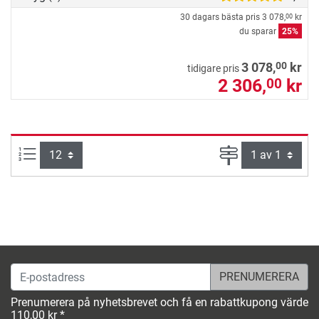
30 dagars bästa pris
3 078,
kr
00
du sparar
25%
00
3 078,
kr
tidigare pris
2 306,
kr
00
produkter per sida:
Sida
E-postadress
Prenumerera på nyhetsbrevet och få en rabattkupong värde
110,00 kr *