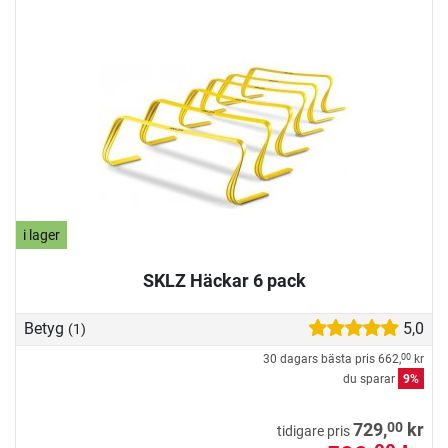
i lager
SKLZ Häckar 6 pack
Betyg
5,0
(1)
30 dagars bästa pris
662,
kr
00
du sparar
9%
00
729,
kr
tidigare pris