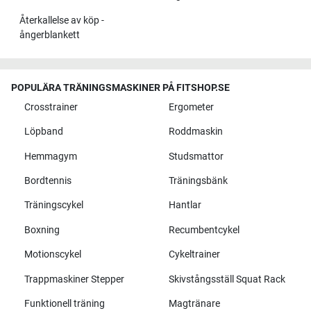
Återkallelse av köp -
ångerblankett
POPULÄRA TRÄNINGSMASKINER PÅ FITSHOP.SE
Crosstrainer
Ergometer
Löpband
Roddmaskin
Hemmagym
Studsmattor
Bordtennis
Träningsbänk
Träningscykel
Hantlar
Boxning
Recumbentcykel
Motionscykel
Cykeltrainer
Trappmaskiner Stepper
Skivstångsställ Squat Rack
Funktionell träning
Magtränare