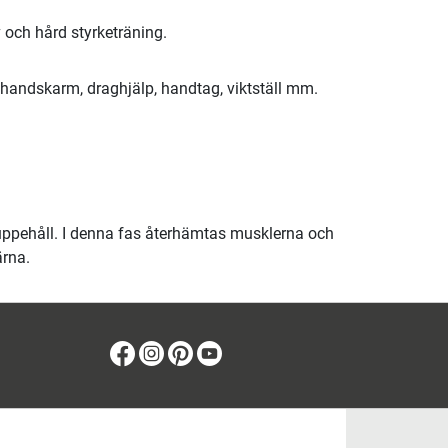
v och hård styrketräning.
gshandskarm, draghjälp, handtag, viktställ mm.
suppehåll. I denna fas återhämtas musklerna och
ärna.
Facebook
Instagram
Pinterest
Youtube