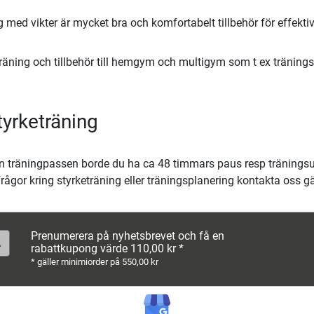
ng med vikter är mycket bra och komfortabelt tillbehör för effekti
keträning och tillbehör till hemgym och multigym som t ex tränin
tyrketräning
lan träningpassen borde du ha ca 48 timmars paus resp träning
rågor kring styrketräning eller träningsplanering kontakta oss g
Prenumerera på nyhetsbrevet och få en
rabattkupong värde 110,00 kr *
* gäller minimiorder på 550,00 kr