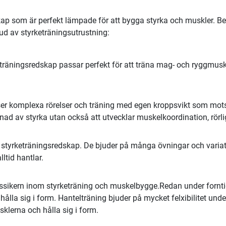
p som är perfekt lämpade för att bygga styrka och muskler. Ber
bud av styrketräningsutrustning:
träningsredskap passar perfekt för att träna mag- och ryggmuskle
vser komplexa rörelser och träning med egen kroppsvikt som mots
d av styrka utan också att utvecklar muskelkoordination, rörlig
 styrketräningsredskap. De bjuder på många övningar och variat
ltid hantlar.
lassikern inom styrketräning och muskelbygge.Redan under forn
hålla sig i form. Hantelträning bjuder på mycket felxibilitet und
klerna och hålla sig i form.