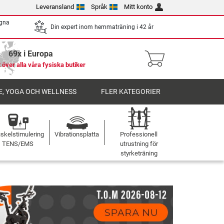
Leveransland
Språk
Mitt konto
egna
Din expert inom hemmaträning i 42 år
69x i Europa
 över alla våra fysiska butiker
, YOGA OCH WELLNESS
FLER KATEGORIER
skelstimulering
Vibrationsplatta
Professionell
TENS/EMS
utrustning för
styrketräning