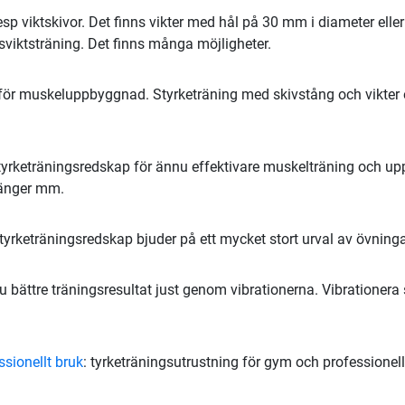
resp viktskivor. Det finns vikter med hål på 30 mm i diameter ell
psviktsträning. Det finns många möjligheter.
 för muskeluppbyggnad. Styrketräning med skivstång och vikter e
yrketräningsredskap för ännu effektivare muskelträning och u
stänger mm.
tyrketräningsredskap bjuder på ett mycket stort urval av övninga
u bättre träningsresultat just genom vibrationerna. Vibrationera 
sionellt bruk
: tyrketräningsutrustning för gym och professionell