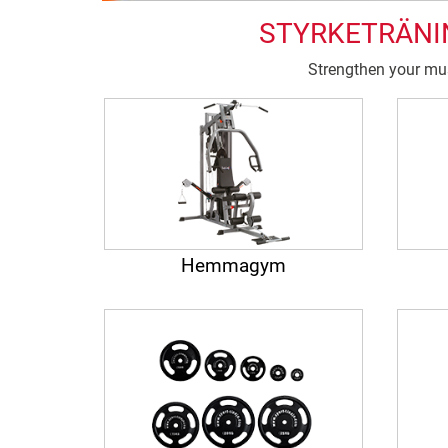
STYRKETRÄNI
Strengthen your musc
Hemmagym