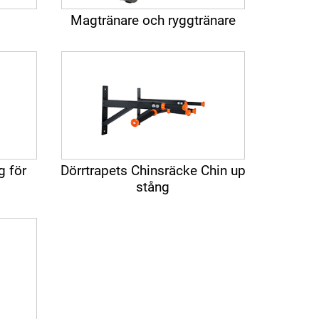
g
Magtränare och ryggtränare
g för
Dörrtrapets Chinsräcke Chin up
stång