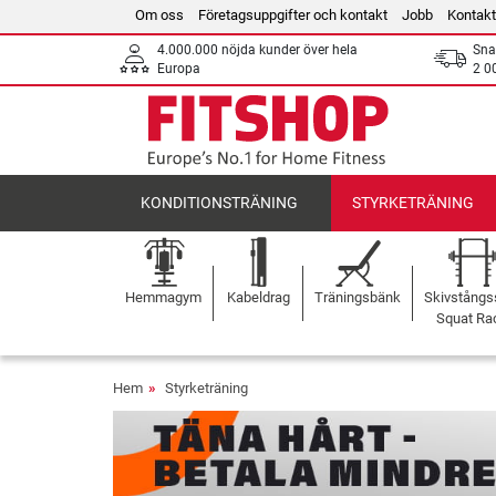
Om oss
Företagsuppgifter och kontakt
Jobb
Kontakt
4.000.000 nöjda kunder över hela
Sna
Europa
2 0
KONDITIONSTRÄNING
STYRKETRÄNING
Hemmagym
Kabeldrag
Träningsbänk
Skivstångss
Squat Ra
Hem
Styrketräning