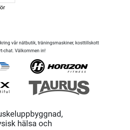
hör
ring vår nätbutik, träningsmaskiner, kosttillskott
ort-chat. Välkommen in!
 muskeluppbyggnad,
ysisk hälsa och