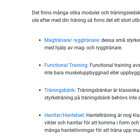
Det finns många olika moduler och träningsredska
ute efter med din träning så finns det ett stort ut
Magtränare/ ryggtränare
: dessa små styrke
med hjälp av mag- och ryggtränare.
Functional Training
: Functional training a
inte bara muskeluppbyggnad eller uppbyggna
Träningsbänk
: Träningsbänkar är klassiska
styrketräning på träningsbänk behövs inte al
Hantlar/Hantelset
: Hantelträning är nog k
vikter och hantlar för att komma i form och 
många hantelövningar för att träna upp mus