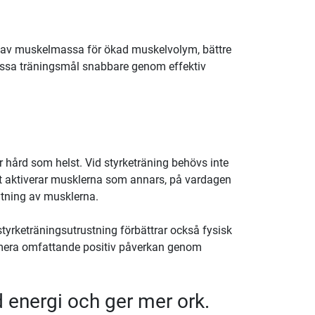
äxt av muskelmassa för ökad muskelvolym, bättre
dessa träningsmål snabbare genom effektiv
 hård som helst. Vid styrketräning behövs inte
t aktiverar musklerna som annars, på vardagen
ytning av musklerna.
yrketräningsutrustning förbättrar också fysisk
s mera omfattande positiv påverkan genom
d energi och ger mer ork.