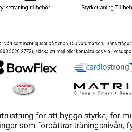
tyrketräning tillbehör
Styrketräning Tillbe
- vårt sortiment bjuder på fler än 150 varumärken. Finns frågor k
00800 2020 2772), skicka ett mejl eller kontakta oss via livesupp
utrustning för att bygga styrka, för
ngar som förbättrar träningsnivån, f