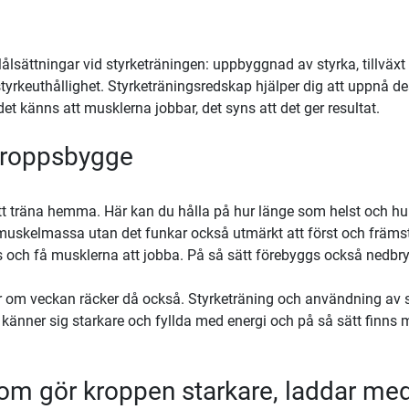
. Målsättningar vid styrketräningen: uppbyggnad av styrka, tillv
styrkeuthållighet. Styrketräningsredskap hjälper dig att uppnå 
et känns att musklerna jobbar, det syns att det ger resultat.
 kroppsbygge
t träna hemma. Här kan du hålla på hur länge som helst och hur
muskelmassa utan det funkar också utmärkt att först och främs
s och få musklerna att jobba. På så sätt förebyggs också nedbr
 om veckan räcker då också. Styrketräning och användning av st
 känner sig starkare och fyllda med energi och på så sätt finn
 som gör kroppen starkare, laddar me