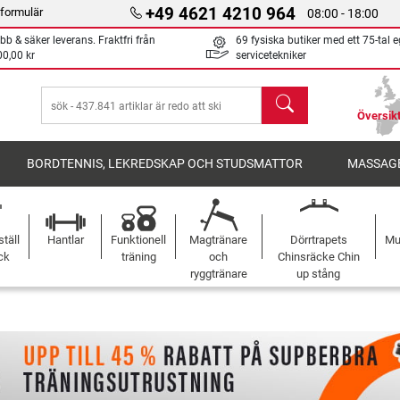
+49 4621 4210 964
formulär
08:00 - 18:00
bb & säker leverans. Fraktfri från
69 fysiska butiker med ett 75-tal 
00,00 kr
servicetekniker
sök
Översikt
BORDTENNIS, LEKREDSKAP OCH STUDSMATTOR
MASSAGE
täll
Hantlar
Funktionell
Magtränare
Dörrtrapets
Mu
ck
träning
och
Chinsräcke Chin
ryggtränare
up stång