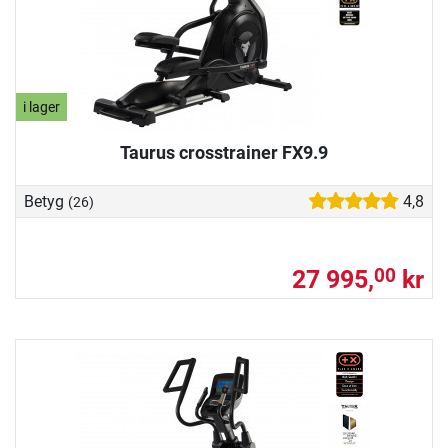
i lager
Taurus crosstrainer FX9.9
Betyg
4,8
(26)
27 995,
kr
00