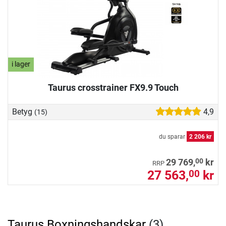
i lager
Taurus crosstrainer FX9.9 Touch
Betyg
4,9
(15)
du sparar
2 206 kr
00
29 769,
kr
RRP
27 563,
kr
00
Taurus Boxningshandskar
(3)