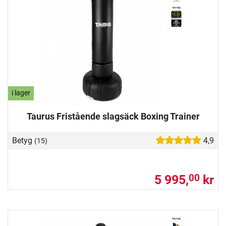
i lager
Taurus Fristående slagsäck Boxing Trainer
Betyg
4,9
(15)
5 995,
kr
00