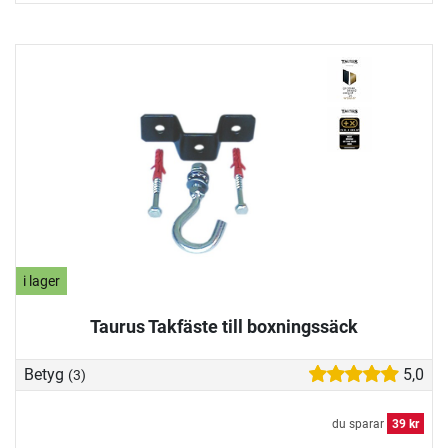
i lager
Taurus Takfäste till boxningssäck
Betyg
5,0
(3)
du sparar
39 kr