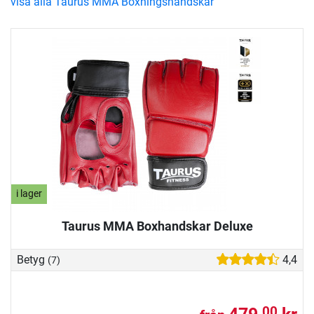
visa alla Taurus MMA Boxningshandskar
i lager
Taurus MMA Boxhandskar Deluxe
Betyg
4,4
(7)
00