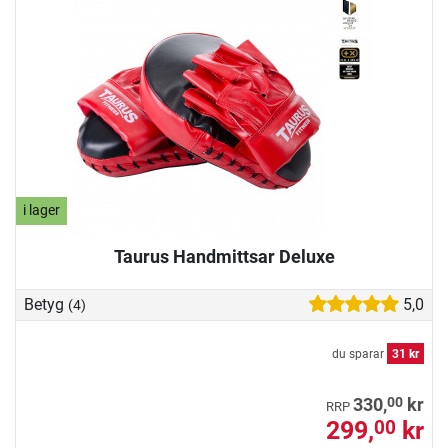
i lager
Taurus Handmittsar Deluxe
Betyg
5,0
(4)
du sparar
31 kr
00
330,
kr
RRP
299,
kr
00