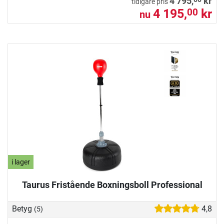
4 795,
kr
tidigare pris
4 195,
kr
00
nu
i lager
Taurus Fristående Boxningsboll Professional
Betyg
4,8
(5)