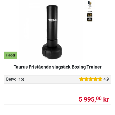
i lager
Taurus Fristående slagsäck Boxing Trainer
Betyg
4,9
(15)
5 995,
kr
00