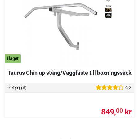
i lager
Taurus Chin up stång/Väggfäste till boxningssäck
Betyg
4,2
(6)
849,
kr
00