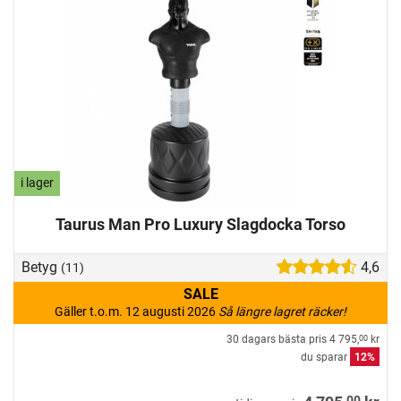
i lager
Taurus Man Pro Luxury Slagdocka Torso
Betyg
4,6
(11)
SALE
Gäller t.o.m. 12 augusti 2026
Så längre lagret räcker!
30 dagars bästa pris
4 795,
kr
00
du sparar
12%
00