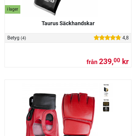
i lager
Taurus Säckhandskar
Betyg
4,8
(4)
239,
kr
00
från