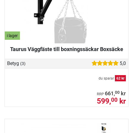
i lager
Taurus Väggfäste till boxningssäckar Boxsäcke
Betyg
5,0
(3)
du sparar
62 kr
00
661,
kr
RRP
599,
kr
00