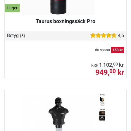
i lager
Taurus boxningssäck Pro
Betyg
4,6
(8)
du sparar
153 kr
00
1 102,
kr
RRP
949,
kr
00