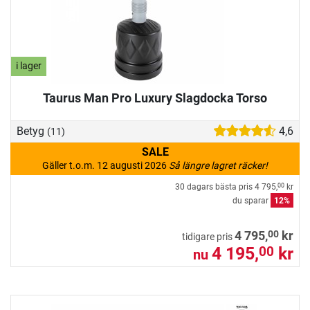
i lager
Taurus Man Pro Luxury Slagdocka Torso
Betyg
4,6
(11)
SALE
Gäller t.o.m. 12 augusti 2026
Så längre lagret räcker!
30 dagars bästa pris
4 795,
kr
00
du sparar
12%
00
4 795,
kr
tidigare pris
4 195,
kr
00
nu