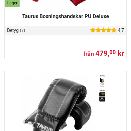
i lager
Taurus Boxningshandskar PU Deluxe
Betyg
4,7
(7)
479,
kr
00
från