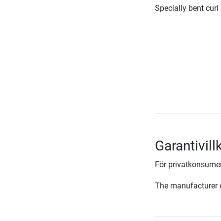
Specially bent curl
Garantivil
För privatkonsumen
The manufacturer d