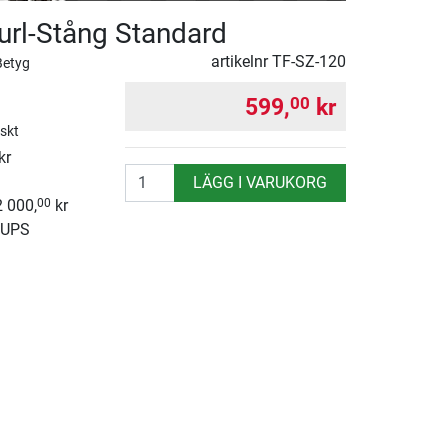
url-Stång Standard
artikelnr
TF-SZ-120
Betyg
599,
kr
00
iskt
kr
antal
LÄGG I VARUKORG
2 000,
kr
00
 UPS