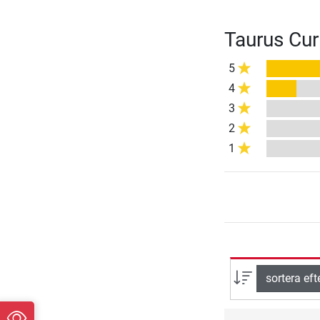
Taurus Cu
5
4
3
2
1
sortera eft