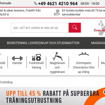
+49 4621 4210 964
formulär
08:00 - 18:00
bb & säker leverans. Fraktfri från
69 fysiska butiker med ett 75-tal 
00,00 kr
servicetekniker
sök
Översikt
BORDTENNIS, LEKREDSKAP OCH STUDSMATTOR
MASSAGE
täll
Hantlar
Funktionell
Magtränare
Dörrtrapets
Mu
ck
träning
och
Chinsräcke Chin
ryggtränare
up stång
Curlstång