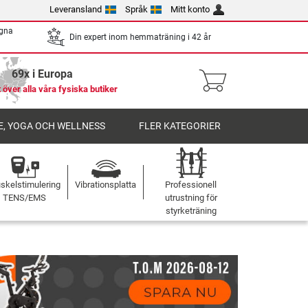
Leveransland
Språk
Mitt konto
egna
Din expert inom hemmaträning i 42 år
69x i Europa
 över alla våra fysiska butiker
, YOGA OCH WELLNESS
FLER KATEGORIER
skelstimulering
Vibrationsplatta
Professionell
TENS/EMS
utrustning för
styrketräning