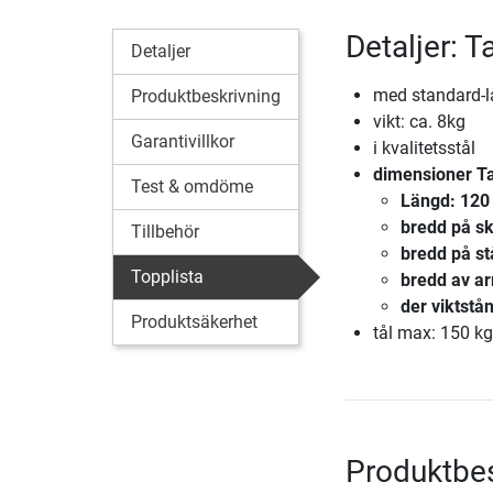
Detaljer: 
Detaljer
med standard-l
Produktbeskrivning
vikt: ca. 8kg
Garantivillkor
i kvalitetsstål
dimensioner
T
Test & omdöme
Längd: 120
bredd på s
Tillbehör
bredd på st
Topplista
bredd av ar
der viktst
Produktsäkerhet
tål max: 150 kg
Produktbes