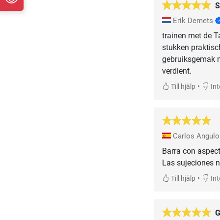
S
Erik Demets
trainen met de T
stukken praktisc
gebruiksgemak m
verdient.
•
Till hjälp
Inte
Carlos Angul
Barra con aspect
Las sujeciones n
•
Till hjälp
Inte
G