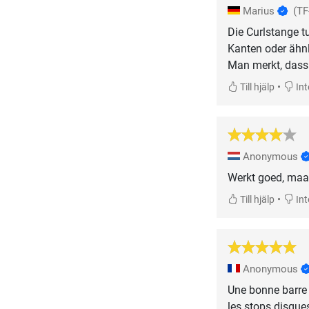
Marius
(TF
Die Curlstange tu
Kanten oder ähn
Man merkt, dass
•
Till hjälp
Inte
Anonymous
Werkt goed, maar
•
Till hjälp
Inte
Anonymous
Une bonne barre
les stops disques