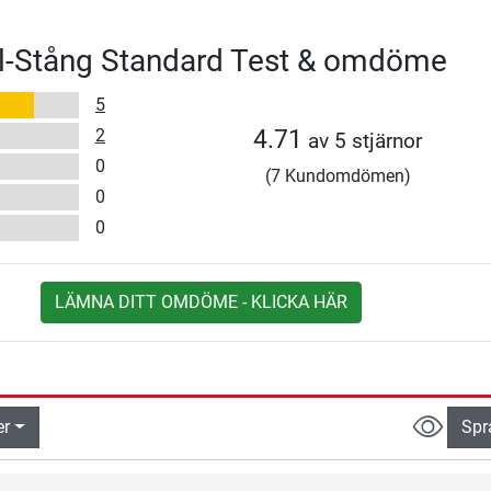
rl-Stång Standard Test & omdöme
5
2
4.71
av 5 stjärnor
0
(7 Kundomdömen)
0
0
LÄMNA DITT OMDÖME - KLICKA HÄR
er
Spr