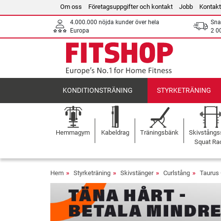
Om oss
Företagsuppgifter och kontakt
Jobb
Kontakt
4.000.000 nöjda kunder över hela
Sna
Europa
2 0
KONDITIONSTRÄNING
STYRKETRÄNING
Hemmagym
Kabeldrag
Träningsbänk
Skivstångss
Squat Ra
Hem
Styrketräning
Skivstänger
Curlstång
Taurus 