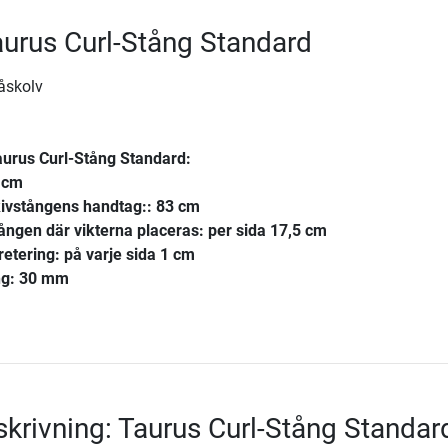
Taurus Curl-Stång Standard
åskolv
aurus Curl-Stång Standard
:
 cm
kivstångens handtag:: 83 cm
ången där vikterna placeras: per sida 17,5 cm
retering: på varje sida 1 cm
ång: 30 mm
krivning: Taurus Curl-Stång Standar