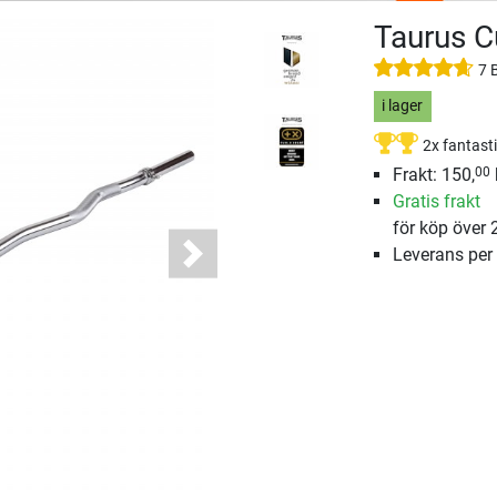
Taurus C
7 
i lager
2x fantast
Frakt: 150,
00
Gratis frakt
för köp över 
Leverans per
Next