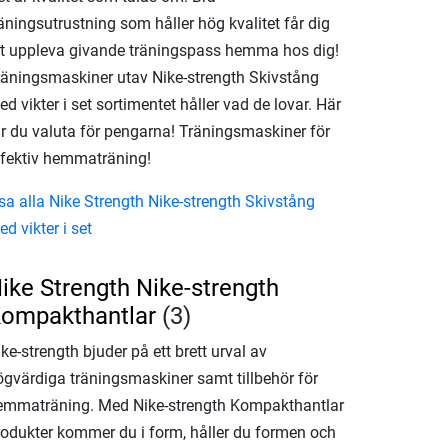
äningsutrustning som håller hög kvalitet får dig
tt uppleva givande träningspass hemma hos dig!
räningsmaskiner utav Nike-strength Skivstång
d vikter i set sortimentet håller vad de lovar. Här
år du valuta för pengarna! Träningsmaskiner för
ffektiv hemmaträning!
sa alla Nike Strength Nike-strength Skivstång
d vikter i set
ike Strength Nike-strength
ompakthantlar
(3)
ke-strength bjuder på ett brett urval av
ögvärdiga träningsmaskiner samt tillbehör för
emmaträning. Med Nike-strength Kompakthantlar
rodukter kommer du i form, håller du formen och