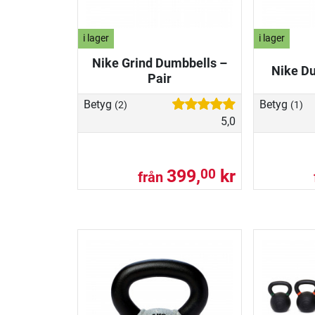
i lager
i lager
Nike Grind Dumbbells –
Nike Du
Pair
Betyg
Betyg
(2)
(1)
5,0
399,
kr
00
från