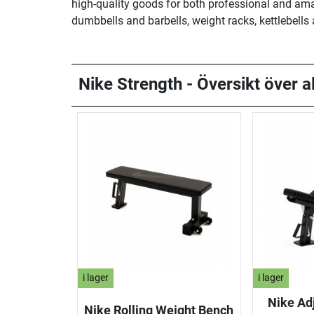
high-quality goods for both professional and amat
dumbbells and barbells, weight racks, kettlebells 
Nike Strength - Översikt över al
i lager
i lager
Nike Ad
Nike Rolling Weight Bench