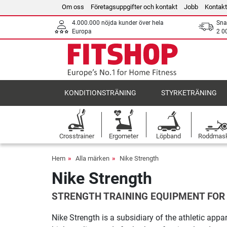
Om oss
Företagsuppgifter och kontakt
Jobb
Kontakt
4.000.000 nöjda kunder över hela
Sna
Europa
2 0
KONDITIONSTRÄNING
STYRKETRÄNING
Crosstrainer
Ergometer
Löpband
Roddmas
Hem
Alla märken
Nike Strength
Nike Strength
STRENGTH TRAINING EQUIPMENT FOR
Nike Strength is a subsidiary of the athletic ap