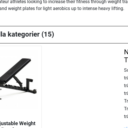
eur athletes looking to increase their fitness through weight tra
and weight plates for light aerobics up to intense heavy lifting.
la kategorier (15)
N
T
S
tr
t
t
T
Tr
tr
justable Weight