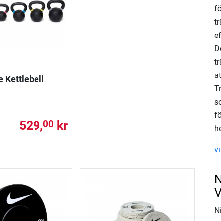
f
t
ef
De
tr
a
e Kettlebell
T
so
f
529,
kr
00
h
vi
N
V
N