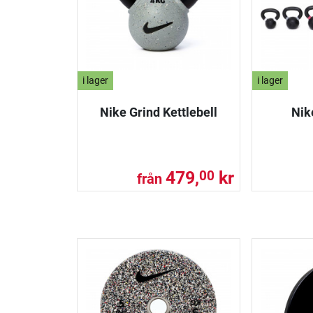
i lager
i lager
Nike Grind Kettlebell
Nik
479,
kr
00
från