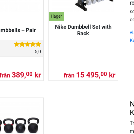
f
so
i lager
oc
Nike Dumbbell Set with
mbbells – Pair
vi
Rack
K
5,0
389,
kr
15 495,
kr
00
00
från
från
N
K
T
m