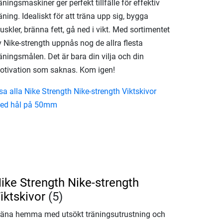
äningsmaskiner ger perfekt tillfälle för effektiv
äning. Idealiskt för att träna upp sig, bygga
skler, bränna fett, gå ned i vikt. Med sortimentet
 Nike-strength uppnås nog de allra flesta
äningsmålen. Det är bara din vilja och din
otivation som saknas. Kom igen!
sa alla Nike Strength Nike-strength Viktskivor
ed hål på 50mm
ike Strength Nike-strength
iktskivor
(5)
räna hemma med utsökt träningsutrustning och