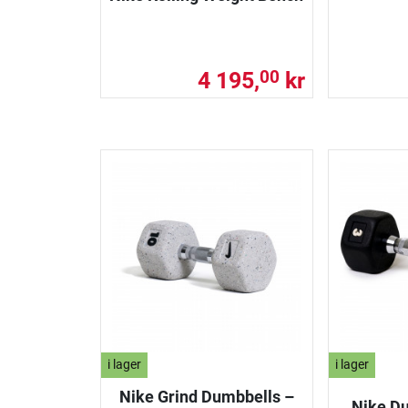
4 195,
kr
00
i lager
i lager
Nike Grind Dumbbells –
Nike Du