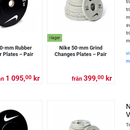
tr
tr
mu
av
tr
i lager
m
50-mm Rubber
Nike 50-mm Grind
vi
 Plates – Pair
Changes Plates – Pair
m
1 095,
kr
399,
kr
00
00
ån
från
N
V
T