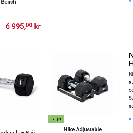
v
Bench
6 995,
kr
00
N
H
Ni
a
oc
öv
so
vi
i lager
Nike Adjustable
mbbells – Pair