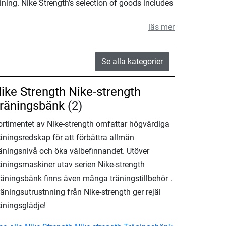
ining. Nike Strength’s selection of goods includes
läs mer
Se alla kategorier
ike Strength Nike-strength
räningsbänk
(2)
ortimentet av Nike-strength omfattar högvärdiga
äningsredskap för att förbättra allmän
räningsnivå och öka välbefinnandet. Utöver
räningsmaskiner utav serien Nike-strength
räningsbänk finns även många träningstillbehör .
äningsutrustnning från Nike-strength ger rejäl
äningsglädje!