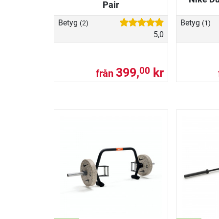
Pair
Betyg
Betyg
(2)
(1)
5,0
399,
kr
00
från