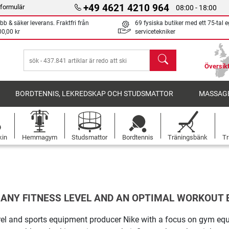
+49 4621 4210 964
formulär
08:00 - 18:00
bb & säker leverans. Fraktfri från
69 fysiska butiker med ett 75-tal 
00,00 kr
servicetekniker
sök
Översikt
BORDTENNIS, LEKREDSKAP OCH STUDSMATTOR
MASSAGE
kin
Hemmagym
Studsmattor
Bordtennis
Träningsbänk
Tr
 ANY FITNESS LEVEL AND AN OPTIMAL WORKOUT 
parel and sports equipment producer Nike with a focus on gym e