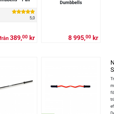
Dumbbells
5,0
389,
kr
8 995,
kr
00
00
från
N
S
T
m
f
t
ef
De