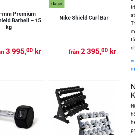
i lager
tr
0-mm Premium
a
Nike Shield Curl Bar
ield Barbell – 15
T
kg
me
f
e
3 995,
kr
2 395,
kr
00
00
ån
från
vi
me
N
K
Ni
h
h
p