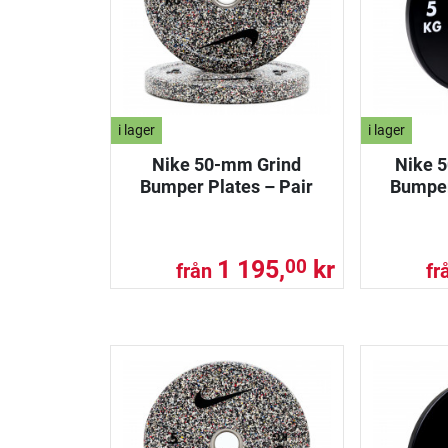
i lager
i lager
Nike 50-mm Grind
Nike 
Bumper Plates – Pair
Bumper
1 195,
kr
00
från
fr