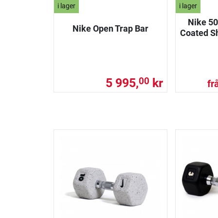
i lager
i lager
Nike 5
Nike Open Trap Bar
Coated Sh
5 995,
kr
00
fr