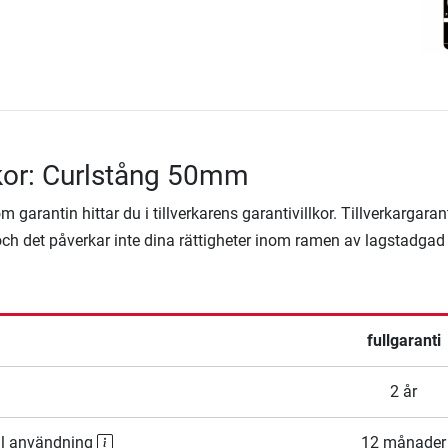
lkor: Curlstång 50mm
 garantin hittar du i tillverkarens garantivillkor. Tillverkargaran
ägg och det påverkar inte dina rättigheter inom ramen av lagstadgad
fullgaranti
2 år
ll användning
12 månader