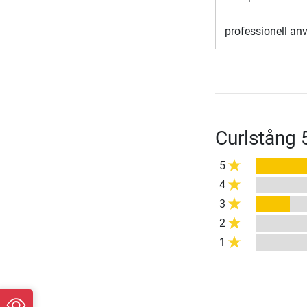
professionell a
Curlstång
5
4
3
2
1