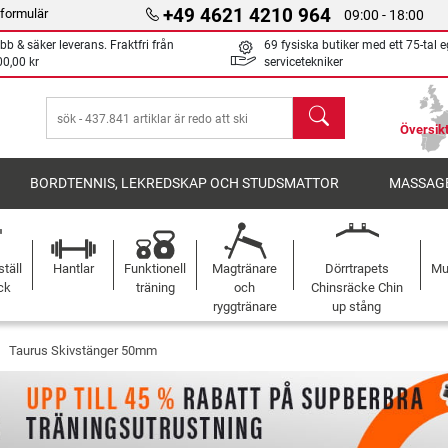
+49 4621 4210 964
formulär
09:00 - 18:00
bb & säker leverans. Fraktfri från
69 fysiska butiker med ett 75-tal 
00,00 kr
servicetekniker
sök
Översikt
BORDTENNIS, LEKREDSKAP OCH STUDSMATTOR
MASSAGE
täll
Hantlar
Funktionell
Magtränare
Dörrtrapets
Mu
ck
träning
och
Chinsräcke Chin
ryggtränare
up stång
Taurus Skivstänger 50mm