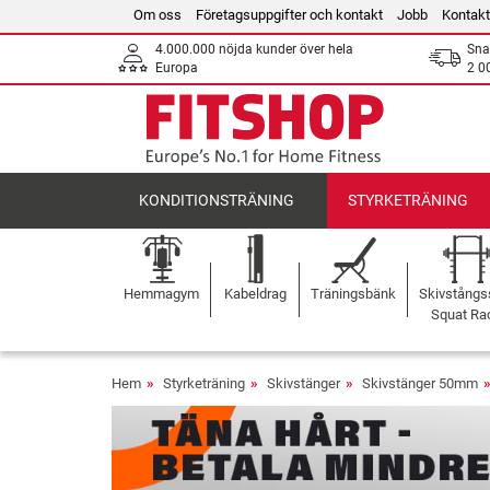
Om oss
Företagsuppgifter och kontakt
Jobb
Kontakt
4.000.000 nöjda kunder över hela
Sna
Europa
2 0
KONDITIONSTRÄNING
STYRKETRÄNING
Hemmagym
Kabeldrag
Träningsbänk
Skivstångss
Squat Ra
Hem
Styrketräning
Skivstänger
Skivstänger 50mm