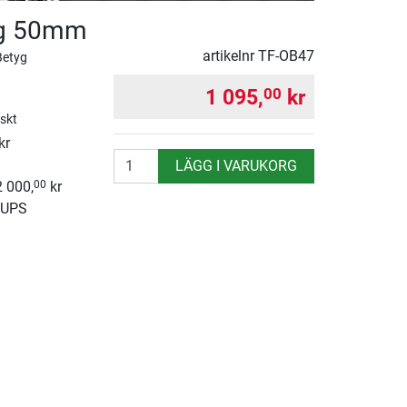
ng 50mm
artikelnr
TF-OB47
Betyg
1 095,
kr
00
iskt
kr
antal
LÄGG I VARUKORG
2 000,
kr
00
 UPS