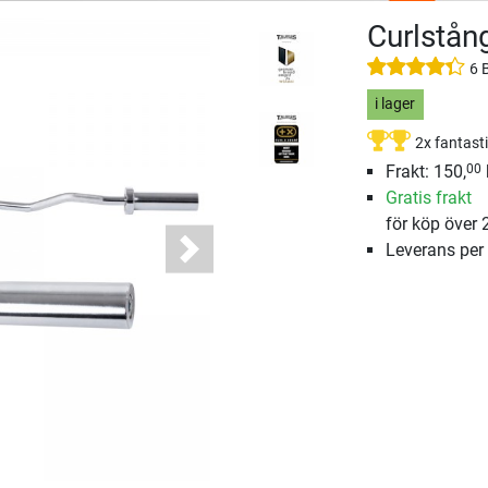
Curlstå
6 
i lager
2x fantast
Frakt: 150,
00
Gratis frakt
för köp över 
Leverans per
Next