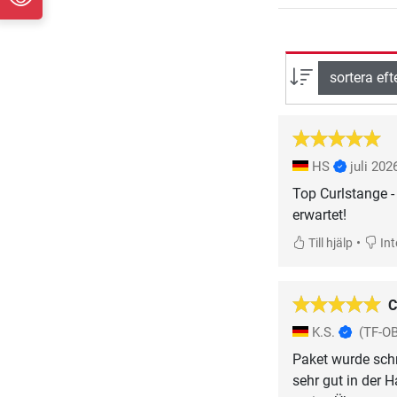
sortera eft
HS
juli 202
Top Curlstange 
erwartet!
•
Till hjälp
Inte
C
K.S.
(TF-O
Paket wurde schne
sehr gut in der 