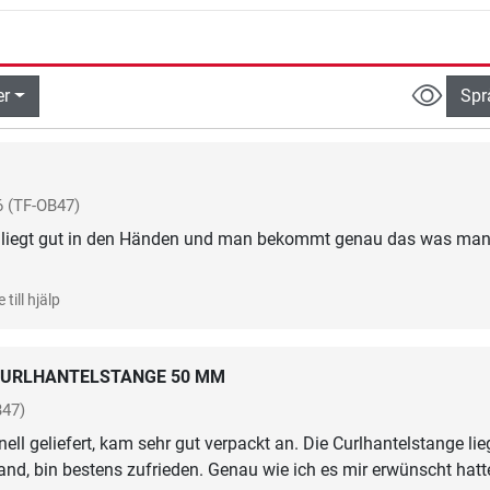
er
Spr
6
(TF-OB47)
- liegt gut in den Händen und man bekommt genau das was ma
 till hjälp
URLHANTELSTANGE 50 MM
B47)
ll geliefert, kam sehr gut verpackt an. Die Curlhantelstange lie
Hand, bin bestens zufrieden. Genau wie ich es mir erwünscht hatt