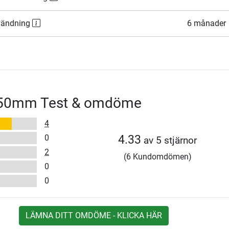
nvändning
6 månader
 50mm Test & omdöme
4
0
4.33
av 5 stjärnor
2
(6 Kundomdömen)
0
0
LÄMNA DITT OMDÖME - KLICKA HÄR