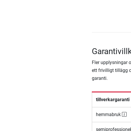
Garantivil
Fler upplysningar om
ett frivilligt till
garanti.
tillverkargaranti
hemmabruk
semiprofessione