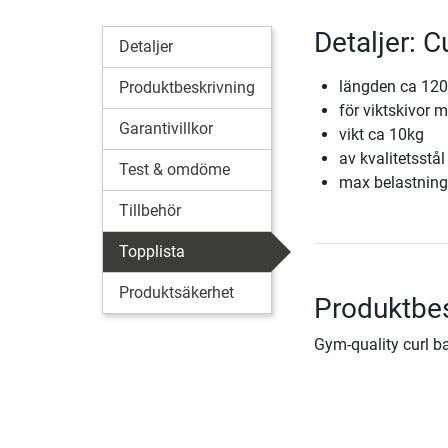
Detaljer: 
Detaljer
längden ca 12
Produktbeskrivning
för viktskivor
Garantivillkor
vikt ca 10kg
av kvalitetsstål
Test & omdöme
max belastnin
Tillbehör
Topplista
Produktsäkerhet
Produktbe
Gym-quality curl b