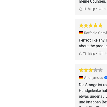
meine Übungen.
•
Till hjälp
Inte
Raffaele Garo
Perfect like any
about the produc
•
Till hjälp
Inte
Anonymous
Die Stange ist r
Handgelenke habe
etwas ungenau u
und knappen Best