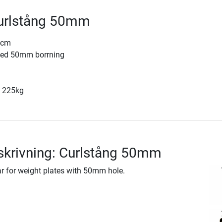
Curlstång 50mm
0cm
 med 50mm borrning
g 225kg
skrivning: Curlstång 50mm
ar for weight plates with 50mm hole.