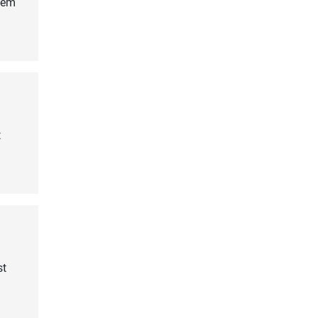
inem
t
st