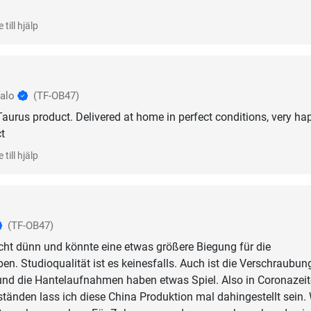
 till hjälp
falo
(TF-OB47)
 Taurus product. Delivered at home in perfect conditions, very ha
t
 till hjälp
(TF-OB47)
echt dünn und könnte eine etwas größere Biegung für die
n. Studioqualität ist es keinesfalls. Auch ist die Verschraubun
nd die Hantelaufnahmen haben etwas Spiel. Also in Coronazei
änden lass ich diese China Produktion mal dahingestellt sein.