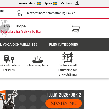
Leveransland
Språk
Mitt konto
egna
Din expert inom hemmaträning i 42 år
69x i Europa
 över alla våra fysiska butiker
, YOGA OCH WELLNESS
FLER KATEGORIER
skelstimulering
Vibrationsplatta
Professionell
TENS/EMS
utrustning för
styrketräning