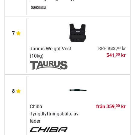
7
00
Taurus Weight Vest
RRP
982,
kr
541,
kr
00
(10kg)
8
Chiba
från
359,
kr
00
Tyngdlyftningsbälte av
läder