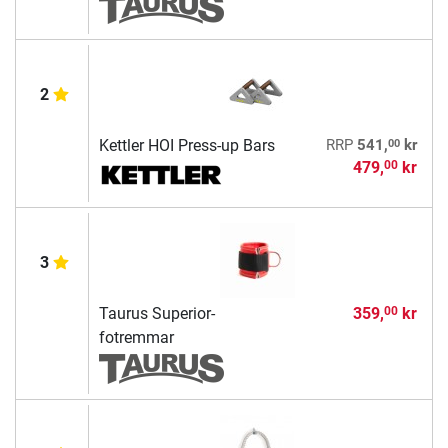
2
00
Kettler HOI Press-up Bars
RRP
541,
kr
479,
kr
00
3
Taurus Superior-
359,
kr
00
fotremmar