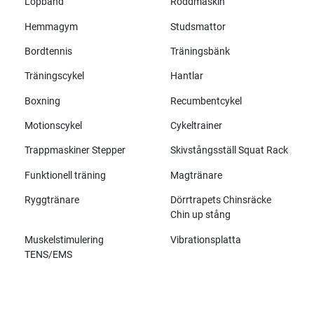
Löpband
Roddmaskin
Hemmagym
Studsmattor
Bordtennis
Träningsbänk
Träningscykel
Hantlar
Boxning
Recumbentcykel
Motionscykel
Cykeltrainer
Trappmaskiner Stepper
Skivstångsställ Squat Rack
Funktionell träning
Magtränare
Ryggtränare
Dörrtrapets Chinsräcke
Chin up stång
Muskelstimulering
Vibrationsplatta
TENS/EMS
Alla märken