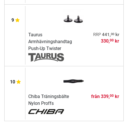
9
00
Taurus
RRP
441,
kr
330,
kr
00
Armhävningshandtag
Push-Up Twister
10
Chiba Träningsbälte
från
339,
kr
00
Nylon Proffs