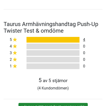
Taurus Armhävningshandtag Push-Up
Twister Test & omdöme
5
4
4
0
3
0
2
0
1
0
5
av 5 stjärnor
(4 Kundomdömen)