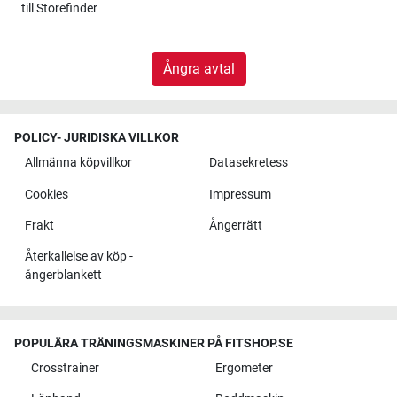
till
Storefinder
Ångra avtal
POLICY- JURIDISKA VILLKOR
Allmänna köpvillkor
Datasekretess
Cookies
Impressum
Frakt
Ångerrätt
Återkallelse av köp -
ångerblankett
POPULÄRA TRÄNINGSMASKINER PÅ FITSHOP.SE
Crosstrainer
Ergometer