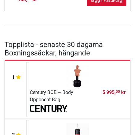
lägg i varukorg
Topplista - senaste 30 dagarna
Boxningssäckar, hängande
1
Century BOB – Body
5 995,
kr
00
Opponent Bag
2