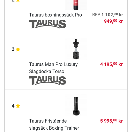
00
Taurus boxningssäck Pro
RRP
1 102,
kr
949,
kr
00
3
Taurus Man Pro Luxury
4 195,
kr
00
Slagdocka Torso
4
Taurus Fristående
5 995,
kr
00
slagsäck Boxing Trainer