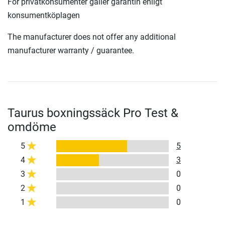
För privatkonsumenter gäller garantin enligt
konsumentköplagen
The manufacturer does not offer any additional
manufacturer warranty / guarantee.
Taurus boxningssäck Pro Test &
omdöme
5
5
4
3
3
0
2
0
1
0