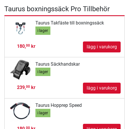
Taurus boxningssäck Pro Tillbehör
Taurus Takfäste till boxningssäck
i lager
180,
kr
00
lägg i varukorg
Taurus Säckhandskar
i lager
239,
kr
00
lägg i varukorg
Taurus Hopprep Speed
i lager
180,
kr
00