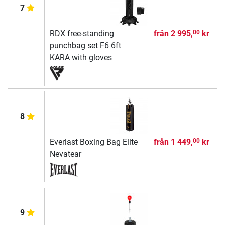
7
RDX free-standing
från
2 995,
kr
00
punchbag set F6 6ft
KARA with gloves
8
Everlast Boxing Bag Elite
från
1 449,
kr
00
Nevatear
9