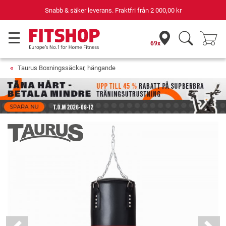
Din expert inom hemmaträning i 42 år
69x
Taurus Boxningssäckar, hängande