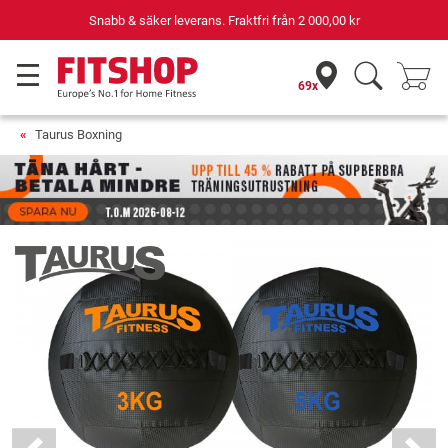
Snabb & säker leverans. Fraktfri från
2 000,00 kr
69x
Taurus Boxning