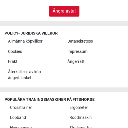
Ångra avtal
POLICY- JURIDISKA VILLKOR
Allmänna köpvillkor
Datasekretess
Cookies
Impressum
Frakt
Ångerrätt
Återkallelse av köp -
ångerblankett
POPULÄRA TRÄNINGSMASKINER PÅ FITSHOP.SE
Crosstrainer
Ergometer
Löpband
Roddmaskin
Hemmagym
Studsmattor