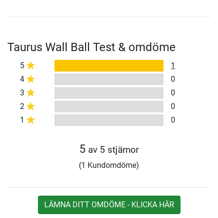
Taurus Wall Ball Test & omdöme
5
1
4
0
3
0
2
0
1
0
5
av 5 stjärnor
(1 Kundomdöme)
LÄMNA DITT OMDÖME - KLICKA HÄR