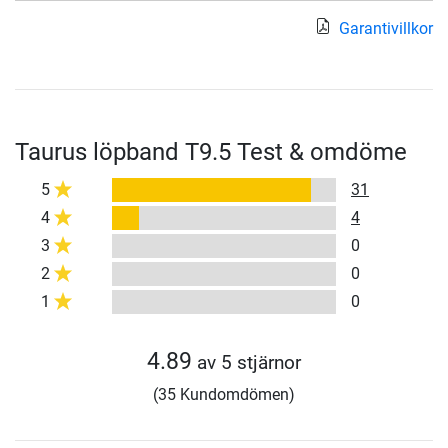
Garantivillkor
Taurus löpband T9.5 Test & omdöme
5
31
4
4
3
0
2
0
1
0
4.89
av 5 stjärnor
(35 Kundomdömen)