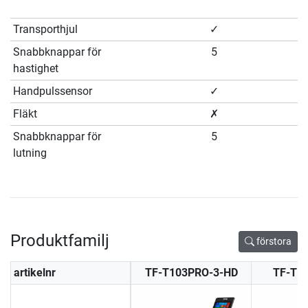
Transporthjul
✓
Snabbknappar för
5
hastighet
Handpulssensor
✓
Fläkt
✗
Snabbknappar för
5
lutning
Produktfamilj
förstora
artikelnr
TF-T103PRO-3-HD
TF-T1