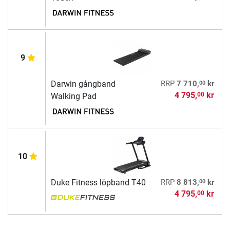
9
00
Darwin gångband
RRP
7 710,
kr
4 795,
kr
00
Walking Pad
10
00
Duke Fitness löpband T40
RRP
8 813,
kr
4 795,
kr
00