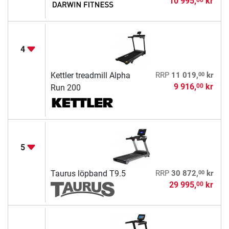
10 995,
kr
4
00
Kettler treadmill Alpha
RRP
11 019,
kr
9 916,
kr
00
Run 200
5
00
Taurus löpband T9.5
RRP
30 872,
kr
29 995,
kr
00