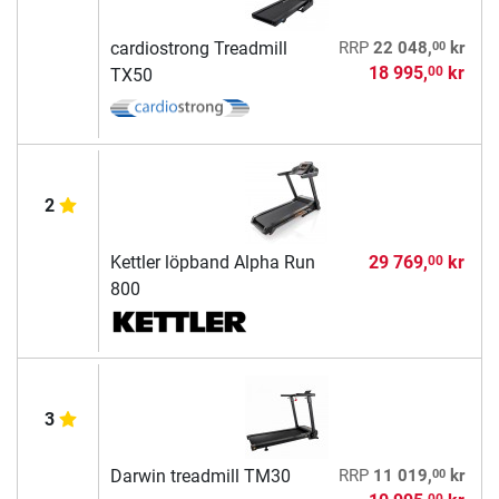
00
cardiostrong Treadmill
RRP
22 048,
kr
18 995,
kr
00
TX50
2
Kettler löpband Alpha Run
29 769,
kr
00
800
3
00
Darwin treadmill TM30
RRP
11 019,
kr
00