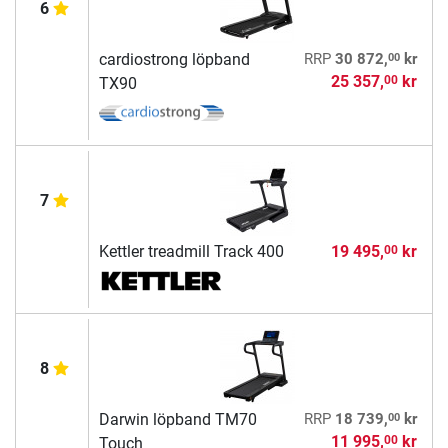
6
00
cardiostrong löpband
RRP
30 872,
kr
25 357,
kr
00
TX90
7
Kettler treadmill Track 400
19 495,
kr
00
8
00
Darwin löpband TM70
RRP
18 739,
kr
11 995,
kr
00
Touch