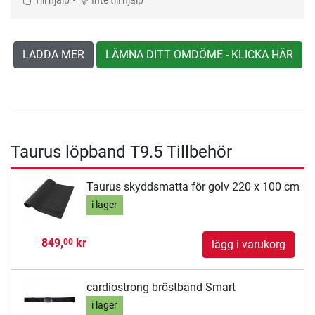
•
Till hjälp
Inte till hjälp
LADDA MER
LÄMNA DITT OMDÖME - KLICKA HÄR
Taurus löpband T9.5 Tillbehör
Taurus skyddsmatta för golv 220 x 100 cm
i lager
849,
kr
00
lägg i varukorg
cardiostrong bröstband Smart
i lager