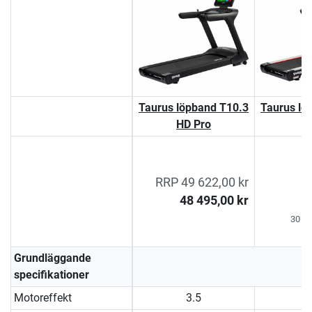
Taurus löpband T10.3
Taurus lö
HD Pro
t
4
RRP 49 622,00 kr
3
48 495,00 kr
30 da
Grundläggande
specifikationer
Motoreffekt
3.5