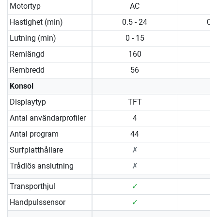
Motortyp
AC
Hastighet (min)
0.5 - 24
0.5
Lutning (min)
0 - 15
0 
Remlängd
160
Rembredd
56
Konsol
Displaytyp
TFT
Antal användarprofiler
4
Antal program
44
Surfplatthållare
✗
Trådlös anslutning
✗
Transporthjul
✓
Handpulssensor
✓