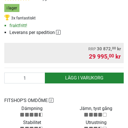
i lager
3x fantastiskt
fraktfritt!
Leverans per spedition
00
30 872,
kr
RRP
29 995,
kr
00
antal
LÄGG I VARUKORG
FITSHOP'S OMDÖME
Dämpning
Jämn, tyst gång
Stabilitet
Utrustning