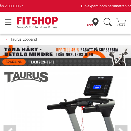
Din expert inom hemmaträning i 42 år
69x
Taurus Löpband