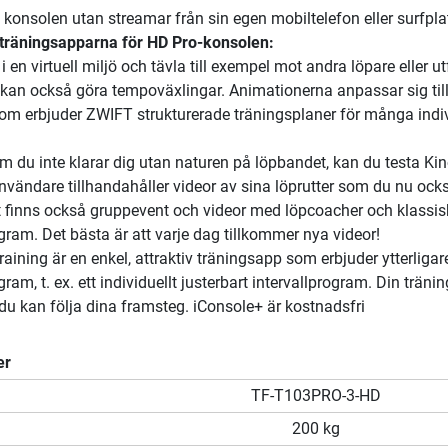
å konsolen utan streamar från sin egen mobiltelefon eller surfpla
 träningsapparna för HD Pro-konsolen:
 en virtuell miljö och tävla till exempel mot andra löpare eller u
 kan också göra tempoväxlingar. Animationerna anpassar sig till
tom erbjuder ZWIFT strukturerade träningsplaner för många indi
 du inte klarar dig utan naturen på löpbandet, kan du testa K
vändare tillhandahåller videor av sina löprutter som du nu ock
t finns också gruppevent och videor med löpcoacher och klassi
gram. Det bästa är att varje dag tillkommer nya videor!
aining är en enkel, attraktiv träningsapp som erbjuder ytterligar
ram, t. ex. ett individuellt justerbart intervallprogram. Din träni
du kan följa dina framsteg. iConsole+ är kostnadsfri
er
TF-T103PRO-3-HD
200 kg