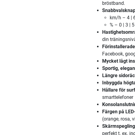
bröstband.
Snabbvalsknapp
km/h – 4 | 6 
% – 0 | 3 | 5 
Hastighetsområ
din träningsniv
Förinstallerad
Facebook, goo
Mycket lågt in
Sportig, elegan
Längre sidorä
Inbyggda högta
Hållare för sur
smarttelefoner
Konsolanslutni
Färgen på LED
(orange, rosa, vi
Skärmspegling
perfekt t. ex. 