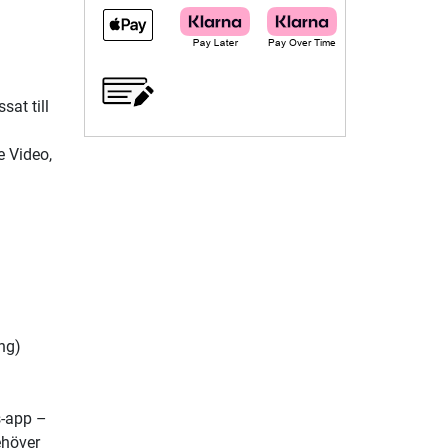
at till
e Video,
ng)
s-app –
ehöver