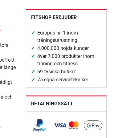
FITSHOP ERBJUDER
-
Europas nr. 1 inom
träningsutrustning
stora
4.000.000 nöjda kunder
över 7.000 produkter inom
ppeffekt
träning och fitness
ur länge
69 fysiska butiker
75 egna servicetekniker
ådligt
na och
BETALNINGSSÄTT
.