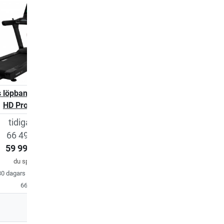
 löpband T10.5
Taurus löpband T9.5
Taurus löpband T9.
HD Pro
tidigare pris
66 495,00 kr
RRP 30 872,00 kr
59 995,00 kr
33 995,00 
29 995,00 kr
du sparar
9%
30 dagars bästa pris
66 495,00 kr