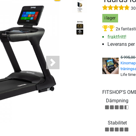
30
i lager
2x fantast
fraktfritt!
Leverans per
5 995,00 
Kinomap 
Next
tränings
Life time
FITSHOP'S O
Dämpning
Stabilitet