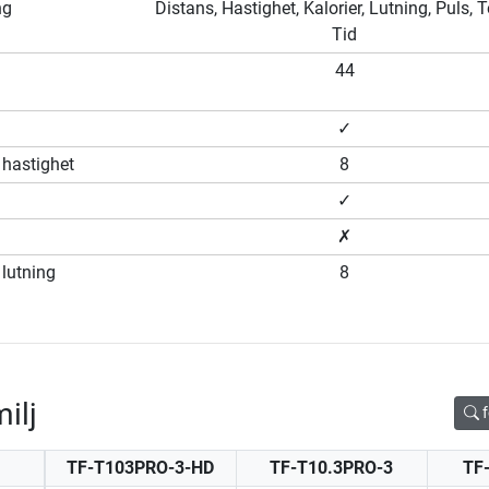
ng
Distans, Hastighet, Kalorier, Lutning, Puls,
Tid
44
✓
hastighet
8
✓
✗
lutning
8
ilj
f
TF-T103PRO-3-HD
TF-T10.3PRO-3
TF