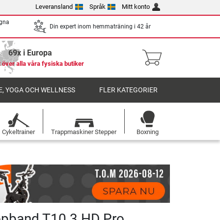
Leveransland
Språk
Mitt konto
egna
Din expert inom hemmaträning i 42 år
69x i Europa
 över alla våra fysiska butiker
, YOGA OCH WELLNESS
FLER KATEGORIER
Cykeltrainer
Trappmaskiner Stepper
Boxning
öpband T10.3 HD Pro