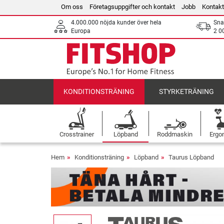
Om oss
Företagsuppgifter och kontakt
Jobb
Kontakt
4.000.000 nöjda kunder över hela
Sna
Europa
2 0
KONDITIONSTRÄNING
STYRKETRÄNING
Crosstrainer
Löpband
Roddmaskin
Ergo
Hem
Konditionsträning
Löpband
Taurus Löpband