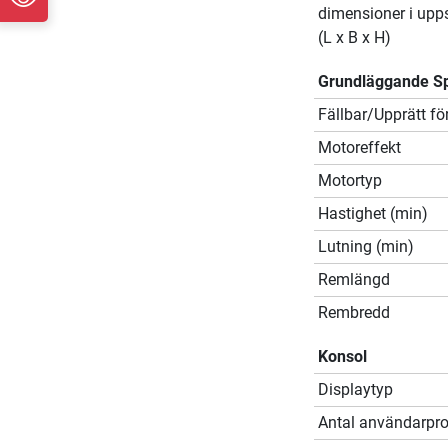
dimensioner i upps
(L x B x H)
Grundläggande Sp
Fällbar/Upprätt fö
Motoreffekt
Motortyp
Hastighet (min)
Lutning (min)
Remlängd
Rembredd
Konsol
Displaytyp
Antal användarprof