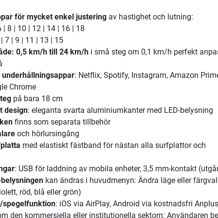
ar för mycket enkel justering
av hastighet och lutning:
| 8 | 10 | 12 | 14 | 16 | 18
| 7 | 9 | 11 | 13 | 15
de: 0,5 km/h till 24 km/h
i små steg om 0,1 km/h perfekt anpass
å
e underhållningsappar
: Netflix, Spotify, Instagram, Amazon Prim
gle Chrome
steg
på bara 18 cm
t design
: eleganta svarta aluminiumkanter med LED-belysning
cken
finns som separata tillbehör
lare
och hörlursingång
fplatta
med elastiskt fästband för nästan alla surfplattor och
ngar
: USB för laddning av mobila enheter, 3,5 mm-kontakt (utgå
-belysningen
kan ändras i huvudmenyn: Ändra läge eller färgval
olett, röd, blå eller grön)
/spegelfunktion
: iOS via AirPlay, Android via kostnadsfri Anplu
inom den kommersiella eller institutionella sektorn: Användaren b