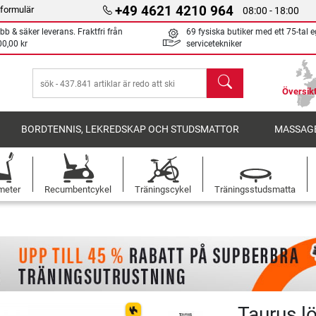
+49 4621 4210 964
formulär
08:00 - 18:00
bb & säker leverans. Fraktfri från
69 fysiska butiker med ett 75-tal 
00,00 kr
servicetekniker
sök
Översikt
BORDTENNIS, LEKREDSKAP OCH STUDSMATTOR
MASSAGE
meter
Recumbentcykel
Träningscykel
Träningsstudsmatta
Taurus l