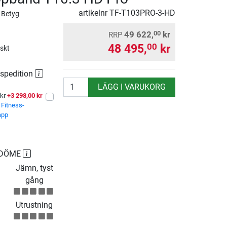
artikelnr
TF-T103PRO-3-HD
 Betyg
49 622,
kr
00
RRP
48 495,
kr
00
iskt
 spedition
antal
LÄGG I VARUKORG
kr
+3 298,00 kr
Fitness-
app
MDÖME
Jämn, tyst
gång
Utrustning