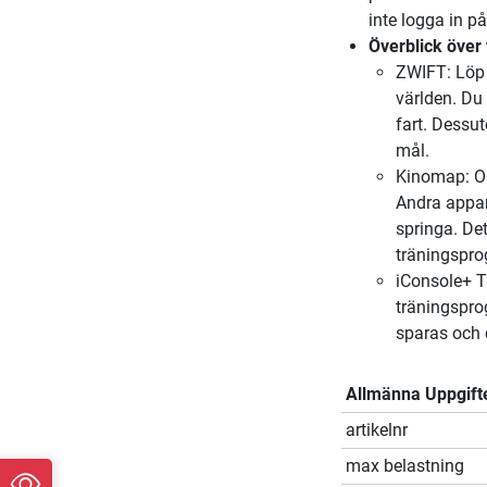
inte logga in p
Överblick över
ZWIFT: Löp i
världen. Du
fart. Dessu
mål.
Kinomap: Om
Andra appan
springa. De
träningspro
iConsole+ Tr
träningsprog
sparas och 
Allmänna Uppgift
artikelnr
max belastning