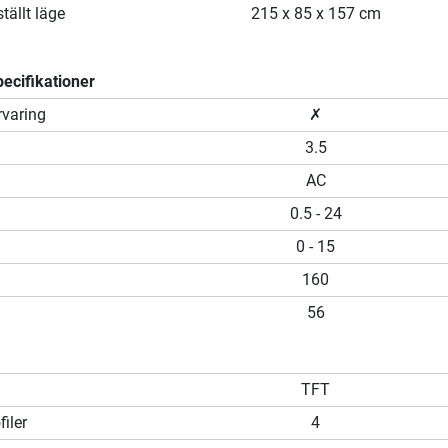
tällt läge
215 x 85 x 157 cm
ecifikationer
rvaring
✗
3.5
AC
0.5 - 24
0 - 15
160
56
TFT
iler
4