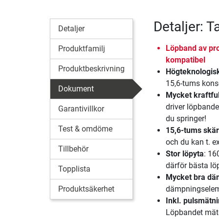
Detaljer: 
Detaljer
Löpband av prof
Produktfamilj
kompatibel
Produktbeskrivning
Högteknologis
15,6-tums konso
Dokument
Mycket kraftfu
driver löpbandet
Garantivillkor
du springer!
Test & omdöme
15,6-tums skä
och du kan t. ex
Tillbehör
Stor löpyta
: 16
därför bästa löp
Topplista
Mycket bra dä
Produktsäkerhet
dämpningseleme
Inkl. pulsmätn
Löpbandet mäter