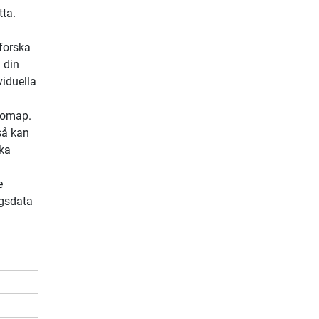
tta.
tforska
 din
viduella
inomap.
så kan
ska
e
ngsdata