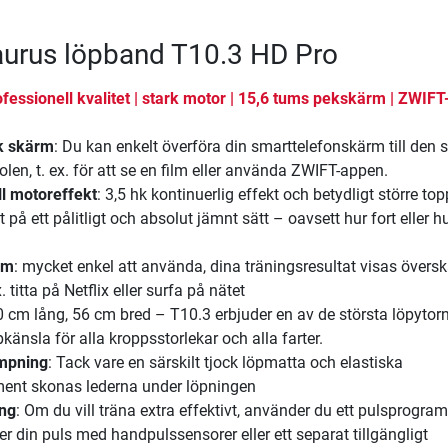
Taurus löpband T10.3 HD Pro
essionell kvalitet | stark motor | 15,6 tums pekskärm | ZWIFT
k skärm
: Du kan enkelt överföra din smarttelefonskärm till den 
len, t. ex. för att se en film eller använda ZWIFT-appen.
ll motoreffekt
: 3,5 hk kontinuerlig effekt och betydligt större to
 på ett pålitligt och absolut jämnt sätt – oavsett hur fort eller h
rm
: mycket enkel att använda, dina träningsresultat visas översk
. titta på Netflix eller surfa på nätet
0 cm lång, 56 cm bred – T10.3 erbjuder en av de största löpytor
känsla för alla kroppsstorlekar och alla farter.
mpning
: Tack vare en särskilt tjock löpmatta och elastiska
nt skonas lederna under löpningen
ing
: Om du vill träna extra effektivt, använder du ett pulsprogram
 din puls med handpulssensorer eller ett separat tillgängligt