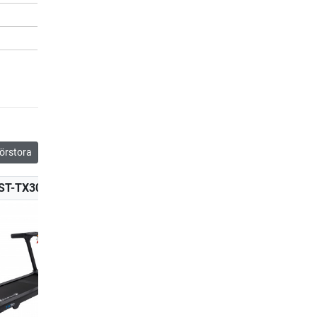
örstora
ST-TX30-2
CST-TX50-4
CST-TX70-2