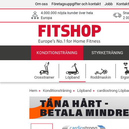
Om oss
Företagsuppgifter och kontakt
Jobb
Kontakt
4.000.000 nöjda kunder över hela
Sna
Europa
2 0
KONDITIONSTRÄNING
STYRKETRÄNING
Crosstrainer
Löpband
Roddmaskin
Ergo
Hem
Konditionsträning
Löpband
cardiostrong Löpba