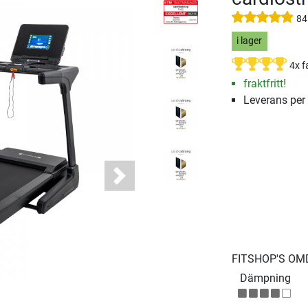
84
i lager
4x f
fraktfritt!
Leverans per
Next
FITSHOP'S O
Dämpning