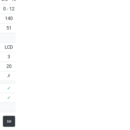
0 - 12
0 - 10
0 - 10
140
150
150
51
51
51
LCD
TFT
TFT
3
10
10
20
46
46
✗
✓
✗
✓
✓
✓
✓
✓
✓
se
Denna produkt
se