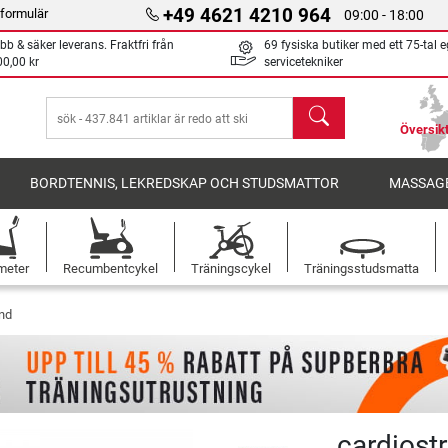
+49 4621 4210 964
formulär
09:00 - 18:00
bb & säker leverans. Fraktfri från
69 fysiska butiker med ett 75-tal 
00,00 kr
servicetekniker
sök
Översikt
BORDTENNIS, LEKREDSKAP OCH STUDSMATTOR
MASSAGE
meter
Recumbentcykel
Träningscykel
Träningsstudsmatta
nd
cardiost