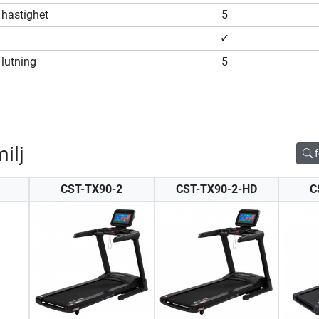
hastighet
5
✓
lutning
5
ilj
f
CST-TX90-2
CST-TX90-2-HD
C