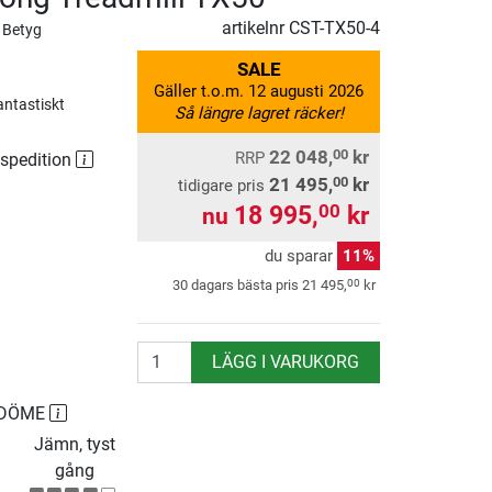
artikelnr
CST-TX50-4
 Betyg
SALE
Gäller t.o.m. 12 augusti 2026
antastiskt
Så längre lagret räcker!
22 048,
kr
00
RRP
 spedition
21 495,
kr
00
tidigare pris
18 995,
kr
00
nu
du sparar
11%
00
30 dagars bästa pris
21 495,
kr
antal
LÄGG I VARUKORG
MDÖME
Jämn, tyst
gång