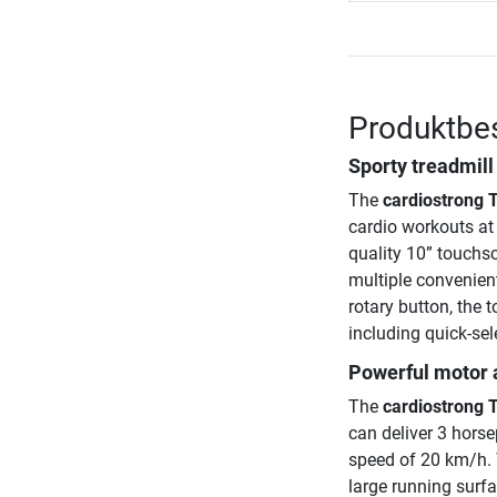
Produktbes
Sporty treadmill
The
cardiostrong 
cardio workouts at
quality 10” touchsc
multiple convenient
rotary button, the 
including quick-sel
Powerful motor 
The
cardiostrong 
can deliver 3 hors
speed of 20 km/h. 
large running surf