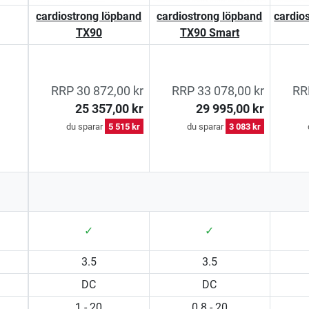
cardiostrong löpband
cardiostrong löpband
cardio
TX90
TX90 Smart
RRP 30 872,00 kr
RRP 33 078,00 kr
RR
25 357,00 kr
29 995,00 kr
du sparar
5 515 kr
du sparar
3 083 kr
✓
✓
3.5
3.5
DC
DC
1 - 20
0.8 - 20