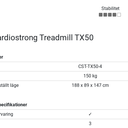
Stabilitet
cardiostrong Treadmill TX50
er
CST-TX50-4
150 kg
tällt läge
188 x 89 x 147 cm
ecifikationer
rvaring
✓
3