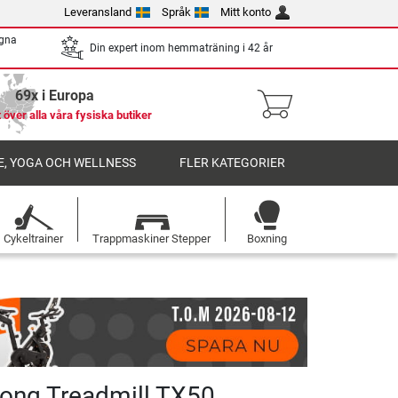
Leveransland
Språk
Mitt konto
egna
Din expert inom hemmaträning i 42 år
69x i Europa
 över alla våra fysiska butiker
, YOGA OCH WELLNESS
FLER KATEGORIER
Cykeltrainer
Trappmaskiner Stepper
Boxning
rong Treadmill TX50