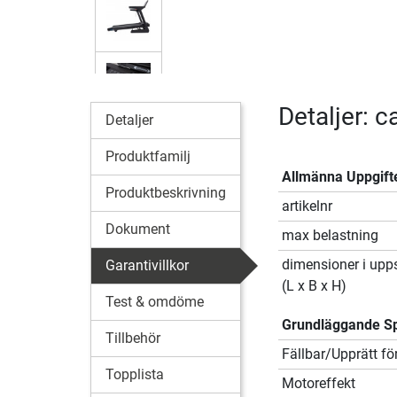
Detaljer: 
Detaljer
Produktfamilj
Allmänna Uppgift
Produktbeskrivning
artikelnr
Dokument
max belastning
dimensioner i upps
Garantivillkor
(L x B x H)
Test & omdöme
Grundläggande Sp
Tillbehör
Fällbar/Upprätt fö
Topplista
Motoreffekt