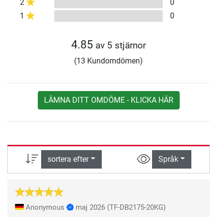
2
0
1
0
4.85
av 5 stjärnor
(13 Kundomdömen)
LÄMNA DITT OMDÖME - KLICKA HÄR
sortera efter
Språk
Anonymous
maj 2026
(TF-DB2175-20KG)