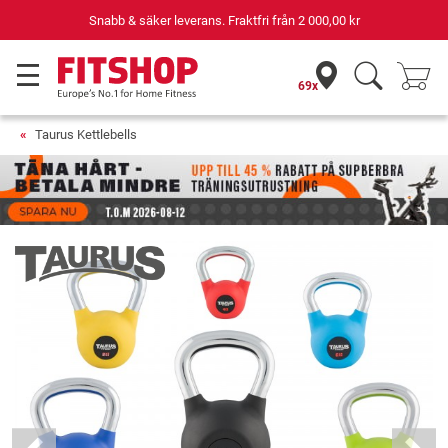
Din expert inom hemmaträning i 42 år
69x
Taurus Kettlebells