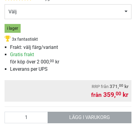
Välj
i lager
3x fantastiskt
Frakt: välj färg/variant
Gratis frakt
för köp över 2 000,
kr
00
Leverans per UPS
00
371,
kr
RRP
från
359,
kr
00
från
antal
LÄGG I VARUKORG