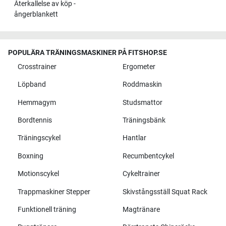
Återkallelse av köp -
ångerblankett
POPULÄRA TRÄNINGSMASKINER PÅ FITSHOP.SE
Crosstrainer
Ergometer
Löpband
Roddmaskin
Hemmagym
Studsmattor
Bordtennis
Träningsbänk
Träningscykel
Hantlar
Boxning
Recumbentcykel
Motionscykel
Cykeltrainer
Trappmaskiner Stepper
Skivstångsställ Squat Rack
Funktionell träning
Magtränare