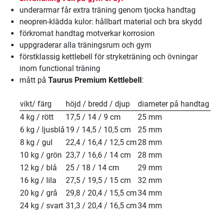
underarmar får extra träning genom tjocka handtag
neopren-klädda kulor: hållbart material och bra skydd
förkromat handtag motverkar korrosion
uppgraderar alla träningsrum och gym
förstklassig kettlebell för stryketräning och övningar
inom functional träning
mått på
Taurus Premium Kettlebell
:
vikt/ färg
höjd / bredd / djup
diameter på handtag
4 kg / rött
17,5 / 14 / 9 cm
25 mm
6 kg / ljusblå
19 / 14,5 / 10,5 cm
25 mm
8 kg / gul
22,4 / 16,4 / 12,5 cm
28 mm
10 kg / grön
23,7 / 16,6 / 14 cm
28 mm
12 kg / blå
25 / 18 / 14 cm
29 mm
16 kg / lila
27,5 / 19,5 / 15 cm
32 mm
20 kg / grå
29,8 / 20,4 / 15,5 cm
34 mm
24 kg / svart
31,3 / 20,4 / 16,5 cm
34 mm