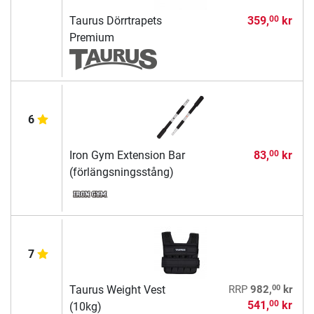
Taurus Dörrtrapets
359,
kr
00
Premium
6
Iron Gym Extension Bar
83,
kr
00
(förlängsningsstång)
7
00
Taurus Weight Vest
RRP
982,
kr
541,
kr
00
(10kg)