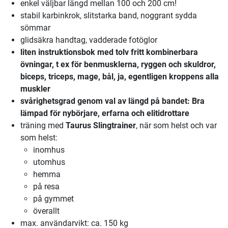
enkel väljbar längd mellan 100 och 200 cm!
stabil karbinkrok, slitstarka band, noggrant sydda
sömmar
glidsäkra handtag, vadderade fotöglor
liten instruktionsbok med tolv fritt kombinerbara
övningar, t ex för benmusklerna, ryggen och skuldror,
biceps, triceps, mage, bål, ja, egentligen kroppens alla
muskler
svårighetsgrad genom val av längd på bandet: Bra
lämpad för nybörjare, erfarna och elitidrottare
träning med
Taurus Slingtrainer
, när som helst och var
som helst:
inomhus
utomhus
hemma
på resa
på gymmet
överallt
max. användarvikt: ca. 150 kg