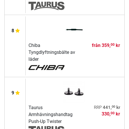
8
Chiba
från
359,
kr
00
Tyngdlyftningsbälte av
läder
9
00
Taurus
RRP
441,
kr
330,
kr
00
Armhävningshandtag
Push-Up Twister