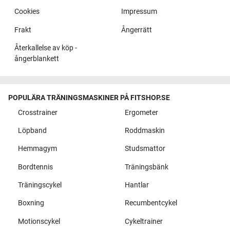
Cookies
Impressum
Frakt
Ångerrätt
Återkallelse av köp -
ångerblankett
POPULÄRA TRÄNINGSMASKINER PÅ FITSHOP.SE
Crosstrainer
Ergometer
Löpband
Roddmaskin
Hemmagym
Studsmattor
Bordtennis
Träningsbänk
Träningscykel
Hantlar
Boxning
Recumbentcykel
Motionscykel
Cykeltrainer