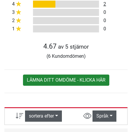
4
2
3
0
2
0
1
0
4.67
av 5 stjärnor
(6 Kundomdömen)
LÄMNA DITT OMDÖME - KLICKA HÄR
sortera efter
Språk