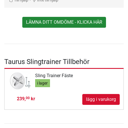
Till hjälp
Inte till hjälp
LÄMNA DITT OMDÖME - KLICKA HÄR
Taurus Slingtrainer Tillbehör
Sling Trainer Fäste
i lager
239,
kr
00
lägg i varukorg