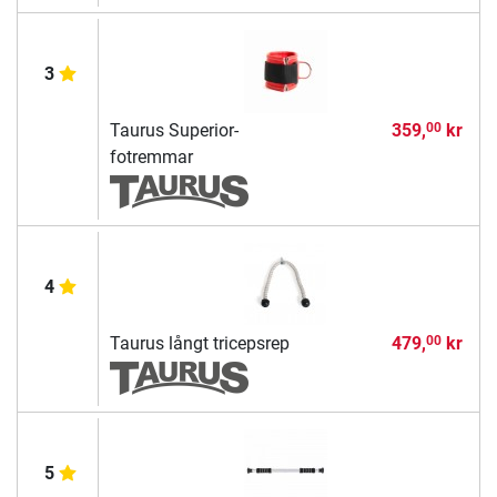
3
Taurus Superior-
359,
kr
00
fotremmar
4
Taurus långt tricepsrep
479,
kr
00
5