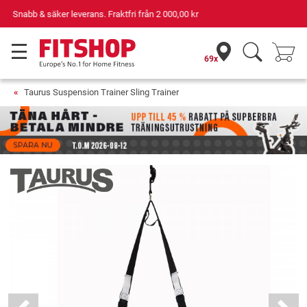
Din expert inom hemmaträning i 42 år
69x
Taurus Suspension Trainer Sling Trainer