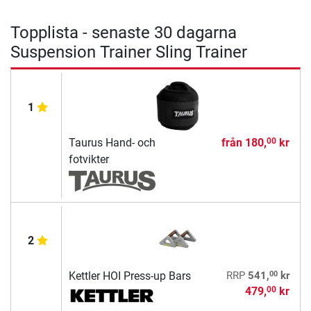
Topplista - senaste 30 dagarna
Suspension Trainer Sling Trainer
1
Taurus Hand- och
från
180,
kr
00
fotvikter
2
00
Kettler HOI Press-up Bars
RRP
541,
kr
479,
kr
00