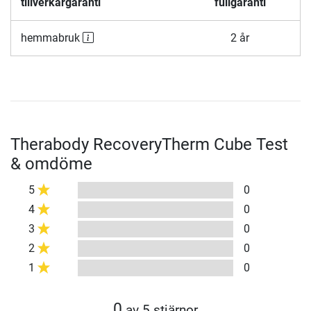
tillverkargaranti
fullgaranti
hemmabruk
2 år
Therabody RecoveryTherm Cube Test
& omdöme
5
0
4
0
3
0
2
0
1
0
0
av 5 stjärnor