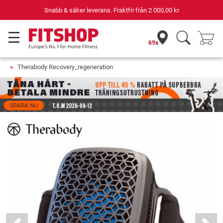
Snabb & säker leverans. Fraktfri från
2 000,00 kr
69x
Therabody Recovery_regeneration