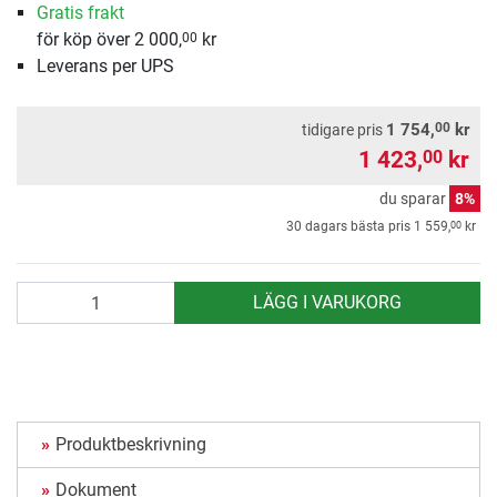
Gratis frakt
för köp över 2 000,
kr
00
Leverans per UPS
00
1 754,
kr
tidigare pris
1 423,
kr
00
du sparar
8%
00
30 dagars bästa pris
1 559,
kr
antal
LÄGG I VARUKORG
Produktbeskrivning
Dokument