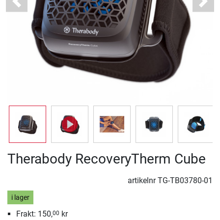
Previous
Next
Therabody RecoveryTherm Cube
artikelnr
TG-TB03780-01
i lager
Frakt: 150,
kr
00