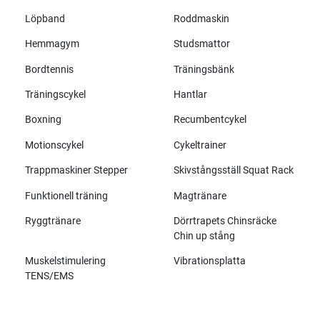
Löpband
Roddmaskin
Hemmagym
Studsmattor
Bordtennis
Träningsbänk
Träningscykel
Hantlar
Boxning
Recumbentcykel
Motionscykel
Cykeltrainer
Trappmaskiner Stepper
Skivstångsställ Squat Rack
Funktionell träning
Magtränare
Ryggtränare
Dörrtrapets Chinsräcke
Chin up stång
Muskelstimulering
Vibrationsplatta
TENS/EMS
Alla märken