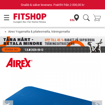
Snabb & säker leverans. Fraktfri från
2 000,00 kr
69x
Airex Yogamatta & pilatesmatta, träningsmatta