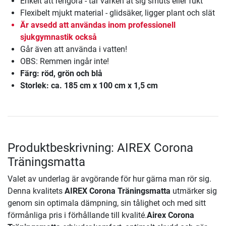
Enkelt att rengöra - tar varken åt sig smuts eller fukt
Flexibelt mjukt material - glidsäker, ligger plant och slät
Är avsedd att användas inom professionell
sjukgymnastik också
Går även att använda i vatten!
OBS: Remmen ingår inte!
Färg: röd, grön och blå
Storlek: ca. 185 cm x 100 cm x 1,5 cm
Produktbeskrivning: AIREX Corona
Träningsmatta
Valet av underlag är avgörande för hur gärna man rör sig.
Denna kvalitets
AIREX Corona Träningsmatta
utmärker sig
genom sin optimala dämpning, sin tålighet och med sitt
förmånliga pris i förhållande till kvalité.
Airex Corona