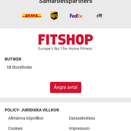
Samarbetspartners
BUTIKER
till
Storefinder
Ångra avtal
POLICY- JURIDISKA VILLKOR
Allmänna köpvillkor
Datasekretess
Cookies
Impressum