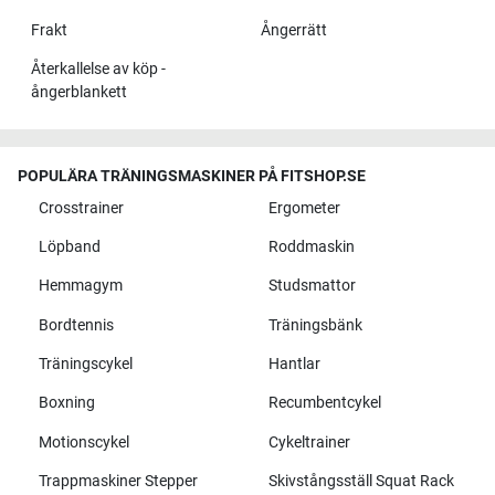
Frakt
Ångerrätt
Återkallelse av köp -
ångerblankett
POPULÄRA TRÄNINGSMASKINER PÅ FITSHOP.SE
Crosstrainer
Ergometer
Löpband
Roddmaskin
Hemmagym
Studsmattor
Bordtennis
Träningsbänk
Träningscykel
Hantlar
Boxning
Recumbentcykel
Motionscykel
Cykeltrainer
Trappmaskiner Stepper
Skivstångsställ Squat Rack