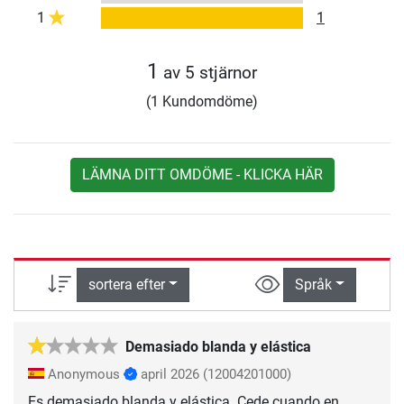
1
1
1
av 5 stjärnor
(1 Kundomdöme)
LÄMNA DITT OMDÖME - KLICKA HÄR
sortera efter
Språk
Demasiado blanda y elástica
Anonymous
april 2026
(12004201000)
Es demasiado blanda y elástica. Cede cuando en