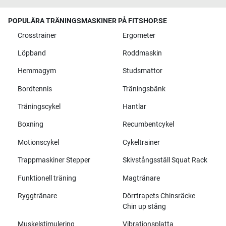
POPULÄRA TRÄNINGSMASKINER PÅ FITSHOP.SE
Crosstrainer
Ergometer
Löpband
Roddmaskin
Hemmagym
Studsmattor
Bordtennis
Träningsbänk
Träningscykel
Hantlar
Boxning
Recumbentcykel
Motionscykel
Cykeltrainer
Trappmaskiner Stepper
Skivstångsställ Squat Rack
Funktionell träning
Magtränare
Ryggtränare
Dörrtrapets Chinsräcke
Chin up stång
Muskelstimulering
Vibrationsplatta