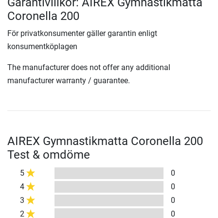
Garantivillkor: AIREX Gymnastikmatta
Coronella 200
För privatkonsumenter gäller garantin enligt
konsumentköplagen
The manufacturer does not offer any additional
manufacturer warranty / guarantee.
AIREX Gymnastikmatta Coronella 200
Test & omdöme
5
0
4
0
3
0
2
0