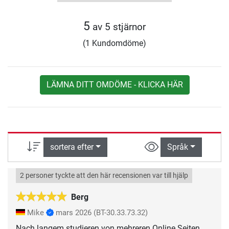
5
av 5 stjärnor
(1 Kundomdöme)
LÄMNA DITT OMDÖME - KLICKA HÄR
sortera efter
Språk
2 personer tyckte att den här recensionen var till hjälp
Berg
Mike
mars 2026
(BT-30.33.73.32)
Nach langem studieren von mehreren Online Seiten