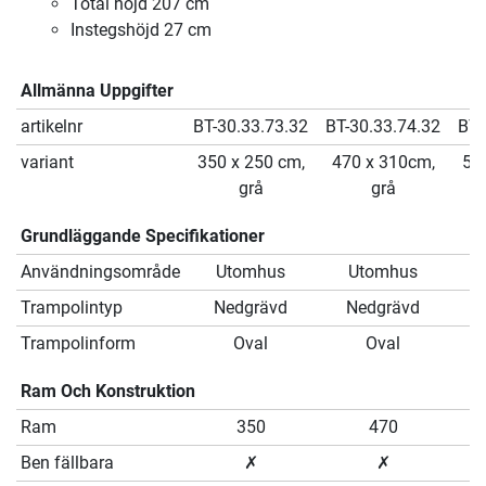
Total höjd 207 cm
Instegshöjd 27 cm
Allmänna Uppgifter
artikelnr
BT-30.33.73.32
BT-30.33.74.32
BT-
variant
350 x 250 cm,
470 x 310cm,
52
grå
grå
Grundläggande Specifikationer
Användningsområde
Utomhus
Utomhus
Trampolintyp
Nedgrävd
Nedgrävd
Trampolinform
Oval
Oval
Ram Och Konstruktion
Ram
350
470
Ben fällbara
✗
✗