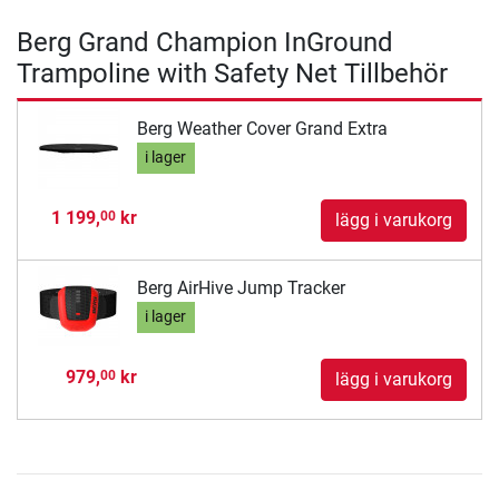
Berg Grand Champion InGround
Trampoline with Safety Net Tillbehör
Berg Weather Cover Grand Extra
i lager
1 199,
kr
00
lägg i varukorg
Berg AirHive Jump Tracker
i lager
979,
kr
00
lägg i varukorg