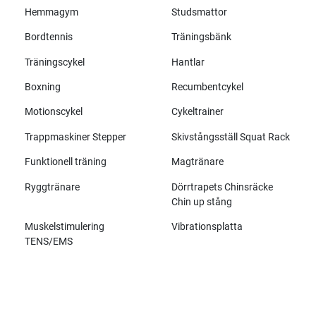
Hemmagym
Studsmattor
Bordtennis
Träningsbänk
Träningscykel
Hantlar
Boxning
Recumbentcykel
Motionscykel
Cykeltrainer
Trappmaskiner Stepper
Skivstångsställ Squat Rack
Funktionell träning
Magtränare
Ryggtränare
Dörrtrapets Chinsräcke
Chin up stång
Muskelstimulering
Vibrationsplatta
TENS/EMS
Alla märken