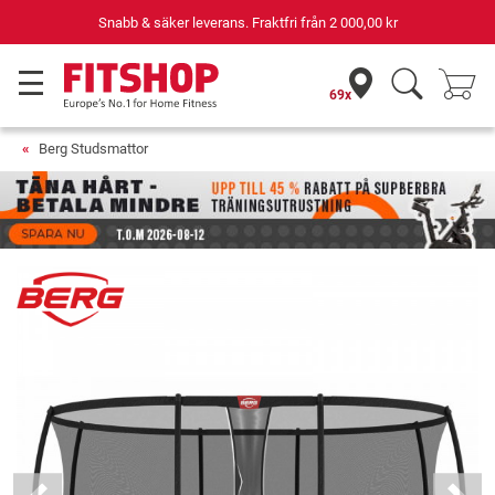
Din expert inom hemmaträning i 42 år
69x
Berg Studsmattor