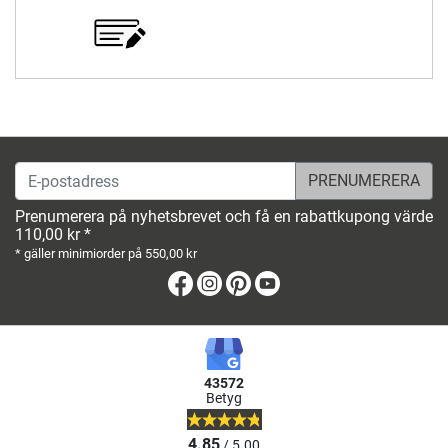
E-postadress
Prenumerera på nyhetsbrevet och få en rabattkupong värde
110,00 kr *
* gäller minimiorder på 550,00 kr
Facebook
Instagram
Pinterest
Youtube
43572
Betyg
4.85
/ 5.00