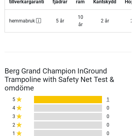
tillverkargaranti
fjädrar
ram
Kantskydd
Hop
10
hemmabruk
5 år
2 år
2 
år
Berg Grand Champion InGround
Trampoline with Safety Net Test &
omdöme
5
1
4
0
3
0
2
0
1
0