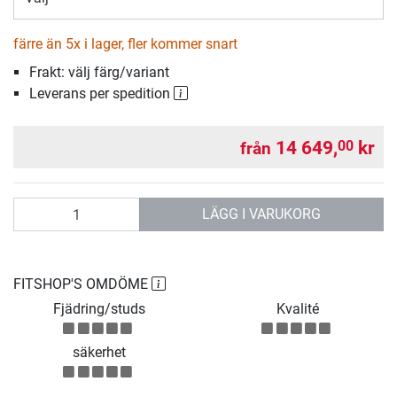
färre än 5x i lager, fler kommer snart
Frakt: välj färg/variant
Leverans per spedition
14 649,
kr
00
från
antal
LÄGG I VARUKORG
FITSHOP'S OMDÖME
Fjädring/studs
Kvalité
säkerhet