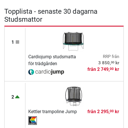
Topplista - senaste 30 dagarna
Studsmattor
1
Cardiojump studsmatta
RRP
från
00
3 850,
kr
för trädgården
från
2 749,
kr
00
2
Kettler trampoline Jump
från
2 295,
kr
00