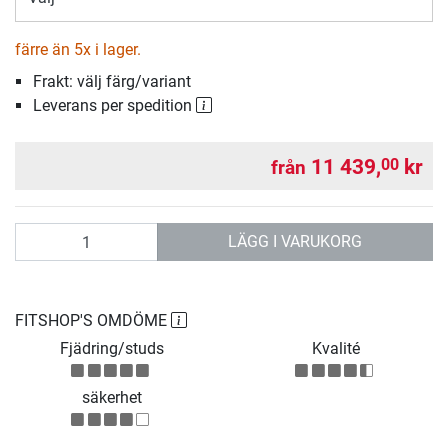
färre än 5x i lager.
Frakt: välj färg/variant
Leverans per spedition
11 439,
kr
00
från
antal
LÄGG I VARUKORG
FITSHOP'S OMDÖME
Fjädring/studs
Kvalité
säkerhet