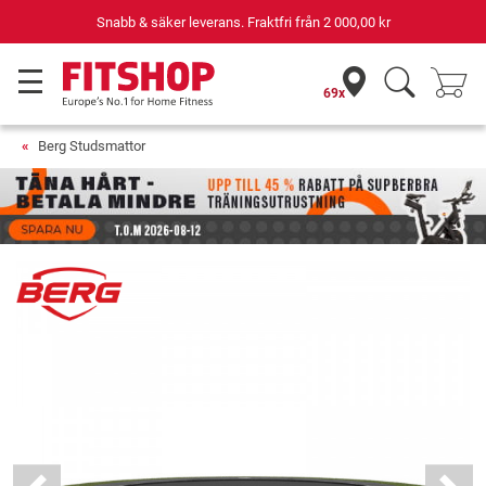
Din expert inom hemmaträning i 42 år
69x
Berg Studsmattor