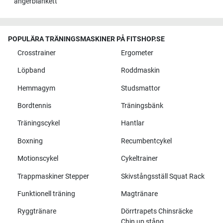
ångerblankett
POPULÄRA TRÄNINGSMASKINER PÅ FITSHOP.SE
Crosstrainer
Ergometer
Löpband
Roddmaskin
Hemmagym
Studsmattor
Bordtennis
Träningsbänk
Träningscykel
Hantlar
Boxning
Recumbentcykel
Motionscykel
Cykeltrainer
Trappmaskiner Stepper
Skivstångsställ Squat Rack
Funktionell träning
Magtränare
Ryggtränare
Dörrtrapets Chinsräcke
Chin up stång