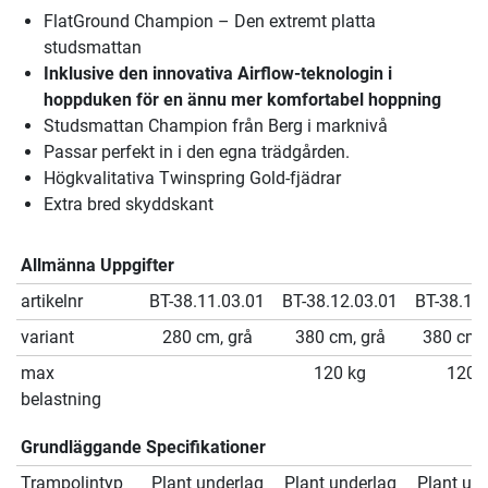
FlatGround Champion – Den extremt platta
studsmattan
Inklusive den innovativa Airflow-teknologin i
hoppduken för en ännu mer komfortabel hoppning
Studsmattan Champion från Berg i marknivå
Passar perfekt in i den egna trädgården.
Högkvalitativa Twinspring Gold-fjädrar
Extra bred skyddskant
Allmänna Uppgifter
artikelnr
BT-38.11.03.01
BT-38.12.03.01
BT-38.12
variant
280 cm, grå
380 cm, grå
380 cm,
max
120 kg
120 
belastning
Grundläggande Specifikationer
Trampolintyp
Plant underlag
Plant underlag
Plant un