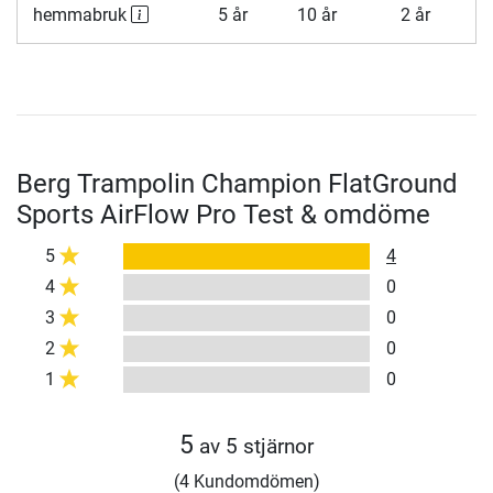
hemmabruk
5 år
10 år
2 år
Berg Trampolin Champion FlatGround
Sports AirFlow Pro Test & omdöme
5
4
4
0
3
0
2
0
1
0
5
av 5 stjärnor
(4 Kundomdömen)