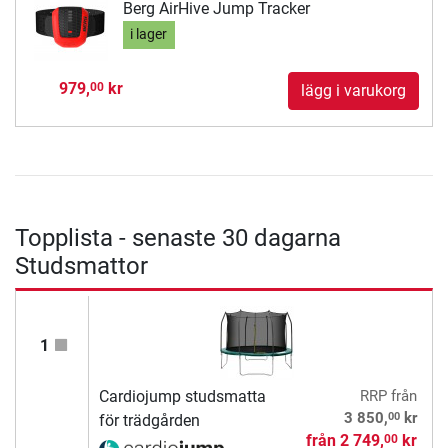
Berg AirHive Jump Tracker
i lager
979,
kr
00
lägg i varukorg
Topplista - senaste 30 dagarna
Studsmattor
1
Cardiojump studsmatta
RRP
från
00
3 850,
kr
för trädgården
från
2 749,
kr
00