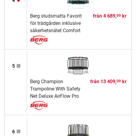
4
Berg studsmatta Favorit
från
4 689,
kr
00
för trädgården inklusive
säkerhetsnätet Comfort
5
Berg Champion
från
13 409,
kr
00
Trampoline With Safety
Net Deluxe AirFlow Pro
6