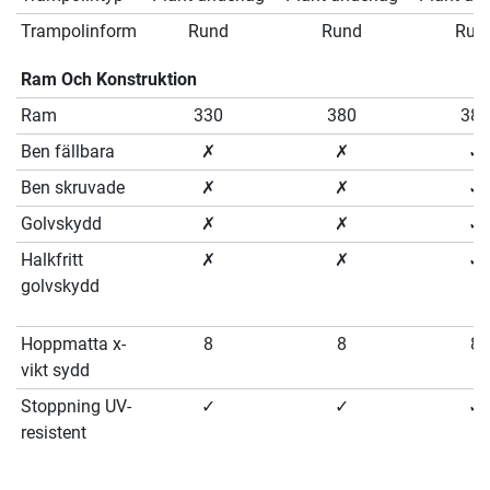
Trampolinform
Rund
Rund
Run
Ram Och Konstruktion
Ram
330
380
380
Ben fällbara
✗
✗
✓
Ben skruvade
✗
✗
✓
Golvskydd
✗
✗
✓
Halkfritt
✗
✗
✓
golvskydd
Hoppmatta x-
8
8
8
vikt sydd
Stoppning UV-
✓
✓
✓
resistent