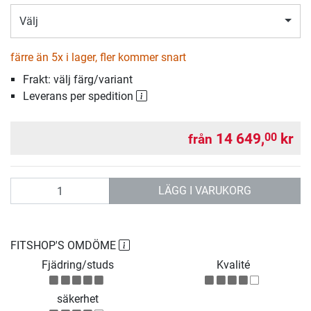
Välj
färre än 5x i lager, fler kommer snart
Frakt: välj färg/variant
Leverans per spedition
14 649,
kr
00
från
antal
LÄGG I VARUKORG
FITSHOP'S OMDÖME
Fjädring/studs
Kvalité
säkerhet