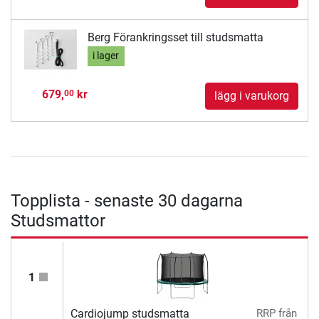
Berg Förankringsset till studsmatta
i lager
679,
kr
00
lägg i varukorg
Topplista - senaste 30 dagarna
Studsmattor
1
Cardiojump studsmatta
RRP
från