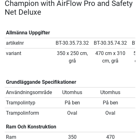
Champion with AirFlow Pro and Safety
Net Deluxe
Allmänna Uppgifter
artikelnr
BT-30.35.73.32
BT-30.35.74.32
BT-
variant
350 x 250 cm,
470 cm x 310
52
grå
cm, grå
cm
Grundläggande Specifikationer
Användningsområde
Utomhus
Utomhus
Trampolintyp
På ben
På ben
Trampolinform
Oval
Oval
Ram Och Konstruktion
Ram
350
470