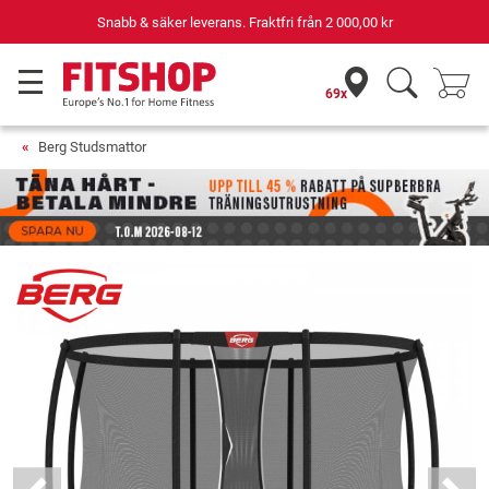
Din expert inom hemmaträning i 42 år
69x
Berg Studsmattor