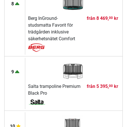
8
Berg InGround-
från
8 469,
kr
00
studsmatta Favorit för
trädgården inklusive
säkerhetsnätet Comfort
9
Salta trampoline Premium
från
5 395,
kr
00
Black Pro
10