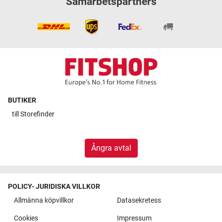
Samarbetspartners
BUTIKER
till
Storefinder
Ångra avtal
POLICY- JURIDISKA VILLKOR
Allmänna köpvillkor
Datasekretess
Cookies
Impressum