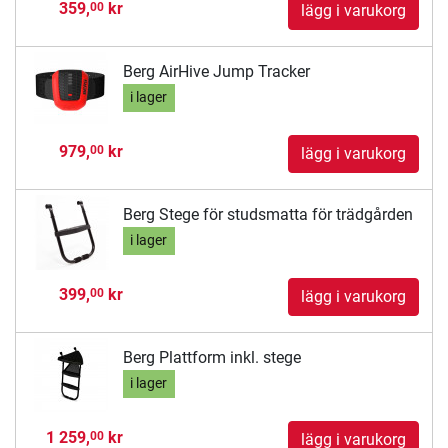
359,
kr
00
lägg i varukorg
Berg AirHive Jump Tracker
i lager
979,
kr
00
lägg i varukorg
Berg Stege för studsmatta för trädgården
i lager
399,
kr
00
lägg i varukorg
Berg Plattform inkl. stege
i lager
1 259,
kr
00
lägg i varukorg