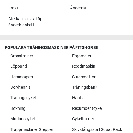
Frakt
Ångerrätt
Återkallelse av köp -
ångerblankett
POPULÄRA TRÄNINGSMASKINER PÅ FITSHOP.SE
Crosstrainer
Ergometer
Löpband
Roddmaskin
Hemmagym
Studsmattor
Bordtennis
Träningsbänk
Träningscykel
Hantlar
Boxning
Recumbentcykel
Motionscykel
Cykeltrainer
Trappmaskiner Stepper
Skivstångsställ Squat Rack