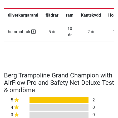
tillverkargaranti
fjädrar
ram
Kantskydd
Hop
10
hemmabruk
5 år
2 år
2 
år
Berg Trampoline Grand Champion with
AirFlow Pro and Safety Net Deluxe Test
& omdöme
5
2
4
0
3
0