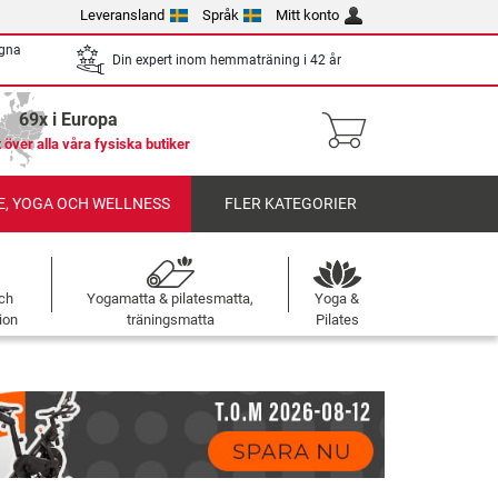
Leveransland
Språk
Mitt konto
egna
Din expert inom hemmaträning i 42 år
69x i Europa
 över alla våra fysiska butiker
, YOGA OCH WELLNESS
FLER KATEGORIER
ch
Yogamatta & pilatesmatta,
Yoga &
ion
träningsmatta
Pilates