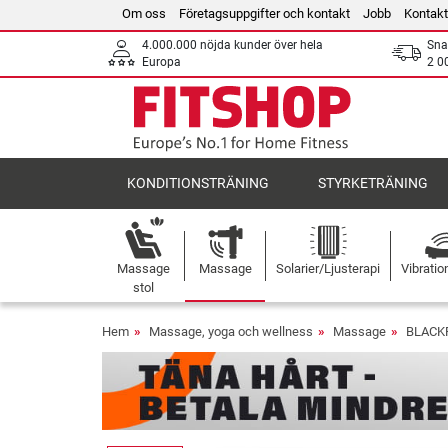
Om oss
Företagsuppgifter och kontakt
Jobb
Kontakt
4.000.000 nöjda kunder över hela
Sna
Europa
2 0
KONDITIONSTRÄNING
STYRKETRÄNING
Massage
Massage
Solarier/Ljusterapi
Vibratio
stol
Hem
Massage, yoga och wellness
Massage
BLACK