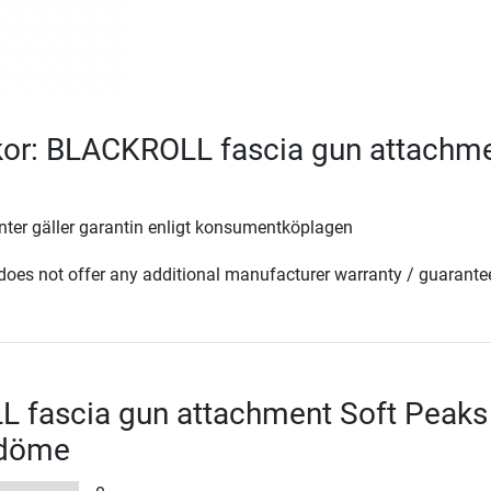
lkor: BLACKROLL fascia gun attachm
s
ter gäller garantin enligt konsumentköplagen
oes not offer any additional manufacturer warranty / guarante
 fascia gun attachment Soft Peaks
mdöme