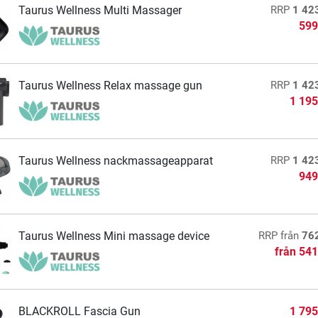
Taurus Wellness Multi Massager
RRP
1 42
599
Taurus Wellness Relax massage gun
RRP
1 42
1 195
Taurus Wellness nackmassageapparat
RRP
1 42
949
Taurus Wellness Mini massage device
RRP
från
76
från
541
BLACKROLL Fascia Gun
1 795