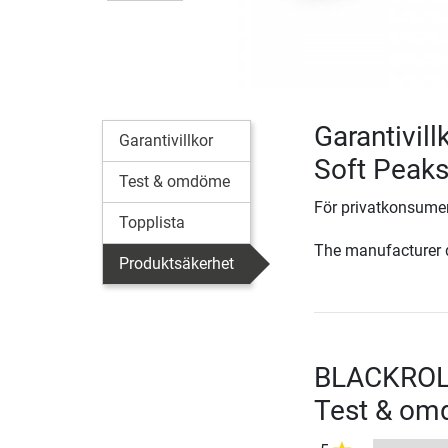
Garantivil
Garantivillkor
Soft Peak
Test & omdöme
För privatkonsumen
Topplista
The manufacturer d
Produktsäkerhet
BLACKROLL
Test & o