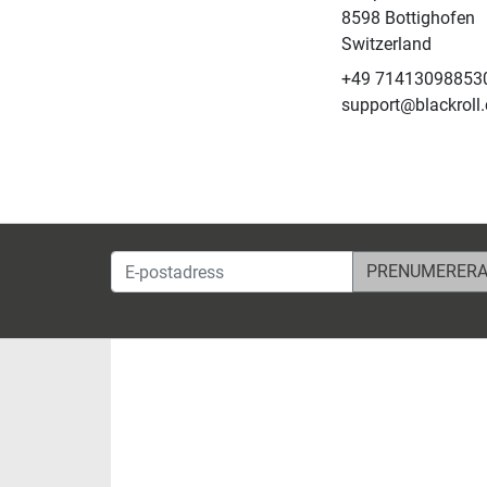
8598 Bottighofen
Switzerland
+49 71413098853
support@blackroll
E-postadress