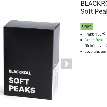
BLACKRO
Soft Pea
i lager
Frakt: 150,
00
Gratis frakt
för köp över 
Leverans per
Next