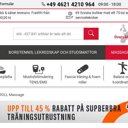
+49 4621 4210 964
formulär
09:00 - 18:00
bb & säker leverans. Fraktfri från
69 fysiska butiker med ett 75-tal 
00,00 kr
servicetekniker
sök
Översikt
BORDTENNIS, LEKREDSKAP OCH STUDSMATTOR
MASSAGE
nsplatta
Muskelstimulering
Fascia träning & foam
Balans o
TENS/EMS
roller
koordinat
ROLL Massage