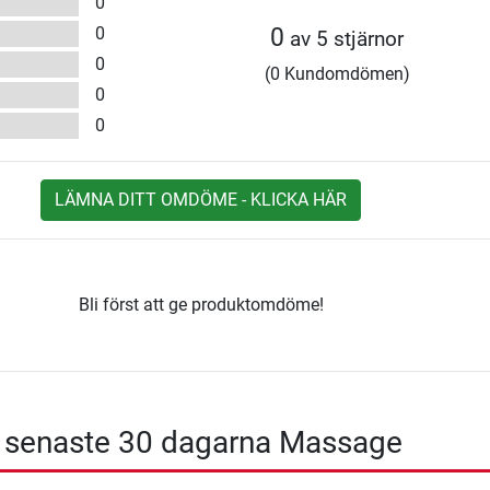
0
0
0
av 5 stjärnor
0
(0 Kundomdömen)
0
0
LÄMNA DITT OMDÖME - KLICKA HÄR
Bli först att ge produktomdöme!
- senaste 30 dagarna Massage