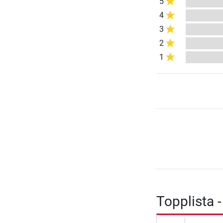
5
4
3
2
1
Topplista 