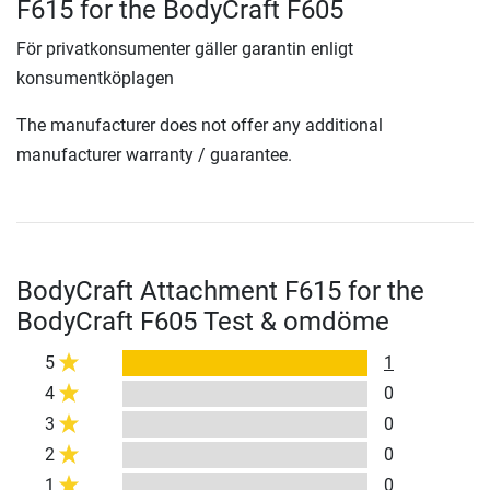
F615 for the BodyCraft F605
För privatkonsumenter gäller garantin enligt
konsumentköplagen
The manufacturer does not offer any additional
manufacturer warranty / guarantee.
BodyCraft Attachment F615 for the
BodyCraft F605 Test & omdöme
5
1
4
0
3
0
2
0
1
0