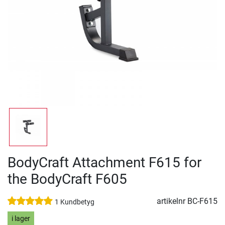
BodyCraft Attachment F615 for
the BodyCraft F605
artikelnr
BC-F615
1 Kundbetyg
i lager