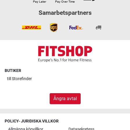
Samarbetspartners
BUTIKER
till
Storefinder
Ångra avtal
POLICY- JURIDISKA VILLKOR
Allmänna köpvillkor
Datasekretess