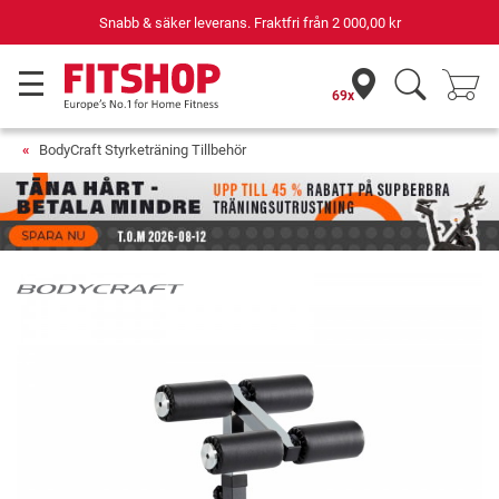
Snabb & säker leverans. Fraktfri från
2 000,00 kr
69x
BodyCraft Styrketräning Tillbehör