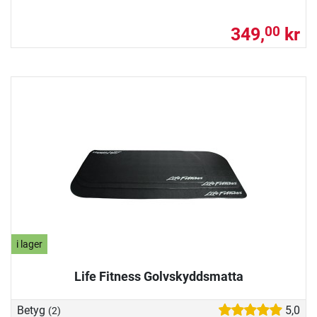
349,
kr
00
i lager
Life Fitness Golvskyddsmatta
Betyg
5,0
(2)