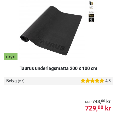
i lager
Taurus underlagsmatta 200 x 100 cm
Betyg
4,8
(57)
00
743,
kr
RRP
729,
kr
00