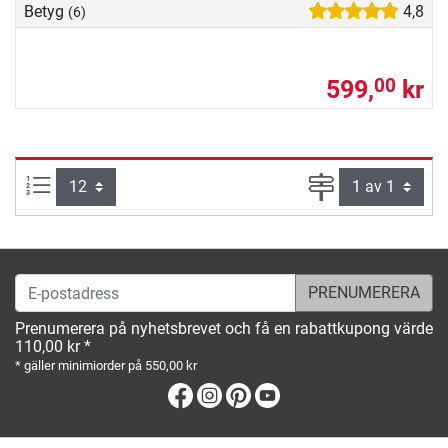
Betyg
4,8
(6)
599,
kr
00
produkter per sida:
Sida
E-postadress
Prenumerera på nyhetsbrevet och få en rabattkupong värde
110,00 kr *
* gäller minimiorder på 550,00 kr
Facebook
Instagram
Pinterest
Youtube