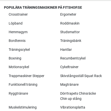
POPULÄRA TRÄNINGSMASKINER PÅ FITSHOP.SE
Crosstrainer
Ergometer
Löpband
Roddmaskin
Hemmagym
Studsmattor
Bordtennis
Träningsbänk
Träningscykel
Hantlar
Boxning
Recumbentcykel
Motionscykel
Cykeltrainer
Trappmaskiner Stepper
Skivstångsställ Squat Rack
Funktionell träning
Magtränare
Ryggtränare
Dörrtrapets Chinsräcke
Chin up stång
Muskelstimulering
Vibrationsplatta