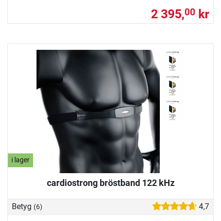
2 395,
kr
00
i lager
cardiostrong bröstband 122 kHz
Betyg
4,7
(6)