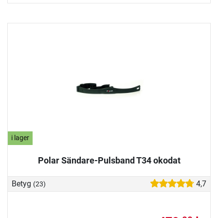
i lager
Polar Sändare-Pulsband T34 okodat
Betyg
4,7
(23)