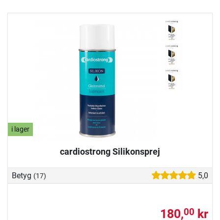
i lager
cardiostrong Silikonsprej
Betyg
5,0
(17)
180,
kr
00