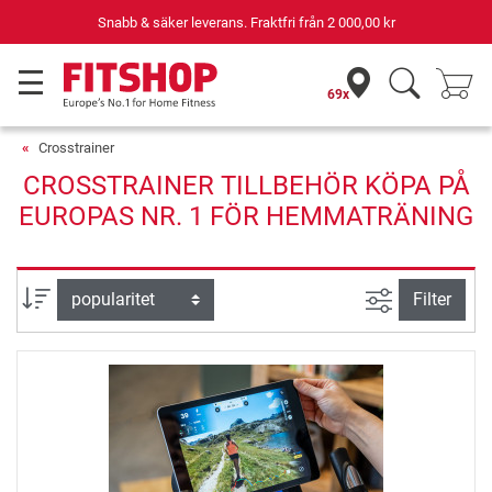
Snabb & säker leverans. Fraktfri från
2 000,00 kr
69x
Crosstrainer
CROSSTRAINER TILLBEHÖR KÖPA PÅ
EUROPAS NR. 1 FÖR HEMMATRÄNING
Avancerad s
sortera efter
Filter