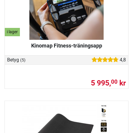
i lager
Kinomap Fitness-träningsapp
Betyg
4,8
(5)
5 995,
kr
00