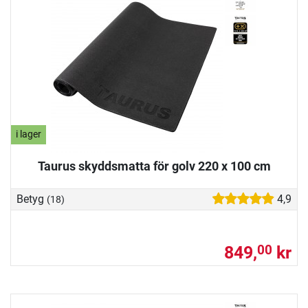
i lager
Taurus skyddsmatta för golv 220 x 100 cm
Betyg
4,9
(18)
849,
kr
00