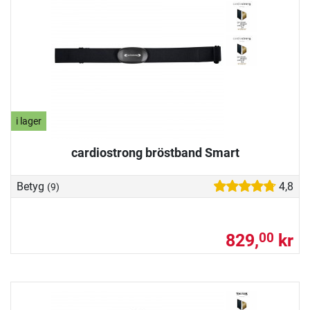
i lager
cardiostrong bröstband Smart
Betyg
4,8
(9)
829,
kr
00