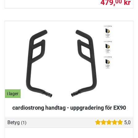
479,
kr
00
i lager
cardiostrong handtag - uppgradering för EX90
Betyg
5,0
(1)