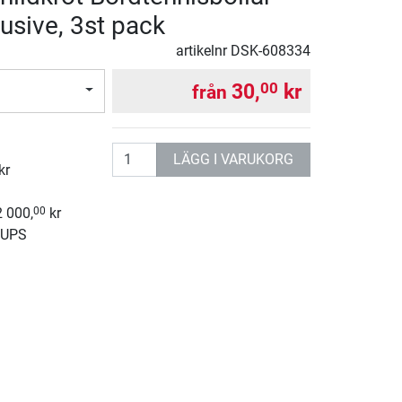
usive, 3st pack
artikelnr
DSK-608334
30,
kr
00
från
antal
LÄGG I VARUKORG
kr
2 000,
kr
00
 UPS