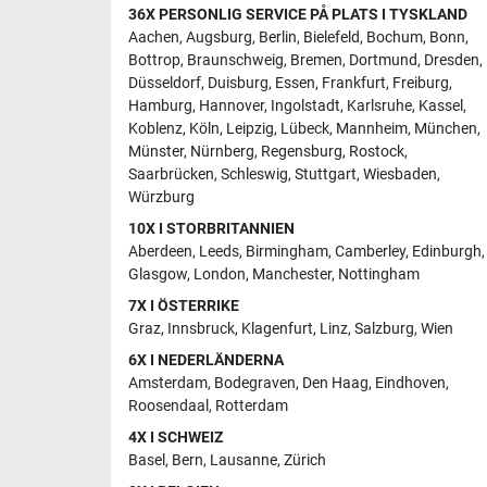
36X PERSONLIG SERVICE PÅ PLATS I TYSKLAND
Aachen
,
Augsburg
,
Berlin
,
Bielefeld
,
Bochum
,
Bonn
,
Bottrop
,
Braunschweig
,
Bremen
,
Dortmund
,
Dresden
,
Düsseldorf
,
Duisburg
,
Essen
,
Frankfurt
,
Freiburg
,
Hamburg
,
Hannover
,
Ingolstadt
,
Karlsruhe
,
Kassel
,
Koblenz
,
Köln
,
Leipzig
,
Lübeck
,
Mannheim
,
München
,
Münster
,
Nürnberg
,
Regensburg
,
Rostock
,
Saarbrücken
,
Schleswig
,
Stuttgart
,
Wiesbaden
,
Würzburg
10X I STORBRITANNIEN
Aberdeen
,
Leeds
,
Birmingham
,
Camberley
,
Edinburgh
,
Glasgow
,
London
,
Manchester
,
Nottingham
7X I ÖSTERRIKE
Graz
,
Innsbruck
,
Klagenfurt
,
Linz
,
Salzburg
,
Wien
6X I NEDERLÄNDERNA
Amsterdam
,
Bodegraven
,
Den Haag
,
Eindhoven
,
Roosendaal
,
Rotterdam
4X I SCHWEIZ
Basel
,
Bern
,
Lausanne
,
Zürich