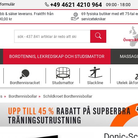
+49 4621 4210 964
formulär
09:00 - 18:00
bb & säker leverans. Fraktfri från
69 fysiska butiker med ett 75-tal 
00,00 kr
servicetekniker
sök
Översikt
BORDTENNIS, LEKREDSKAP OCH STUDSMATTOR
MASSAGE
Bordtennisracket
Studsmattor
Slackline
Utelek åkfo
is
Bordtennisbollar
Schildkroet Bordtennisbollar
Donic-Sc