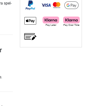
ra spel-
r
e.