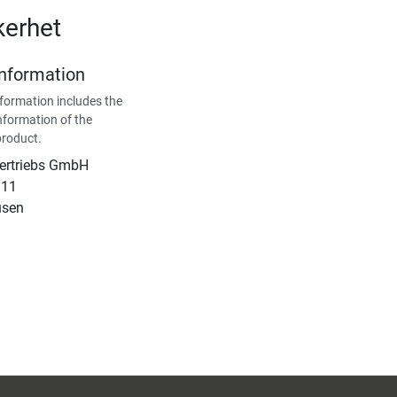
kerhet
Information
formation includes the
nformation of the
product.
Vertriebs GmbH
 11
usen