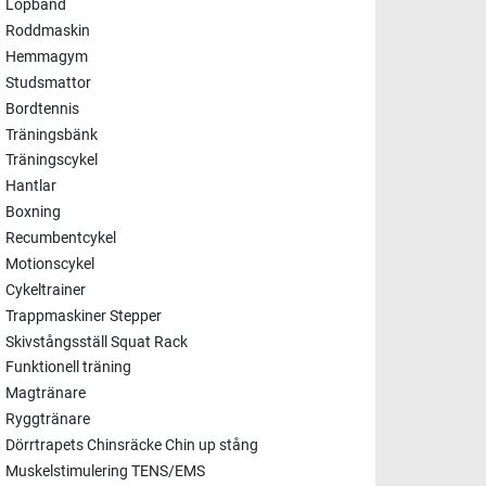
Löpband
Roddmaskin
Hemmagym
Studsmattor
Bordtennis
Träningsbänk
Träningscykel
Hantlar
Boxning
Recumbentcykel
Motionscykel
Cykeltrainer
Trappmaskiner Stepper
Skivstångsställ Squat Rack
Funktionell träning
Magtränare
Ryggtränare
Dörrtrapets Chinsräcke Chin up stång
Muskelstimulering TENS/EMS