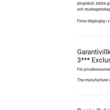
pingisboll, bättre g
och studsegenskape
Finns tillgänglig i 
Garantivill
3*** Exclu
För privatkonsumen
The manufacturer d