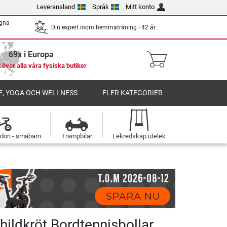
Leveransland
Språk
Mitt konto
egna
Din expert inom hemmaträning i 42 år
69x i Europa
 över alla våra fysiska butiker
, YOGA OCH WELLNESS
FLER KATEGORIER
rdon - småbarn
Trampbilar
Lekredskap utelek
hildkröt Bordtennisbollar