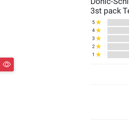
Donic-Schi
3st pack 
5
4
3
2
1