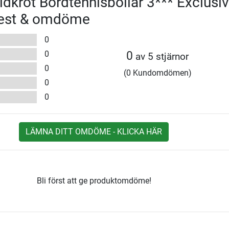
ldkröt Bordtennisbollar 3*** Exclusiv
Test & omdöme
0
0
0
av 5 stjärnor
0
(0 Kundomdömen)
0
0
LÄMNA DITT OMDÖME - KLICKA HÄR
Bli först att ge produktomdöme!