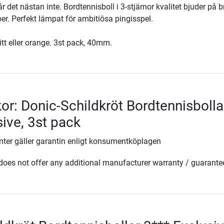
år det nästan inte. Bordtennisboll i 3-stjärnor kvalitet bjuder på b
r. Perfekt lämpat för ambitiösa pingisspel.
vitt eller orange. 3st pack, 40mm.
kor: Donic-Schildkröt Bordtennisbolla
sive, 3st pack
ter gäller garantin enligt konsumentköplagen
oes not offer any additional manufacturer warranty / guarante