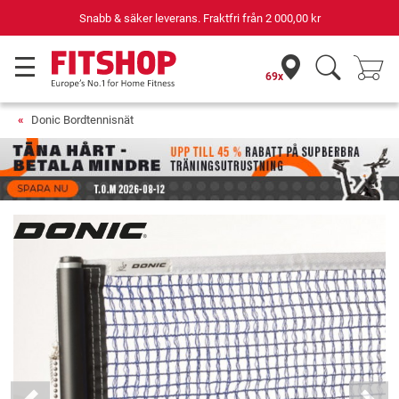
Snabb & säker leverans. Fraktfri från
2 000,00 kr
69x
Donic Bordtennisnät