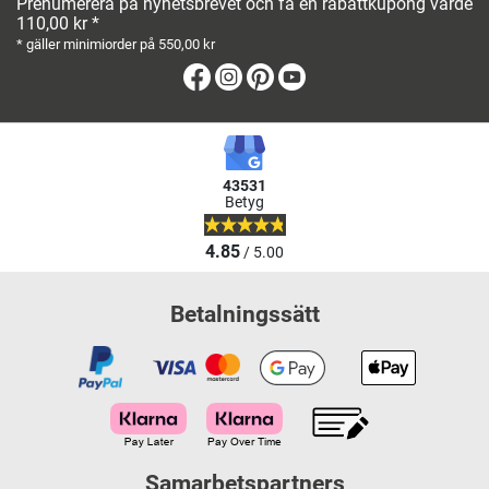
Prenumerera på nyhetsbrevet och få en rabattkupong värde
110,00 kr *
* gäller minimiorder på 550,00 kr
Facebook
Instagram
Pinterest
Youtube
43531
Betyg
4.85
/ 5.00
Betalningssätt
Samarbetspartners