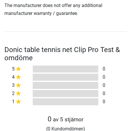
The manufacturer does not offer any additional
manufacturer warranty / guarantee.
Donic table tennis net Clip Pro Test &
omdöme
5
0
4
0
3
0
2
0
1
0
0
av 5 stjärnor
(0 Kundomdömen)