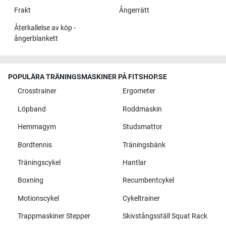
Frakt
Ångerrätt
Återkallelse av köp -
ångerblankett
POPULÄRA TRÄNINGSMASKINER PÅ FITSHOP.SE
Crosstrainer
Ergometer
Löpband
Roddmaskin
Hemmagym
Studsmattor
Bordtennis
Träningsbänk
Träningscykel
Hantlar
Boxning
Recumbentcykel
Motionscykel
Cykeltrainer
Trappmaskiner Stepper
Skivstångsställ Squat Rack