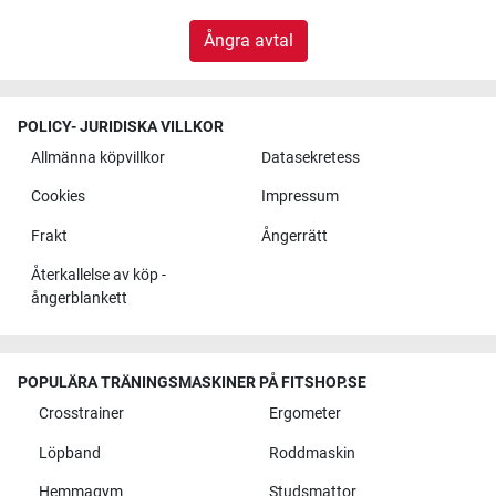
Ångra avtal
POLICY- JURIDISKA VILLKOR
Allmänna köpvillkor
Datasekretess
Cookies
Impressum
Frakt
Ångerrätt
Återkallelse av köp -
ångerblankett
POPULÄRA TRÄNINGSMASKINER PÅ FITSHOP.SE
Crosstrainer
Ergometer
Löpband
Roddmaskin
Hemmagym
Studsmattor