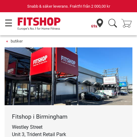
Snabb & säker leverans. Fraktfri från
2 000,00 kr
69x
butiker
Fitshop i Birmingham
Westley Street
Unit 3, Trident Retail Park