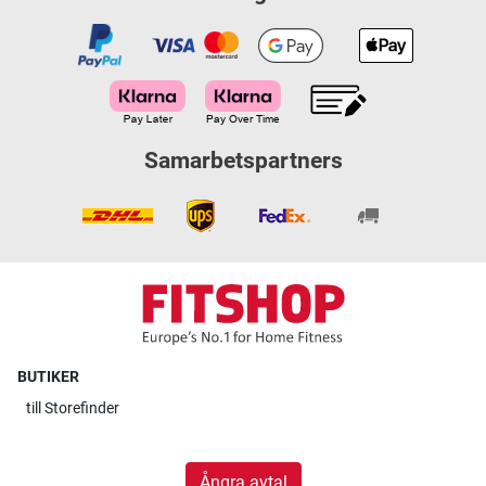
Samarbetspartners
BUTIKER
till
Storefinder
Ångra avtal