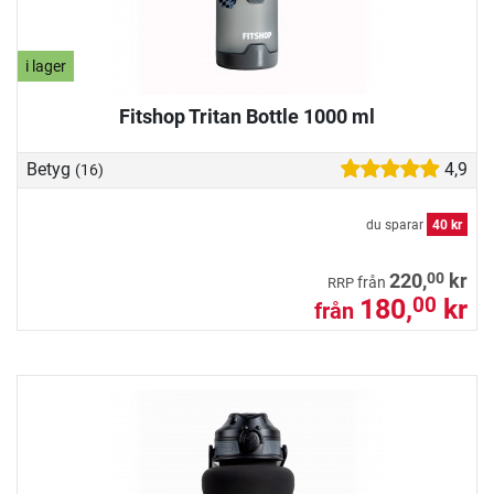
i lager
Fitshop Tritan Bottle 1000 ml
Betyg
4,9
(16)
du sparar
40 kr
00
220,
kr
från
RRP
180,
kr
00
från