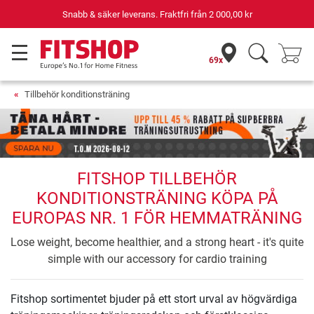
Snabb & säker leverans. Fraktfri från
2 000,00 kr
69x
Tillbehör konditionsträning
FITSHOP TILLBEHÖR
KONDITIONSTRÄNING KÖPA PÅ
EUROPAS NR. 1 FÖR HEMMATRÄNING
Lose weight, become healthier, and a strong heart - it's quite
simple with our accessory for cardio training
Fitshop sortimentet bjuder på ett stort urval av högvärdiga