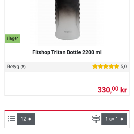
i lager
Fitshop Tritan Bottle 2200 ml
Betyg
5,0
(5)
330,
kr
00
produkter per sida:
Sida