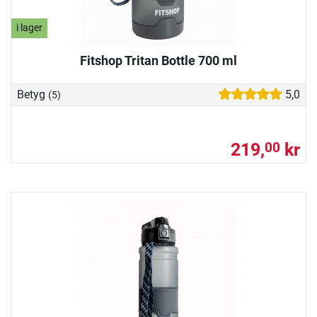
i lager
Fitshop Tritan Bottle 700 ml
Betyg
5,0
(5)
219,
kr
00