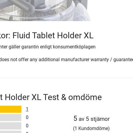
kor: Fluid Tablet Holder XL
ter gäller garantin enligt konsumentköplagen
oes not offer any additional manufacturer warranty / guarante
et Holder XL Test & omdöme
1
0
5
av 5 stjärnor
0
(1 Kundomdöme)