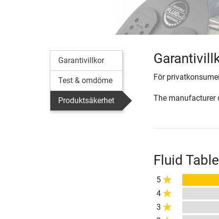
Garantivill
Garantivillkor
För privatkonsumen
Test & omdöme
The manufacturer d
Produktsäkerhet
Fluid Tabl
5
4
3