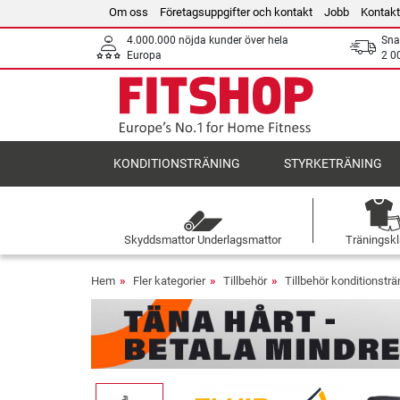
Om oss
Företagsuppgifter och kontakt
Jobb
Kontakt
4.000.000 nöjda kunder över hela
Sna
Europa
2 0
KONDITIONSTRÄNING
STYRKETRÄNING
Skyddsmattor Underlagsmattor
Träningskl
Hem
Fler kategorier
Tillbehör
Tillbehör konditionsträ