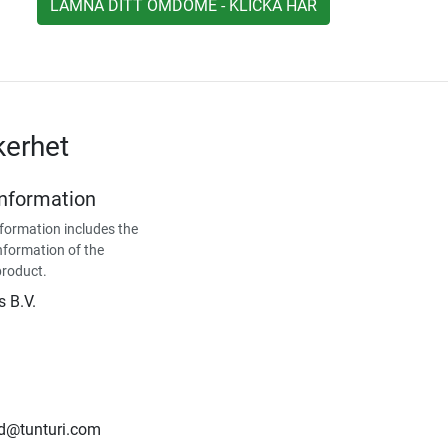
LÄMNA DITT OMDÖME - KLICKA HÄR
kerhet
Information
formation includes the
nformation of the
product.
s B.V.
nd@tunturi.com