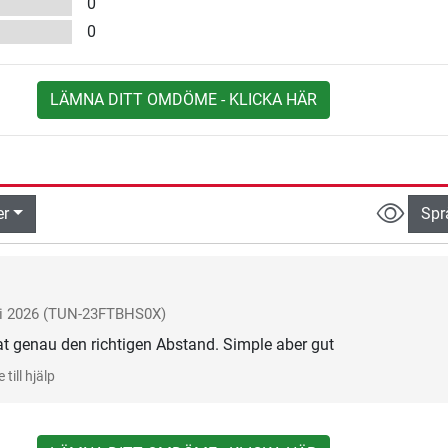
0
0
LÄMNA DITT OMDÖME - KLICKA HÄR
er
Spr
li 2026
(TUN-23FTBHS0X)
t genau den richtigen Abstand. Simple aber gut
 till hjälp