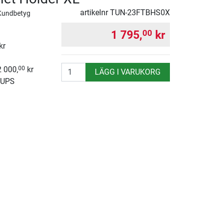
artikelnr
TUN-23FTBHS0X
Kundbetyg
1 795,
kr
00
kr
antal
2 000,
kr
00
LÄGG I VARUKORG
 UPS