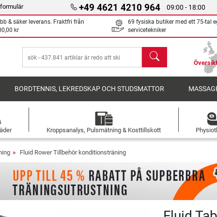
+49 4621 4210 964
formulär
09:00 - 18:00
bb & säker leverans. Fraktfri från
69 fysiska butiker med ett 75-tal 
00,00 kr
servicetekniker
sök
Översikt
BORDTENNIS, LEKREDSKAP OCH STUDSMATTOR
MASSAGE
äder
Kroppsanalys, Pulsmätning & Kosttillskott
Physiot
ning
Fluid Rower Tillbehör konditionsträning
Fluid Ta