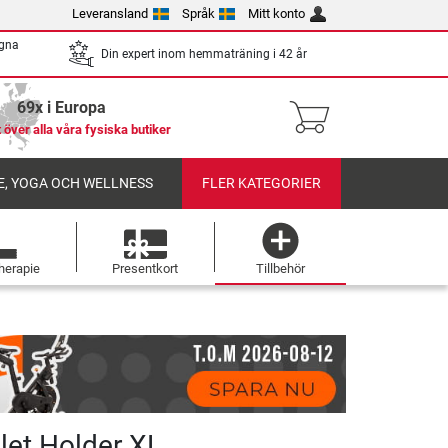
Leveransland
Språk
Mitt konto
egna
Din expert inom hemmaträning i 42 år
69x i Europa
 över alla våra fysiska butiker
, YOGA OCH WELLNESS
FLER KATEGORIER
herapie
Presentkort
Tillbehör
blet Holder XL