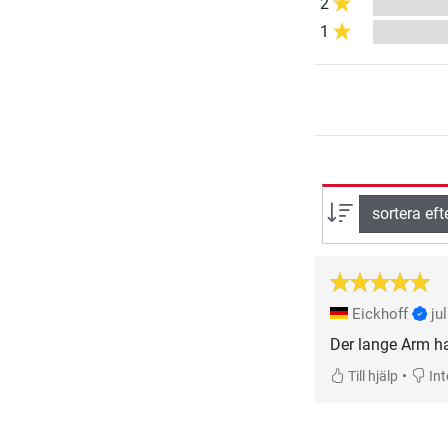
2
1
sortera eft
Eickhoff
ju
Der lange Arm ha
•
Till hjälp
Inte