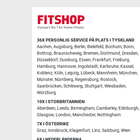
36X PERSONLIG SERVICE PÅ PLATS I TYSKLAND
Aachen
,
Augsburg
,
Berlin
,
Bielefeld
,
Bochum
,
Bonn
,
Bottrop
,
Braunschweig
,
Bremen
,
Dortmund
,
Dresden
,
Düsseldorf
,
Duisburg
,
Essen
,
Frankfurt
,
Freiburg
,
Hamburg
,
Hannover
,
Ingolstadt
,
Karlsruhe
,
Kassel
,
Koblenz
,
Köln
,
Leipzig
,
Lübeck
,
Mannheim
,
München
,
Münster
,
Nürnberg
,
Regensburg
,
Rostock
,
Saarbrücken
,
Schleswig
,
Stuttgart
,
Wiesbaden
,
Würzburg
10X I STORBRITANNIEN
Aberdeen
,
Leeds
,
Birmingham
,
Camberley
,
Edinburgh
,
Glasgow
,
London
,
Manchester
,
Nottingham
7X I ÖSTERRIKE
Graz
,
Innsbruck
,
Klagenfurt
,
Linz
,
Salzburg
,
Wien
6X I NEDERLÄNDERNA