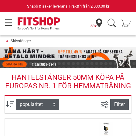
Snabb & säker leverans. Fraktfri från
2 000,00 kr
69x
Skivstänger
HANTELSTÄNGER 50MM KÖPA PÅ
EUROPAS NR. 1 FÖR HEMMATRÄNING
Avancerad s
sortera efter
Filter