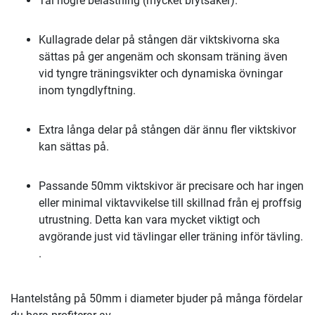
Tål högre belastning (mycket brytsäker).
Kullagrade delar på stången där viktskivorna ska
sättas på ger angenäm och skonsam träning även
vid tyngre träningsvikter och dynamiska övningar
inom tyngdlyftning.
Extra långa delar på stången där ännu fler viktskivor
kan sättas på.
Passande 50mm viktskivor är precisare och har ingen
eller minimal viktavvikelse till skillnad från ej proffsig
utrustning. Detta kan vara mycket viktigt och
avgörande just vid tävlingar eller träning inför tävling.
.
Hantelstång på 50mm i diameter bjuder på många fördelar