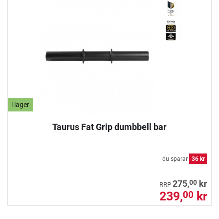
i lager
Taurus Fat Grip dumbbell bar
du sparar
36 kr
00
275,
kr
RRP
239,
kr
00