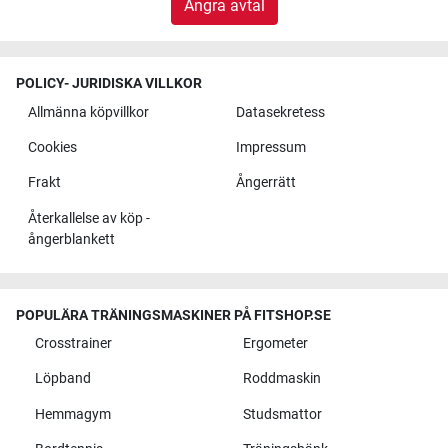
Ångra avtal
POLICY- JURIDISKA VILLKOR
Allmänna köpvillkor
Datasekretess
Cookies
Impressum
Frakt
Ångerrätt
Återkallelse av köp -
ångerblankett
POPULÄRA TRÄNINGSMASKINER PÅ FITSHOP.SE
Crosstrainer
Ergometer
Löpband
Roddmaskin
Hemmagym
Studsmattor