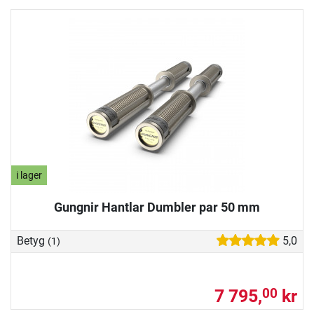
i lager
Gungnir Hantlar Dumbler par 50 mm
Betyg
5,0
(1)
7 795,
kr
00