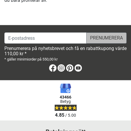
du bara profiterar av.
E-postadress
Prenumerera på nyhetsbrevet och få en rabattkupong värde
110,00 kr *
* gäller minimiorder på 550,00 kr
Facebook
Instagram
Pinterest
Youtube
43466
Betyg
4.85
/ 5.00