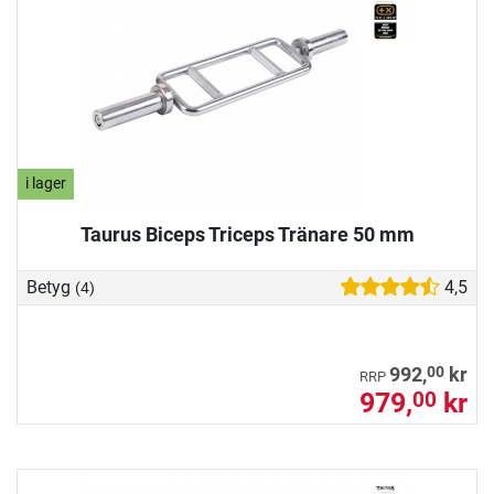
i lager
Taurus Biceps Triceps Tränare 50 mm
Betyg
4,5
(4)
00
992,
kr
RRP
979,
kr
00