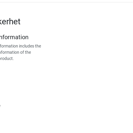
kerhet
Information
formation includes the
nformation of the
product.
e