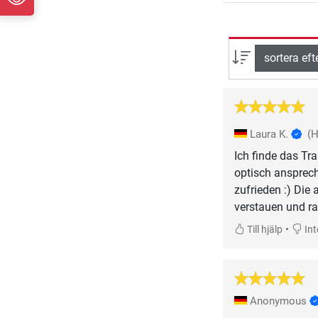
sortera eft
Laura K.
(
Ich finde das Tr
optisch ansprec
zufrieden :) Die
verstauen und ra
•
Till hjälp
Inte
Anonymous