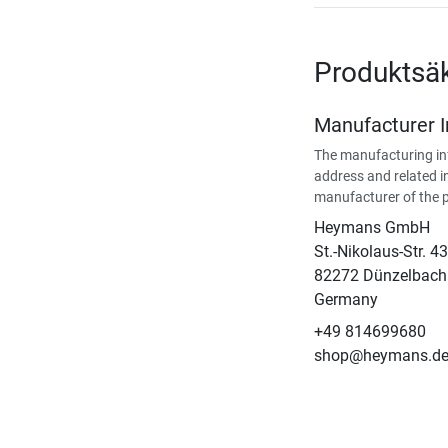
Produktsä
Manufacturer 
The manufacturing in
address and related i
manufacturer of the 
Heymans GmbH
St.-Nikolaus-Str. 43
82272 Dünzelbach
Germany
+49 814699680
shop@heymans.d