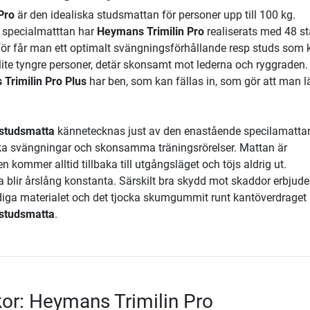
Pro
är den idealiska studsmattan för personer upp till 100 kg.
specialmatttan har
Heymans Trimilin Pro
realiserats med 48 st
rför får man ett optimalt svängningsförhållande resp studs som
r lite tyngre personer, detär skonsamt mot lederna och ryggraden.
Trimilin Pro Plus
har ben, som kan fällas in, som gör att man l
studsmatta
kännetecknas just av den enastående specilamatta
ka svängningar och skonsamma träningsrörelser. Mattan är
n kommer alltid tillbaka till utgångsläget och töjs aldrig ut.
blir årslång konstanta. Särskilt bra skydd mot skaddor erbjude
iga materialet och det tjocka skumgummit runt kantöverdraget
studsmatta
.
lkor: Heymans Trimilin Pro