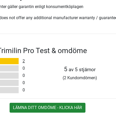
ter gäller garantin enligt konsumentköplagen
oes not offer any additional manufacturer warranty / guarante
rimilin Pro Test & omdöme
2
0
5
av 5 stjärnor
0
(2 Kundomdömen)
0
0
LÄMNA DITT OMDÖME - KLICKA HÄR