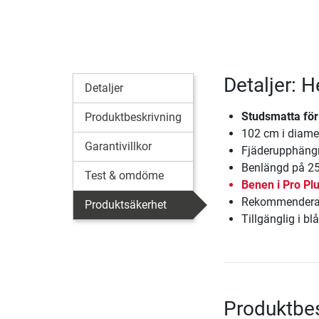
Detaljer: 
Detaljer
Studsmatta för
Produktbeskrivning
102 cm i diame
Garantivillkor
Fjäderupphängn
Benlängd på 25
Test & omdöme
Benen i Pro Plu
Rekommenderad 
Produktsäkerhet
Tillgänglig i bl
Produktbes