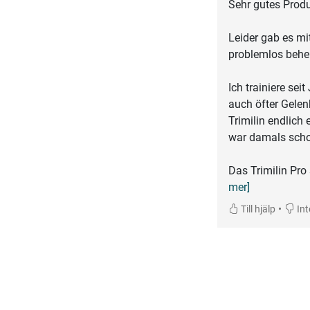
Sehr gutes Produ
Leider gab es mi
problemlos behe
Ich trainiere sei
auch öfter Gele
Trimilin endlich
war damals scho
Das Trimilin Pro 
mer]
•
Till hjälp
Inte