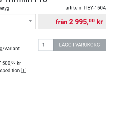
artikelnr
HEY-150A
Betyg
2 995,
kr
00
från
antal
LÄGG I VARUKORG
rg/variant
7 500,
kr
00
 spedition