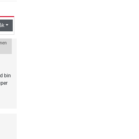
åk
onen
d bin
uper