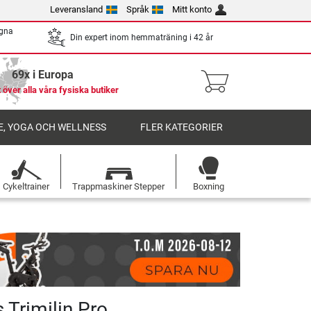
Leveransland
Språk
Mitt konto
egna
Din expert inom hemmaträning i 42 år
69x i Europa
 över alla våra fysiska butiker
, YOGA OCH WELLNESS
FLER KATEGORIER
Cykeltrainer
Trappmaskiner Stepper
Boxning
Trimilin Pro