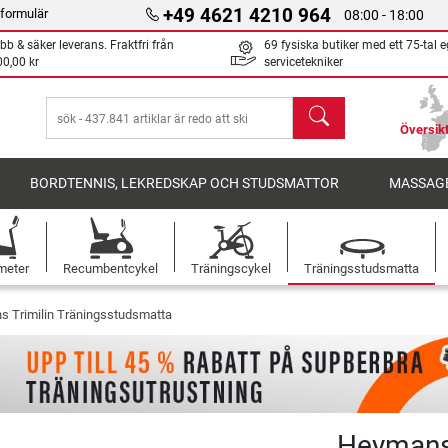
+49 4621 4210 964
formulär
08:00 - 18:00
bb & säker leverans. Fraktfri från
69 fysiska butiker med ett 75-tal 
00,00 kr
servicetekniker
sök
Översikt
BORDTENNIS, LEKREDSKAP OCH STUDSMATTOR
MASSAGE
meter
Recumbentcykel
Träningscykel
Träningsstudsmatta
 Trimilin Träningsstudsmatta
Heymans 