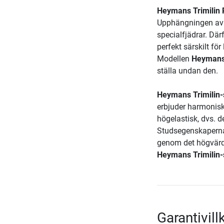
Heymans Trimilin 
Upphängningen av 
specialfjädrar. Dä
perfekt särskilt fö
Modellen
Heymans 
ställa undan den.
Heymans Trimilin-
erbjuder harmonis
högelastisk, dvs. de
Studsegenskaperna 
genom det högvärd
Heymans Trimilin-
Garantivil