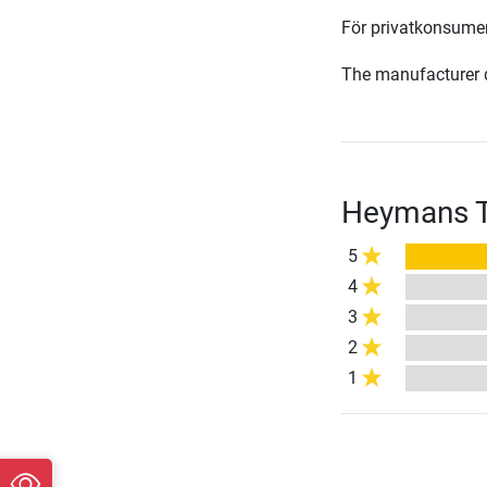
För privatkonsumen
The manufacturer d
Heymans T
5
4
3
2
1