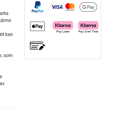
arka
 känns
ätt kan
n, som
s
 av