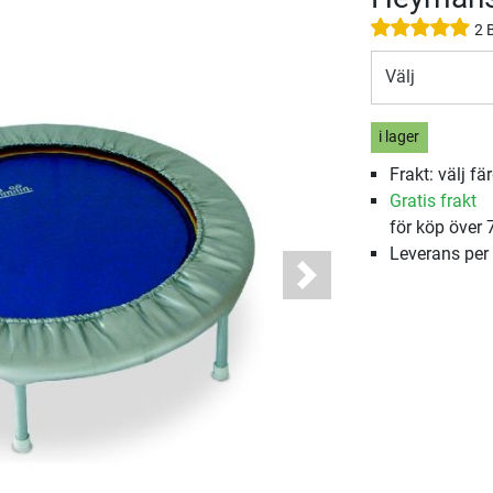
2 
Välj
i lager
Frakt: välj fä
Gratis frakt
för köp över 
Leverans per
Next