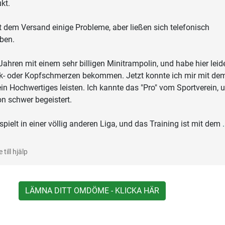
kt.
t dem Versand einige Probleme, aber ließen sich telefonisch
ben.
t Jahren mit einem sehr billigen Minitrampolin, und habe hier leid
nk- oder Kopfschmerzen bekommen. Jetzt konnte ich mir mit de
 ein Hochwertiges leisten. Ich kannte das "Pro" vom Sportverein, 
n schwer begeistert.
spielt in einer völlig anderen Liga, und das Training ist mit dem
.
 till hjälp
LÄMNA DITT OMDÖME - KLICKA HÄR