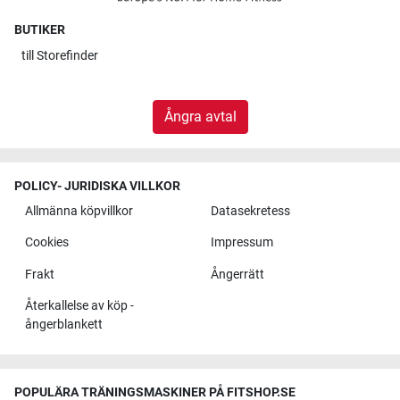
BUTIKER
till
Storefinder
Ångra avtal
POLICY- JURIDISKA VILLKOR
Allmänna köpvillkor
Datasekretess
Cookies
Impressum
Frakt
Ångerrätt
Återkallelse av köp -
ångerblankett
POPULÄRA TRÄNINGSMASKINER PÅ FITSHOP.SE