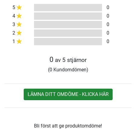
5
0
4
0
3
0
2
0
1
0
0
av 5 stjärnor
(0 Kundomdömen)
LÄMNA DITT OMDÖME - KLICKA HÄR
Bli först att ge produktomdöme!