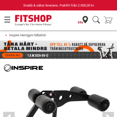
Snabb & säker leverans. Fraktfri från
2 000,00 kr
69x
Inspire Hemgym tiilbehör