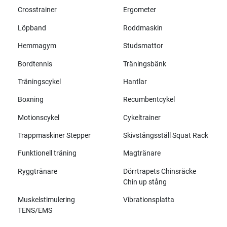
Crosstrainer
Ergometer
Löpband
Roddmaskin
Hemmagym
Studsmattor
Bordtennis
Träningsbänk
Träningscykel
Hantlar
Boxning
Recumbentcykel
Motionscykel
Cykeltrainer
Trappmaskiner Stepper
Skivstångsställ Squat Rack
Funktionell träning
Magtränare
Ryggtränare
Dörrtrapets Chinsräcke
Chin up stång
Muskelstimulering
Vibrationsplatta
TENS/EMS