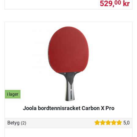
529,
kr
00
i lager
Joola bordtennisracket Carbon X Pro
Betyg
5,0
(2)