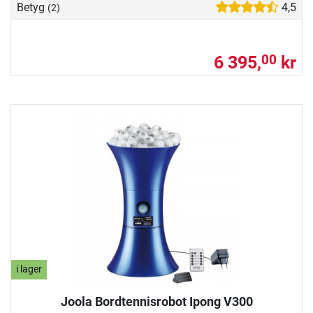
Betyg
4,5
(2)
6 395,
kr
00
i lager
Joola Bordtennisrobot Ipong V300