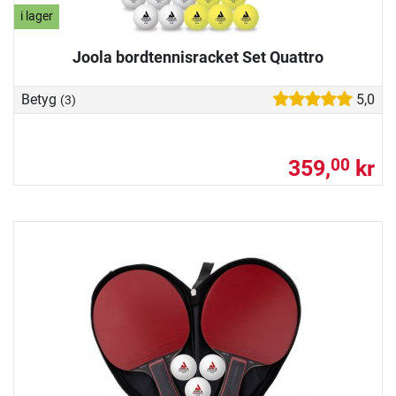
i lager
Joola bordtennisracket Set Quattro
Betyg
5,0
(3)
359,
kr
00