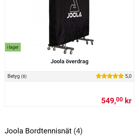
i lager
Joola överdrag
Betyg
5,0
(8)
549,
kr
00
Joola Bordtennisnät
(4)