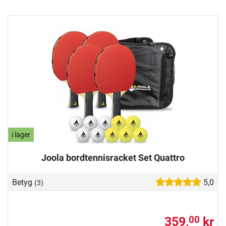
i lager
Joola bordtennisracket Set Quattro
Betyg
5,0
(3)
359,
kr
00