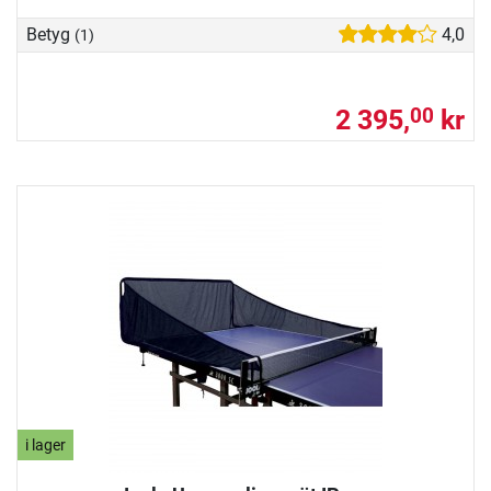
Betyg
4,0
(1)
2 395,
kr
00
i lager