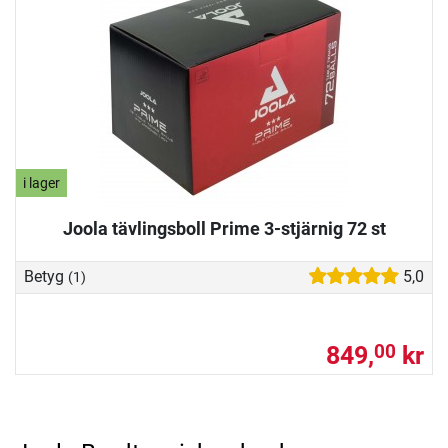
i lager
Joola tävlingsboll Prime 3-stjärnig 72 st
Betyg
5,0
(1)
849,
kr
00