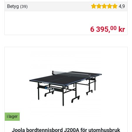
Betyg
4,9
(39)
6 395,
kr
00
i lager
Joola bordtennisbord J200A för utomhusbruk