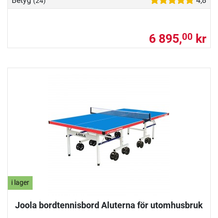
Betyg
4,8
(24)
6 895,
kr
00
i lager
Joola bordtennisbord Aluterna för utomhusbruk