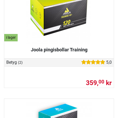
i lager
Joola pingisbollar Training
Betyg
5,0
(2)
359,
kr
00