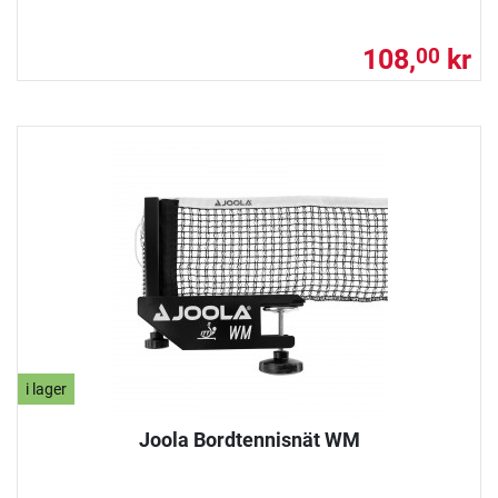
108,
kr
00
i lager
Joola Bordtennisnät WM