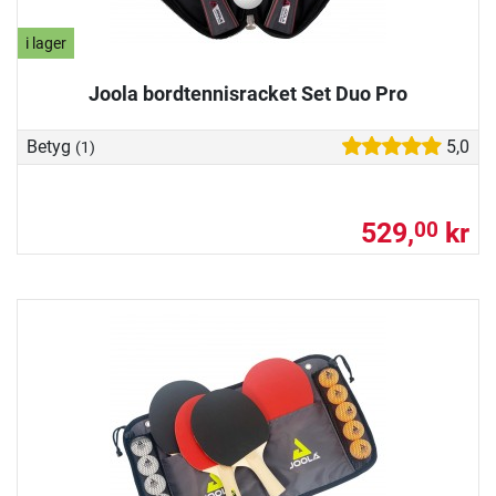
i lager
Joola bordtennisracket Set Duo Pro
Betyg
5,0
(1)
529,
kr
00