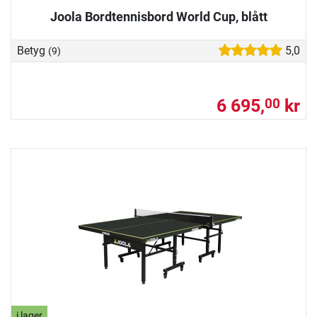
Joola Bordtennisbord World Cup, blått
Betyg
5,0
(9)
6 695,
kr
00
i lager