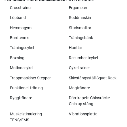
Crosstrainer
Ergometer
Löpband
Roddmaskin
Hemmagym
Studsmattor
Bordtennis
Träningsbänk
Träningscykel
Hantlar
Boxning
Recumbentcykel
Motionscykel
Cykeltrainer
Trappmaskiner Stepper
Skivstångsställ Squat Rack
Funktionell träning
Magtränare
Ryggtränare
Dörrtrapets Chinsräcke
Chin up stång
Muskelstimulering
Vibrationsplatta
TENS/EMS