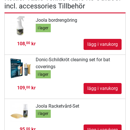
incl. accessories Tillbehör
Joola bordrengöring
i lager
108,
kr
00
lägg i varukorg
Donic-Schildkröt cleaning set for bat
coverings
i lager
109,
kr
00
lägg i varukorg
Joola Racketvård-Set
i lager
95,
kr
00
lägg i varukorg