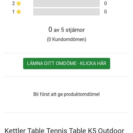
2
0
1
0
0
av 5 stjärnor
(0 Kundomdömen)
LÄMNA DITT OMDÖME - KLICKA HÄR
Bli först att ge produktomdöme!
Kettler Table Tennis Table K5 Outdoor