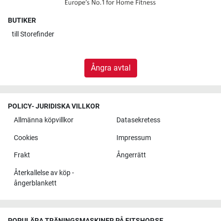
BUTIKER
till
Storefinder
Ångra avtal
POLICY- JURIDISKA VILLKOR
Allmänna köpvillkor
Datasekretess
Cookies
Impressum
Frakt
Ångerrätt
Återkallelse av köp -
ångerblankett
POPULÄRA TRÄNINGSMASKINER PÅ FITSHOP.SE