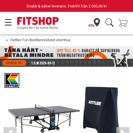
Snabb & säker leverans. Fraktfri från
2 000,00 kr
69x
Kettler Fun Bordtennisbord utomhus