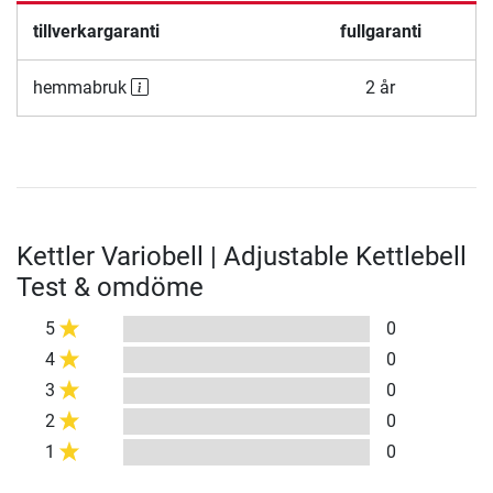
tillverkargaranti
fullgaranti
hemmabruk
2 år
Kettler Variobell | Adjustable Kettlebell
Test & omdöme
5
0
4
0
3
0
2
0
1
0