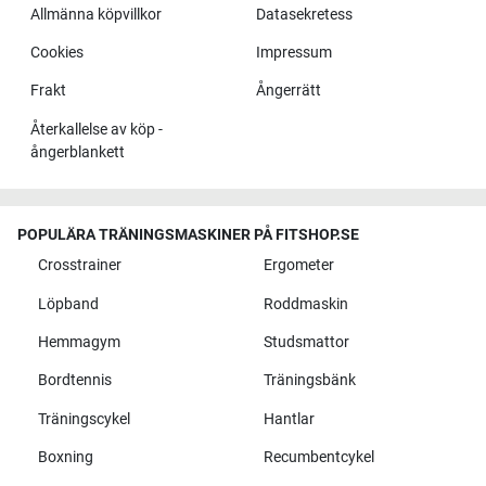
Allmänna köpvillkor
Datasekretess
Cookies
Impressum
Frakt
Ångerrätt
Återkallelse av köp -
ångerblankett
POPULÄRA TRÄNINGSMASKINER PÅ FITSHOP.SE
Crosstrainer
Ergometer
Löpband
Roddmaskin
Hemmagym
Studsmattor
Bordtennis
Träningsbänk
Träningscykel
Hantlar
Boxning
Recumbentcykel