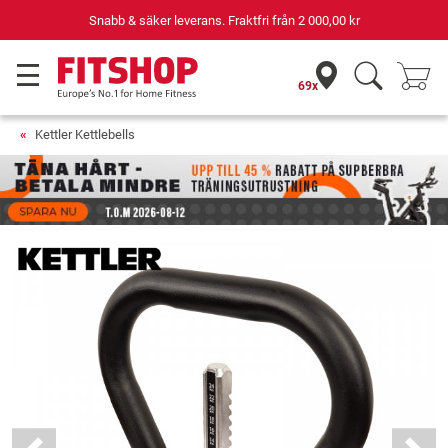
Snabb & säker leverans. Fraktfri från
2 000,00 kr
69x
Kettler Kettlebells