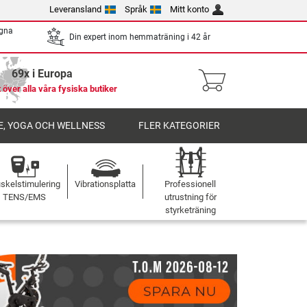
Leveransland
Språk
Mitt konto
egna
Din expert inom hemmaträning i 42 år
69x i Europa
 över alla våra fysiska butiker
, YOGA OCH WELLNESS
FLER KATEGORIER
skelstimulering
Vibrationsplatta
Professionell
TENS/EMS
utrustning för
styrketräning