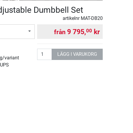
djustable Dumbbell Set
artikelnr
MAT-DB20
9 795,
kr
00
från
antal
LÄGG I VARUKORG
rg/variant
 UPS