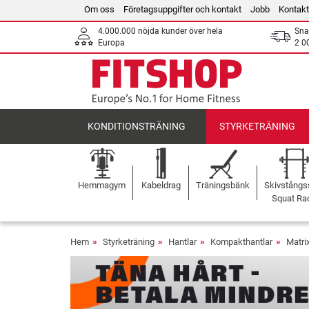
Om oss
Företagsuppgifter och kontakt
Jobb
Kontakt
4.000.000 nöjda kunder över hela
Sna
Europa
2 0
KONDITIONSTRÄNING
STYRKETRÄNING
Hemmagym
Kabeldrag
Träningsbänk
Skivstångss
Squat Ra
Hem
Styrketräning
Hantlar
Kompakthantlar
Matri