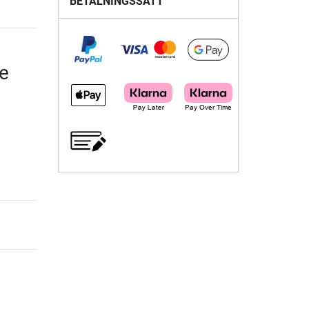
BETALNINGSSÄTT
e