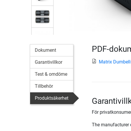
PDF-doku
Dokument
Matrix Dumbell
Garantivillkor
Test & omdöme
Tillbehör
Produktsäkerhet
Garantivil
För privatkonsumen
The manufacturer d