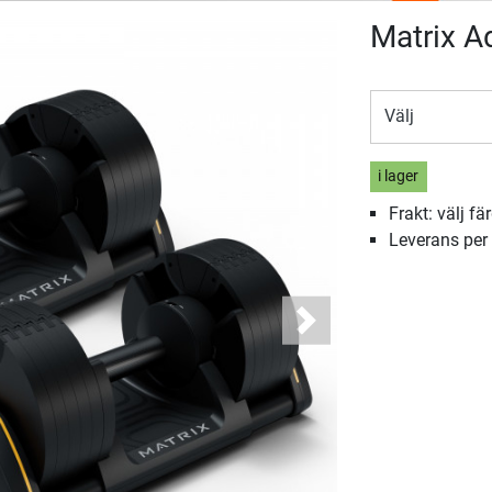
Matrix A
Välj
i lager
Frakt: välj fä
Leverans per
Next