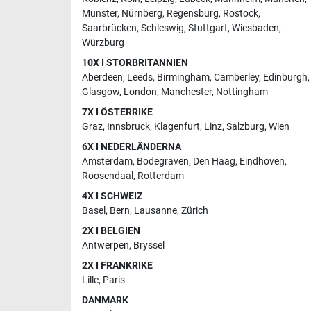
Münster
,
Nürnberg
,
Regensburg
,
Rostock
,
Saarbrücken
,
Schleswig
,
Stuttgart
,
Wiesbaden
,
Würzburg
10X I STORBRITANNIEN
Aberdeen
,
Leeds
,
Birmingham
,
Camberley
,
Edinburgh
,
Glasgow
,
London
,
Manchester
,
Nottingham
7X I ÖSTERRIKE
Graz
,
Innsbruck
,
Klagenfurt
,
Linz
,
Salzburg
,
Wien
6X I NEDERLÄNDERNA
Amsterdam
,
Bodegraven
,
Den Haag
,
Eindhoven
,
Roosendaal
,
Rotterdam
4X I SCHWEIZ
Basel
,
Bern
,
Lausanne
,
Zürich
2X I BELGIEN
Antwerpen
,
Bryssel
2X I FRANKRIKE
Lille
,
Paris
DANMARK