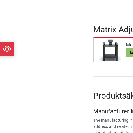
Matrix Adj
Mat
i l
Produktsä
Manufacturer 
The manufacturing in
address and related i
manufacturer of the 