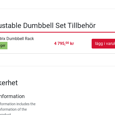
ustable Dumbbell Set Tillbehör
rix Dumbbell Rack
4 795,
kr
lägg i varu
00
ager
kerhet
Information
formation includes the
nformation of the
product.