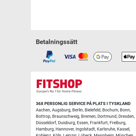
Betalningssätt
36X PERSONLIG SERVICE PÅ PLATS I TYSKLAND
Aachen
,
Augsburg
,
Berlin
,
Bielefeld
,
Bochum
,
Bonn
,
Bottrop
,
Braunschweig
,
Bremen
,
Dortmund
,
Dresden
,
Düsseldorf
,
Duisburg
,
Essen
,
Frankfurt
,
Freiburg
,
Hamburg
,
Hannover
,
Ingolstadt
,
Karlsruhe
,
Kassel
,
Koblenz
,
Köln
,
Leipzig
,
Lübeck
,
Mannheim
,
München
,