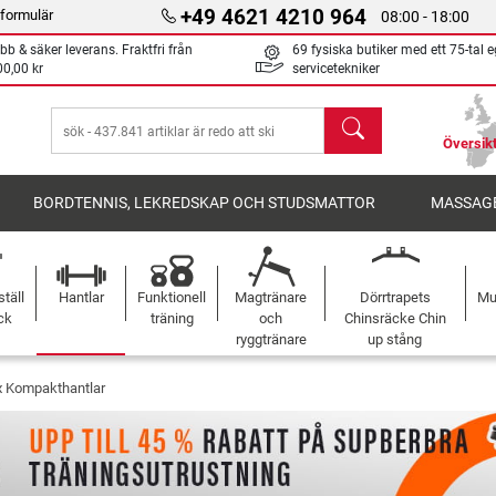
+49 4621 4210 964
formulär
08:00 - 18:00
bb & säker leverans. Fraktfri från
69 fysiska butiker med ett 75-tal 
00,00 kr
servicetekniker
sök
Översikt
BORDTENNIS, LEKREDSKAP OCH STUDSMATTOR
MASSAGE
täll
Hantlar
Funktionell
Magtränare
Dörrtrapets
Mu
ck
träning
och
Chinsräcke Chin
ryggtränare
up stång
x Kompakthantlar