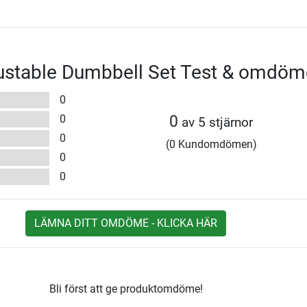
justable Dumbbell Set Test & omdöm
0
0
0
av 5 stjärnor
0
(0 Kundomdömen)
0
0
LÄMNA DITT OMDÖME - KLICKA HÄR
Bli först att ge produktomdöme!