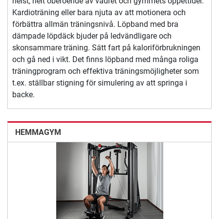
helst, helt oberoende av vädret och gymmets öppettider.
Kardioträning eller bara njuta av att motionera och
förbättra allmän träningsnivå. Löpband med bra
dämpade löpdäck bjuder på ledvändligare och
skonsammare träning. Sätt fart på kaloriförbrukningen
och gå ned i vikt. Det finns löpband med många roliga
träningprogram och effektiva träningsmöjligheter som
t.ex. ställbar stigning för simulering av att springa i
backe.
HEMMAGYM