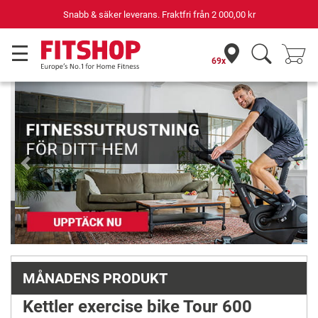
r
Din expert inom hemmaträning i 42 år
69x
Previous
Next
MÅNADENS PRODUKT
Kettler exercise bike Tour 600