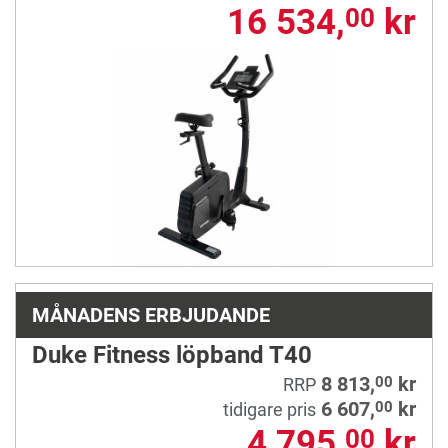
16 534,
kr
00
MÅNADENS ERBJUDANDE
Duke Fitness löpband T40
8 813,
kr
00
RRP
6 607,
kr
00
tidigare pris
4 795,
kr
00