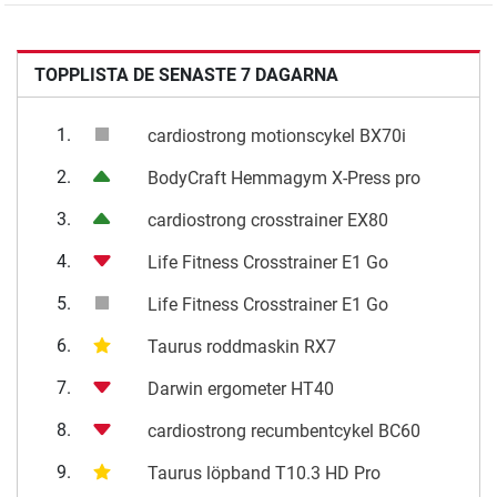
TOPPLISTA DE SENASTE 7 DAGARNA
1.
cardiostrong motionscykel BX70i
2.
BodyCraft Hemmagym X-Press pro
3.
cardiostrong crosstrainer EX80
4.
Life Fitness Crosstrainer E1 Go
5.
Life Fitness Crosstrainer E1 Go
6.
Taurus roddmaskin RX7
7.
Darwin ergometer HT40
8.
cardiostrong recumbentcykel BC60
9.
Taurus löpband T10.3 HD Pro