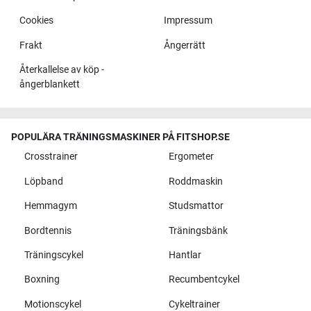
Cookies
Impressum
Frakt
Ångerrätt
Återkallelse av köp -
ångerblankett
POPULÄRA TRÄNINGSMASKINER PÅ FITSHOP.SE
Crosstrainer
Ergometer
Löpband
Roddmaskin
Hemmagym
Studsmattor
Bordtennis
Träningsbänk
Träningscykel
Hantlar
Boxning
Recumbentcykel
Motionscykel
Cykeltrainer