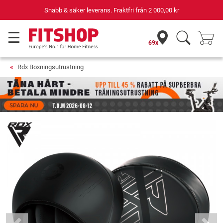
Snabb & säker leverans. Fraktfri från
2 000,00 kr
69x
Rdx Boxningsutrustning