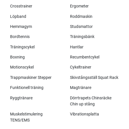
Crosstrainer
Ergometer
Löpband
Roddmaskin
Hemmagym
Studsmattor
Bordtennis
Träningsbänk
Träningscykel
Hantlar
Boxning
Recumbentcykel
Motionscykel
Cykeltrainer
Trappmaskiner Stepper
Skivstångsställ Squat Rack
Funktionell träning
Magtränare
Ryggtränare
Dörrtrapets Chinsräcke
Chin up stång
Muskelstimulering
Vibrationsplatta
TENS/EMS