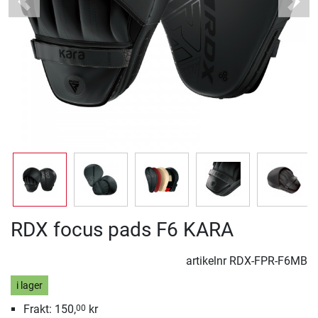
Previous
Next
RDX focus pads F6 KARA
artikelnr
RDX-FPR-F6MB
i lager
Frakt: 150,
kr
00