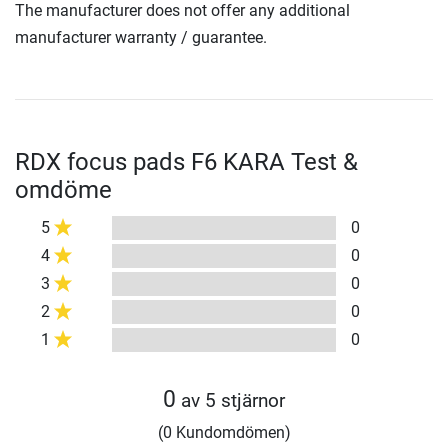
The manufacturer does not offer any additional
manufacturer warranty / guarantee.
RDX focus pads F6 KARA Test &
omdöme
5
0
4
0
3
0
2
0
1
0
0
av 5 stjärnor
(0 Kundomdömen)