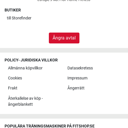
BUTIKER
till
Storefinder
Ångra avtal
POLICY- JURIDISKA VILLKOR
Allmänna köpvillkor
Datasekretess
Cookies
Impressum
Frakt
Ångerrätt
Återkallelse av köp -
ångerblankett
POPULÄRA TRÄNINGSMASKINER PÅ FITSHOP.SE