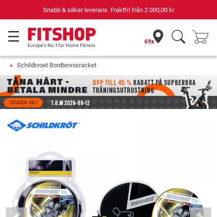
Snabb & säker leverans. Fraktfri från
2 000,00 kr
69x
Schildkroet Bordtennisracket