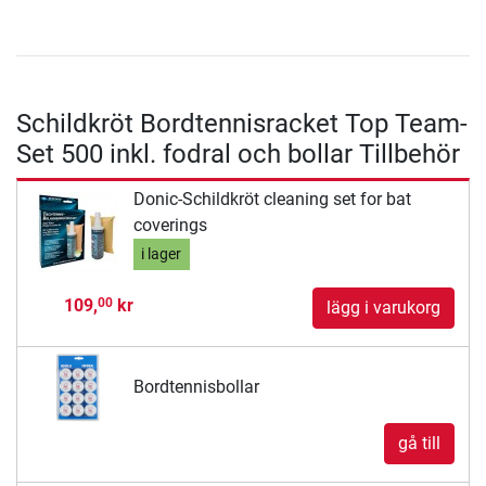
Schildkröt Bordtennisracket Top Team-
Set 500 inkl. fodral och bollar Tillbehör
Donic-Schildkröt cleaning set for bat
coverings
i lager
109,
kr
00
lägg i varukorg
Bordtennisbollar
gå till