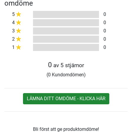
omdöme
5
0
4
0
3
0
2
0
1
0
0
av 5 stjärnor
(0 Kundomdömen)
LÄMNA DITT OMDÖME - KLICKA HÄR
Bli först att ge produktomdöme!