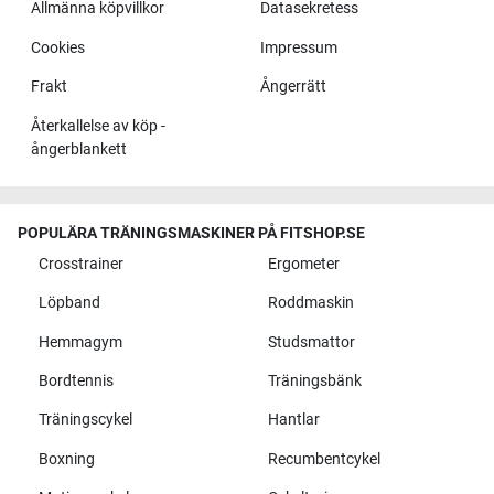
Allmänna köpvillkor
Datasekretess
Cookies
Impressum
Frakt
Ångerrätt
Återkallelse av köp -
ångerblankett
POPULÄRA TRÄNINGSMASKINER PÅ FITSHOP.SE
Crosstrainer
Ergometer
Löpband
Roddmaskin
Hemmagym
Studsmattor
Bordtennis
Träningsbänk
Träningscykel
Hantlar
Boxning
Recumbentcykel