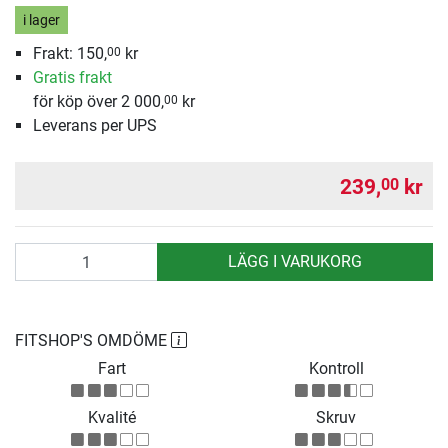
i lager
Frakt: 150,
kr
00
Gratis frakt
för köp över 2 000,
kr
00
Leverans per UPS
239,
kr
00
antal
LÄGG I VARUKORG
FITSHOP'S OMDÖME
Fart
Kontroll
Kvalité
Skruv