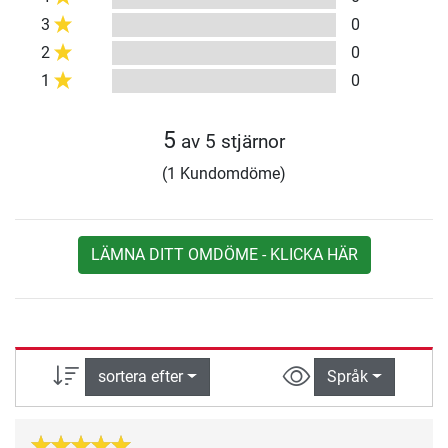
3
0
2
0
1
0
5
av 5 stjärnor
(1 Kundomdöme)
LÄMNA DITT OMDÖME - KLICKA HÄR
sortera efter
Språk