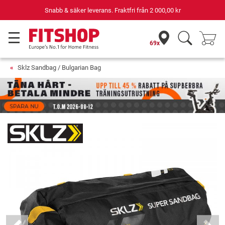
Snabb & säker leverans. Fraktfri från
2 000,00 kr
69x
Sklz Sandbag / Bulgarian Bag