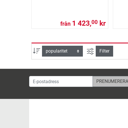
1 423,
kr
00
från
Avancerad sök
sortera efter
Filter
E-postadress