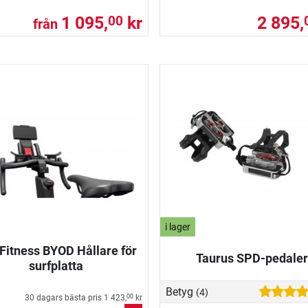
1 095,
kr
2 895,
00
från
i lager
 Fitness BYOD Hållare för
Taurus SPD-pedaler
surfplatta
Betyg
(4)
30 dagars bästa pris
1 423,
kr
00