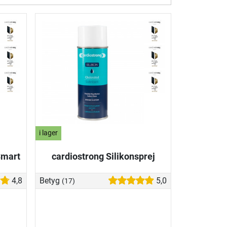
i lager
Smart
cardiostrong Silikonsprej
4,8
Betyg
5,0
(17)