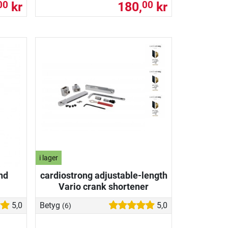
kr
180,
kr
00
00
i lager
nd
cardiostrong adjustable-length
Vario crank shortener
5,0
Betyg
5,0
(6)