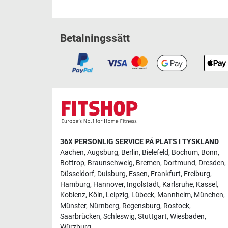
Betalningssätt
36X PERSONLIG SERVICE PÅ PLATS I TYSKLAND
Aachen
,
Augsburg
,
Berlin
,
Bielefeld
,
Bochum
,
Bonn
,
Bottrop
,
Braunschweig
,
Bremen
,
Dortmund
,
Dresden
,
Düsseldorf
,
Duisburg
,
Essen
,
Frankfurt
,
Freiburg
,
Hamburg
,
Hannover
,
Ingolstadt
,
Karlsruhe
,
Kassel
,
Koblenz
,
Köln
,
Leipzig
,
Lübeck
,
Mannheim
,
München
,
Münster
,
Nürnberg
,
Regensburg
,
Rostock
,
Saarbrücken
,
Schleswig
,
Stuttgart
,
Wiesbaden
,
Würzburg