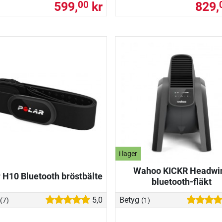
599,
kr
829,
00
i lager
Wahoo KICKR Headwi
 H10 Bluetooth bröstbälte
bluetooth-fläkt
5,0
Betyg
(7)
(1)