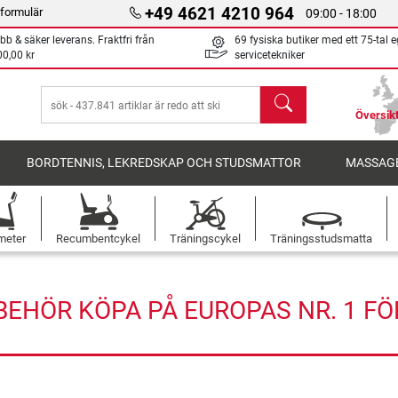
+49 4621 4210 964
formulär
09:00 - 18:00
bb & säker leverans. Fraktfri från
69 fysiska butiker med ett 75-tal 
00,00 kr
servicetekniker
sök
Översikt
BORDTENNIS, LEKREDSKAP OCH STUDSMATTOR
MASSAGE
meter
Recumbentcykel
Träningscykel
Träningsstudsmatta
BEHÖR KÖPA PÅ EUROPAS NR. 1 