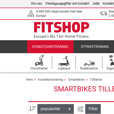
Om oss
Företagsuppgifter och kontakt
Jobb
Kontakt
4.000.000 nöjda kunder över hela
Sna
Europa
2 0
KONDITIONSTRÄNING
STYRKETRÄNING
Crosstrainer
Löpband
Roddmaskin
Ergo
Hem
Konditionsträning
Smartbikes
Tillbehör
SMARTBIKES TILL
Avancerad sök
sortera efter
Filter