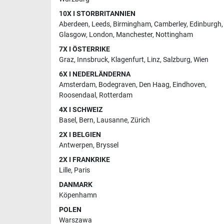
10X I STORBRITANNIEN
Aberdeen
,
Leeds
,
Birmingham
,
Camberley
,
Edinburgh
,
Glasgow
,
London
,
Manchester
,
Nottingham
7X I ÖSTERRIKE
Graz
,
Innsbruck
,
Klagenfurt
,
Linz
,
Salzburg
,
Wien
6X I NEDERLÄNDERNA
Amsterdam
,
Bodegraven
,
Den Haag
,
Eindhoven
,
Roosendaal
,
Rotterdam
4X I SCHWEIZ
Basel
,
Bern
,
Lausanne
,
Zürich
2X I BELGIEN
Antwerpen
,
Bryssel
2X I FRANKRIKE
Lille
,
Paris
DANMARK
Köpenhamn
POLEN
Warszawa