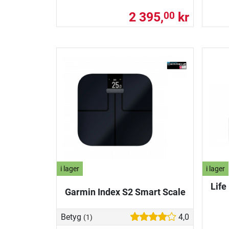
2 395,
kr
00
i lager
i lager
Life
Garmin Index S2 Smart Scale
Betyg
4,0
(1)