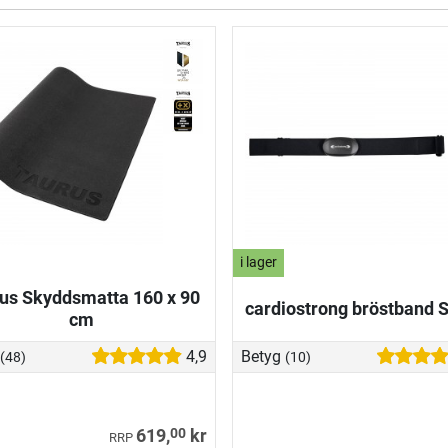
i lager
us Skyddsmatta 160 x 90
cardiostrong bröstband 
cm
4,9
Betyg
(48)
(10)
00
619,
kr
RRP