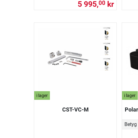
5 995,
kr
00
i lager
i lager
CST-VC-M
Polar
Betyg