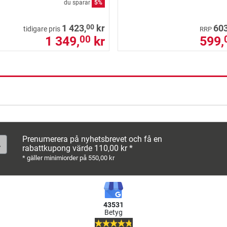
du sparar
5%
00
1 423,
kr
603
tidigare pris
RRP
1 349,
kr
599,
00
Prenumerera på nyhetsbrevet och få en
rabattkupong värde 110,00 kr *
* gäller minimiorder på 550,00 kr
43531
Betyg