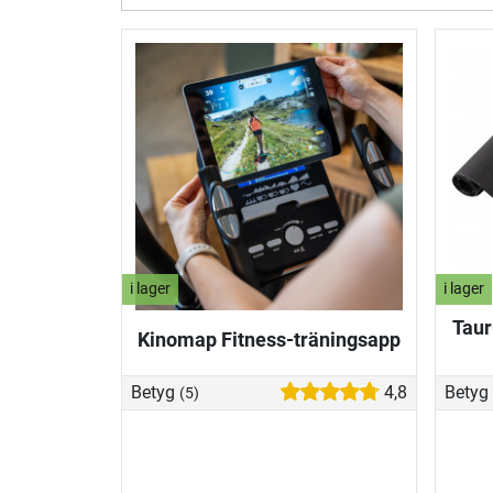
i lager
i lager
Taur
Kinomap Fitness-träningsapp
Betyg
4,8
Betyg
(5)