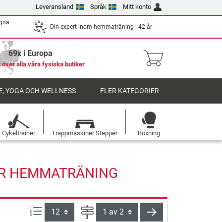
Leveransland
Språk
Mitt konto
egna
Din expert inom hemmaträning i 42 år
69x i Europa
 över alla våra fysiska butiker
, YOGA OCH WELLNESS
FLER KATEGORIER
Cykeltrainer
Trappmaskiner Stepper
Boxning
FÖR HEMMATRÄNING
produkter per sida:
Sida
nästa