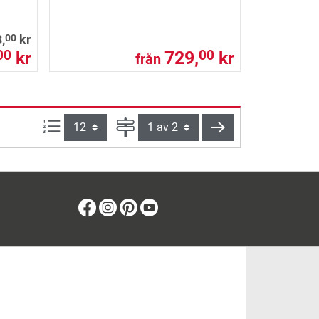
00
,
kr
kr
729,
kr
00
00
från
produkter per sida:
Sida
nästa
Facebook
Instagram
Pinterest
Youtube