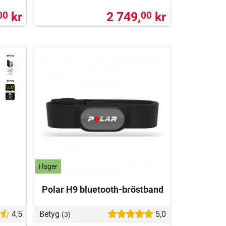
kr
2 749,
kr
00
00
i lager
Polar H9 bluetooth-bröstband
4,5
Betyg
5,0
(3)