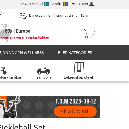
Leveransland
Språk
Mitt konto
egna
Din expert inom hemmaträning i 42 år
69x i Europa
 över alla våra fysiska butiker
, YOGA OCH WELLNESS
FLER KATEGORIER
rdon - småbarn
Trampbilar
Lekredskap utelek
ickleball Set