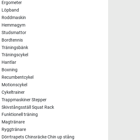
Ergometer
Löpband
Roddmaskin
Hemmagym
Studsmattor
Bordtennis
Träningsbänk
Träningscykel
Hantlar
Boxning
Recumbentcykel
Motionscykel
Cykeltrainer
Trappmaskiner Stepper
Skivstångsställ Squat Rack
Funktionell träning
Magtränare
Ryggtränare
Dörrtrapets Chinsräcke Chin up stång