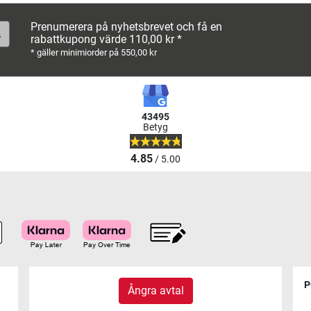
Prenumerera på nyhetsbrevet och få en
rabattkupong värde 110,00 kr *
* gäller minimiorder på 550,00 kr
43495
Betyg
4.85
/ 5.00
P
Ångra avtal