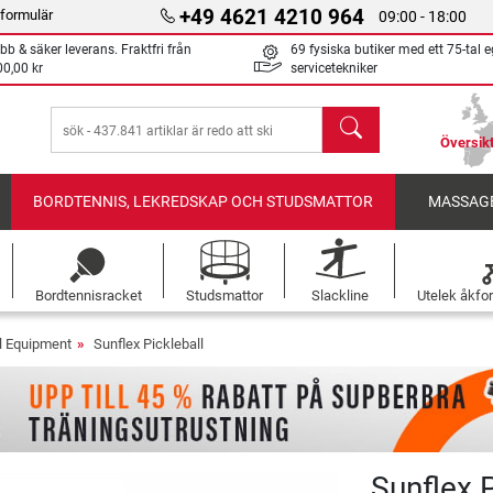
+49 4621 4210 964
formulär
09:00 - 18:00
bb & säker leverans. Fraktfri från
69 fysiska butiker med ett 75-tal 
00,00 kr
servicetekniker
sök
Översikt
BORDTENNIS, LEKREDSKAP OCH STUDSMATTOR
MASSAGE
Bordtennisracket
Studsmattor
Slackline
Utelek åkfo
ll Equipment
Sunflex Pickleball
Sunflex P