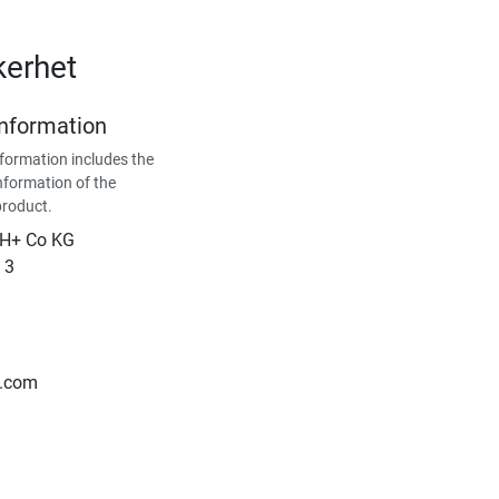
kerhet
Information
formation includes the
nformation of the
product.
bH+ Co KG
 3
t.com