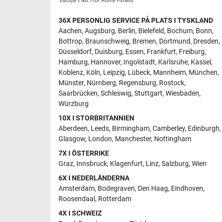
36X PERSONLIG SERVICE PÅ PLATS I TYSKLAND
Aachen
,
Augsburg
,
Berlin
,
Bielefeld
,
Bochum
,
Bonn
,
Bottrop
,
Braunschweig
,
Bremen
,
Dortmund
,
Dresden
,
Düsseldorf
,
Duisburg
,
Essen
,
Frankfurt
,
Freiburg
,
Hamburg
,
Hannover
,
Ingolstadt
,
Karlsruhe
,
Kassel
,
Koblenz
,
Köln
,
Leipzig
,
Lübeck
,
Mannheim
,
München
,
Münster
,
Nürnberg
,
Regensburg
,
Rostock
,
Saarbrücken
,
Schleswig
,
Stuttgart
,
Wiesbaden
,
Würzburg
10X I STORBRITANNIEN
Aberdeen
,
Leeds
,
Birmingham
,
Camberley
,
Edinburgh
,
Glasgow
,
London
,
Manchester
,
Nottingham
7X I ÖSTERRIKE
Graz
,
Innsbruck
,
Klagenfurt
,
Linz
,
Salzburg
,
Wien
6X I NEDERLÄNDERNA
Amsterdam
,
Bodegraven
,
Den Haag
,
Eindhoven
,
Roosendaal
,
Rotterdam
4X I SCHWEIZ