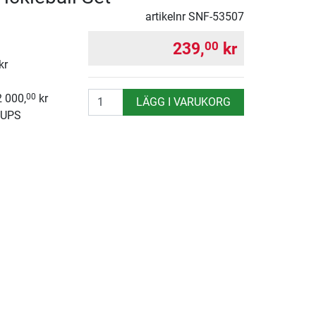
artikelnr
SNF-53507
239,
kr
00
kr
antal
2 000,
kr
00
LÄGG I VARUKORG
 UPS