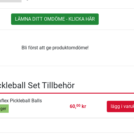
LÄMNA DITT OMDÖME - KLICKA HÄR
Bli först att ge produktomdöme!
kleball Set Tillbehör
flex Pickleball Balls
60,
kr
lägg i varu
00
ager