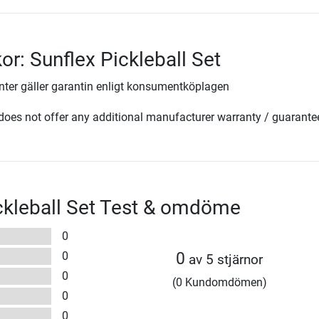
kor: Sunflex Pickleball Set
ter gäller garantin enligt konsumentköplagen
oes not offer any additional manufacturer warranty / guarante
ckleball Set Test & omdöme
0
0
0
av 5 stjärnor
0
(0 Kundomdömen)
0
0