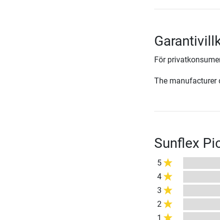
Garantivill
För privatkonsumen
The manufacturer d
Sunflex Pi
5
4
3
2
1