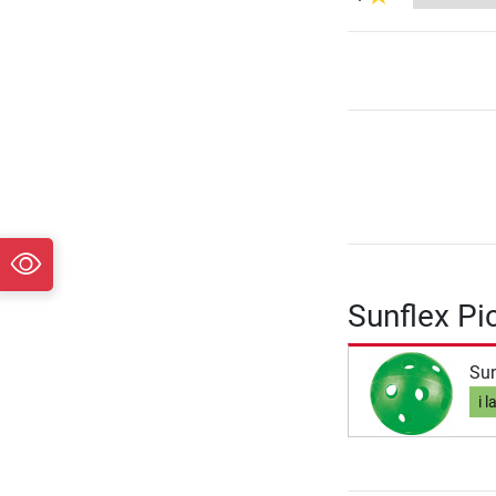
Sunflex Pic
Sun
i l