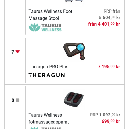
Taurus Wellness Foot
RRP
från
00
5 504,
kr
Massage Stool
från
4 401,
kr
00
7
Theragun PRO Plus
7 195,
kr
00
8
00
Taurus Wellness
RRP
1 092,
kr
699,
kr
00
fotmassageapparat