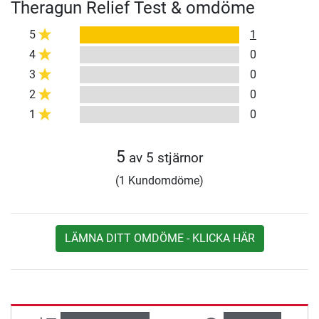
Theragun Relief Test & omdöme
5
1
4
0
3
0
2
0
1
0
5
av 5 stjärnor
(1 Kundomdöme)
LÄMNA DITT OMDÖME - KLICKA HÄR