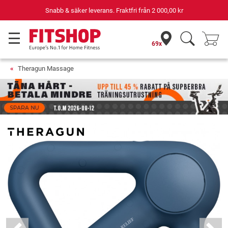
Snabb & säker leverans. Fraktfri från
2 000,00 kr
69x
Theragun Massage