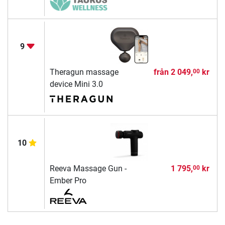
9
Theragun massage
från
2 049,
kr
00
device Mini 3.0
10
Reeva Massage Gun -
1 795,
kr
00
Ember Pro