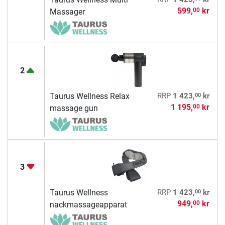
599,
kr
00
Massager
2
00
Taurus Wellness Relax
RRP
1 423,
kr
1 195,
kr
00
massage gun
3
00
Taurus Wellness
RRP
1 423,
kr
949,
kr
00
nackmassageapparat