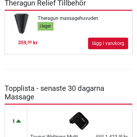
Theragun Relief Tillbehör
Theragun massagehuvuden
i lager
359,
kr
00
lägg i varukorg
Topplista - senaste 30 dagarna
Massage
1
00
Taurus Wellness Multi
RRP
1 423,
kr