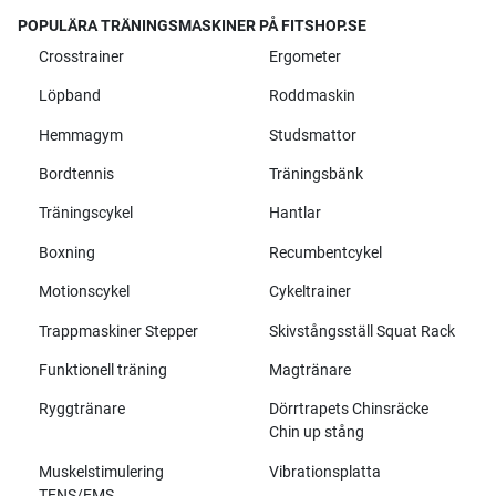
POPULÄRA TRÄNINGSMASKINER PÅ FITSHOP.SE
Crosstrainer
Ergometer
Löpband
Roddmaskin
Hemmagym
Studsmattor
Bordtennis
Träningsbänk
Träningscykel
Hantlar
Boxning
Recumbentcykel
Motionscykel
Cykeltrainer
Trappmaskiner Stepper
Skivstångsställ Squat Rack
Funktionell träning
Magtränare
Ryggtränare
Dörrtrapets Chinsräcke
Chin up stång
Muskelstimulering
Vibrationsplatta
TENS/EMS