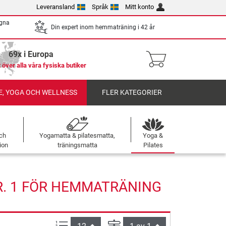
Leveransland
Språk
Mitt konto
egna
Din expert inom hemmaträning i 42 år
69x i Europa
 över alla våra fysiska butiker
, YOGA OCH WELLNESS
FLER KATEGORIER
ch
Yogamatta & pilatesmatta,
Yoga &
ion
träningsmatta
Pilates
R. 1 FÖR HEMMATRÄNING
produkter per sida:
Sida