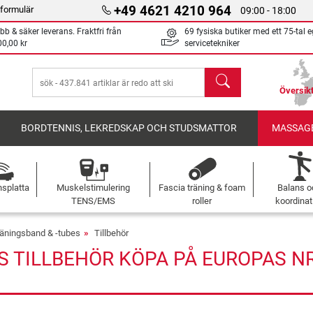
+49 4621 4210 964
formulär
09:00 - 18:00
bb & säker leverans. Fraktfri från
69 fysiska butiker med ett 75-tal 
00,00 kr
servicetekniker
sök
Översikt
BORDTENNIS, LEKREDSKAP OCH STUDSMATTOR
MASSAGE
nsplatta
Muskelstimulering
Fascia träning & foam
Balans o
TENS/EMS
roller
koordinat
äningsband & -tubes
Tillbehör
S TILLBEHÖR KÖPA PÅ EUROPAS N