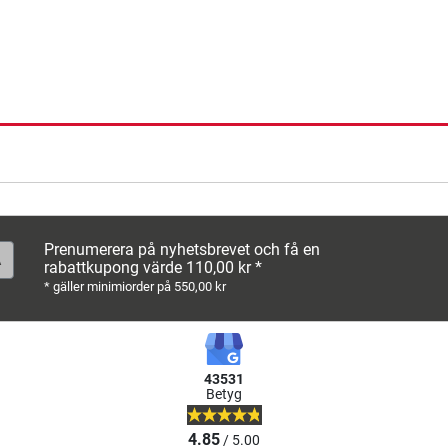
Prenumerera på nyhetsbrevet och få en
rabattkupong värde 110,00 kr *
* gäller minimiorder på 550,00 kr
43531
Betyg
4.85
/ 5.00