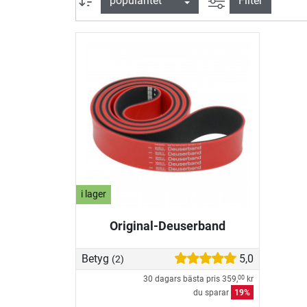
Filter
i lager
Original-Deuserband
Betyg
5,0
(2)
30 dagars bästa pris
359,
kr
00
du sparar
19%