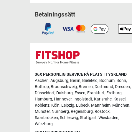
Betalningssätt
36X PERSONLIG SERVICE PÅ PLATS I TYSKLAND
Aachen
,
Augsburg
,
Berlin
,
Bielefeld
,
Bochum
,
Bonn
,
Bottrop
,
Braunschweig
,
Bremen
,
Dortmund
,
Dresden
,
Düsseldorf
,
Duisburg
,
Essen
,
Frankfurt
,
Freiburg
,
Hamburg
,
Hannover
,
Ingolstadt
,
Karlsruhe
,
Kassel
,
Koblenz
,
Köln
,
Leipzig
,
Lübeck
,
Mannheim
,
München
,
Münster
,
Nürnberg
,
Regensburg
,
Rostock
,
Saarbrücken
,
Schleswig
,
Stuttgart
,
Wiesbaden
,
Würzburg