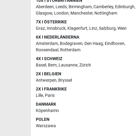
10X I STORBRITANNIEN
Aberdeen
,
Leeds
,
Birmingham
,
Camberley
,
Edinburgh
,
Glasgow
,
London
,
Manchester
,
Nottingham
7X I ÖSTERRIKE
Graz
,
Innsbruck
,
Klagenfurt
,
Linz
,
Salzburg
,
Wien
6X I NEDERLÄNDERNA
Amsterdam
,
Bodegraven
,
Den Haag
,
Eindhoven
,
Roosendaal
,
Rotterdam
4X I SCHWEIZ
Basel
,
Bern
,
Lausanne
,
Zürich
2X I BELGIEN
Antwerpen
,
Bryssel
2X I FRANKRIKE
Lille
,
Paris
DANMARK
Köpenhamn
POLEN
Warszawa