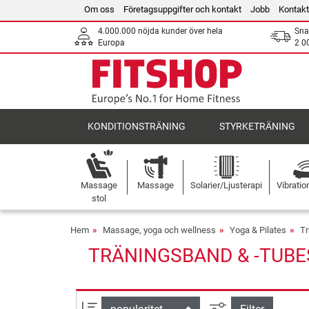
Om oss
Företagsuppgifter och kontakt
Jobb
Kontakt
4.000.000 nöjda kunder över hela
Sna
Europa
2 0
KONDITIONSTRÄNING
STYRKETRÄNING
Massage
Massage
Solarier/Ljusterapi
Vibratio
stol
Hem
Massage, yoga och wellness
Yoga & Pilates
Tr
TRÄNINGSBAND & -TUBE
Avancerad sök
sortera efter