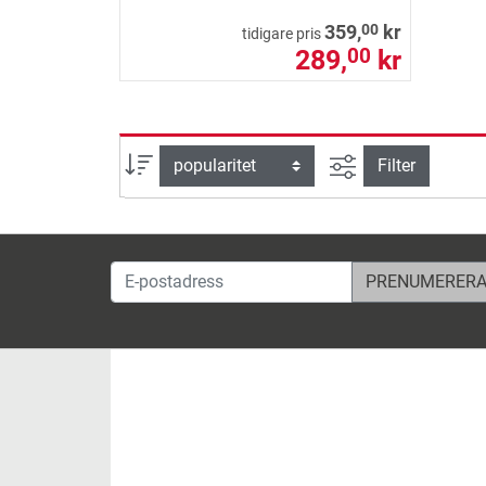
00
359,
kr
tidigare pris
289,
kr
00
Avancerad sök
sortera efter
Filter
E-postadress