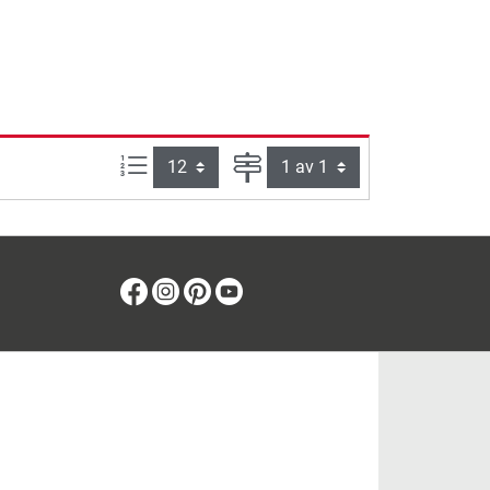
produkter per sida:
Sida
Facebook
Instagram
Pinterest
Youtube