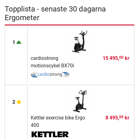
Topplista - senaste 30 dagarna
Ergometer
1
cardiostrong
15 495,
kr
00
motionscykel BX70i
2
Kettler exercise bike Ergo
8 495,
kr
00
400