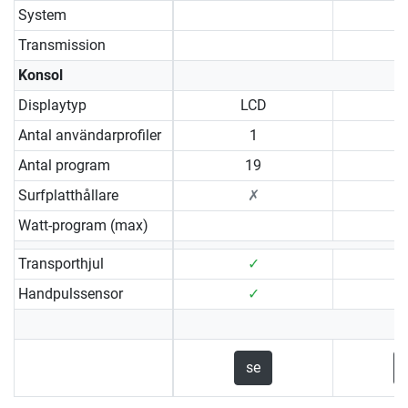
System
Transmission
Konsol
Displaytyp
LCD
Antal användarprofiler
1
Antal program
19
Surfplatthållare
✗
Watt-program (max)
Transporthjul
✓
Handpulssensor
✓
se