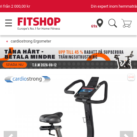
Din expert inom hemmaträning i 42 år
69x
cardiostrong Ergometer