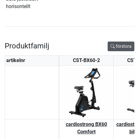
horisontellt
Produktfamilj
förstora
artikelnr
CST-BX60-2
CST-
cardiostrong BX60
cardiostr
Comfort
bik