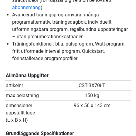
sträckvideor (för fullständig version behövs ett
abonnemang
)
Avancerad träningsprogramvara: många
programalternativ, träningsdagbok, individuellt
utformningsbara program, regelbundna uppdateringar
– utan prenumerationskostnader
Träningsfunktioner: bl.a. pulsprogram, Watt-program,
fritt utformade intervallprogram, Quickstart,
förinstallerade programprofiler
Allmänna Uppgifter
artikelnr
CST-BX70i-T
max belastning
150 kg
dimensioner i
96 x 56 x 143 cm
uppställt läge
(L x B x H)
Grundläggande Specifikationer