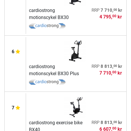
00
cardiostrong
RRP
7 710,
kr
4 795,
kr
00
motionscykel BX30
6
00
cardiostrong
RRP
8 813,
kr
7 710,
kr
00
motionscykel BX30 Plus
7
00
cardiostrong exercise bike
RRP
8 813,
kr
6 607,
kr
00
BX40