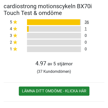
cardiostrong motionscykeln BX70i
Touch Test & omdöme
5
36
4
1
3
0
2
0
1
0
4.97
av 5 stjärnor
(37 Kundomdömen)
LÄMNA DITT OMDÖME - KLICKA HÄR