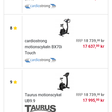
8
00
cardiostrong
RRP
18 739,
kr
17 637,
kr
00
motionscykeln BX70i
Touch
9
00
Taurus motionscykel
RRP
18 739,
kr
17 995,
kr
00
UB9.9