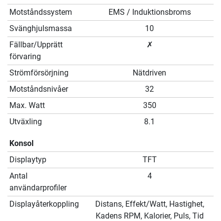
Motståndssystem
EMS / Induktionsbroms
Svänghjulsmassa
10
Fällbar/Upprätt
✗
förvaring
Strömförsörjning
Nätdriven
Motståndsnivåer
32
Max. Watt
350
Utväxling
8.1
Konsol
Displaytyp
TFT
Antal
4
användarprofiler
Displayåterkoppling
Distans, Effekt/Watt, Hastighet,
Kadens RPM, Kalorier, Puls, Tid