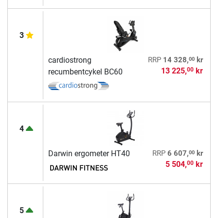
3
00
cardiostrong
RRP
14 328,
kr
13 225,
kr
00
recumbentcykel BC60
4
00
Darwin ergometer HT40
RRP
6 607,
kr
5 504,
kr
00
5