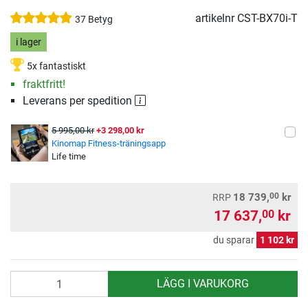
artikelnr
CST-BX70i-T
37 Betyg
i lager
5x fantastiskt
fraktfritt!
Leverans per spedition
5 995,00 kr
+3 298,00 kr
Kinomap Fitness-träningsapp
Life time
00
18 739,
kr
RRP
17 637,
kr
00
du sparar
1 102 kr
antal
LÄGG I VARUKORG