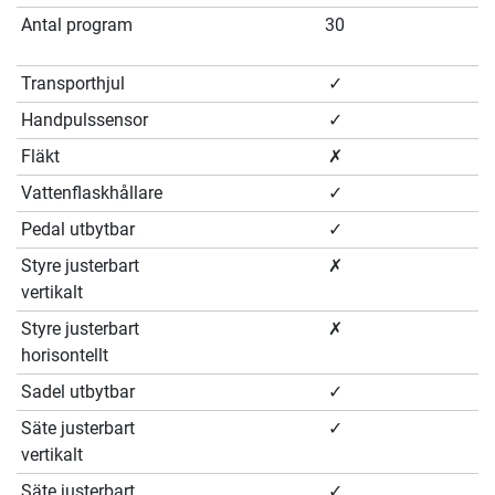
Antal program
30
Transporthjul
✓
Handpulssensor
✓
Fläkt
✗
Vattenflaskhållare
✓
Pedal utbytbar
✓
Styre justerbart
✗
vertikalt
Styre justerbart
✗
horisontellt
Sadel utbytbar
✓
Säte justerbart
✓
vertikalt
Säte justerbart
✓