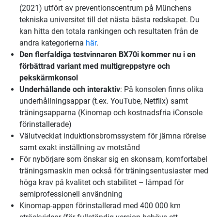
(2021) utfört av preventionscentrum på Münchens
tekniska universitet till det nästa bästa redskapet. Du
kan hitta den totala rankingen och resultaten från de
andra kategorierna
här
.
Den flerfaldiga testvinnaren BX70i kommer nu i en
förbättrad variant med multigreppstyre och
pekskärmkonsol
Underhållande och interaktiv
: På konsolen finns olika
underhållningsappar (t.ex. YouTube, Netflix) samt
träningsapparna (Kinomap och kostnadsfria iConsole
förinstallerade)
Välutvecklat induktionsbromssystem för jämna rörelse
samt exakt inställning av motstånd
För nybörjare som önskar sig en skonsam, komfortabel
träningsmaskin men också för träningsentusiaster med
höga krav på kvalitet och stabilitet – lämpad för
semiprofessionell användning
Kinomap-appen förinstallerad med 400 000 km