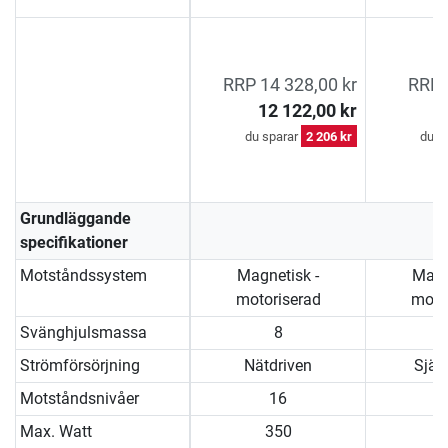
RRP 14 328,00 kr
RRP 
12 122,00 kr
du sparar
2 206 kr
du s
Grundläggande
specifikationer
Motståndssystem
Magnetisk -
Magn
motoriserad
moto
Svänghjulsmassa
8
Strömförsörjning
Nätdriven
Själ
Motståndsnivåer
16
Max. Watt
350