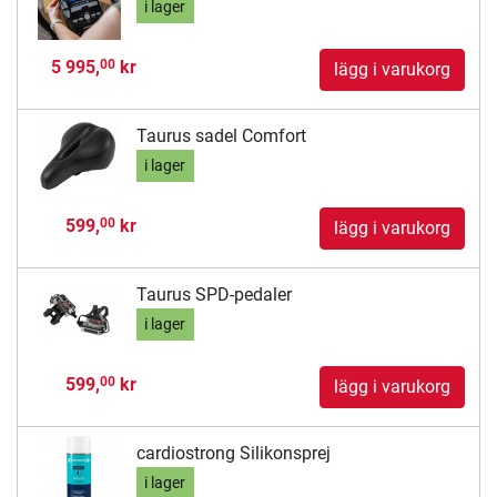
i lager
5 995,
kr
00
lägg i varukorg
Taurus sadel Comfort
i lager
599,
kr
00
lägg i varukorg
Taurus SPD-pedaler
i lager
599,
kr
00
lägg i varukorg
cardiostrong Silikonsprej
i lager